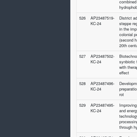
combined 
hydrophob
526
AP23487519-
District a
KC-24
steppe re
in the imp
colonial p
(second ha
20th cent
527
AP23487502-
Biotechno
KC-24
synbiotic 
with ther
effect
528
AP23487496-
Developme
KC-24
preparatio
rot
529
AP23487495-
Improving
KC-24
and energ
technolog
processin
through h