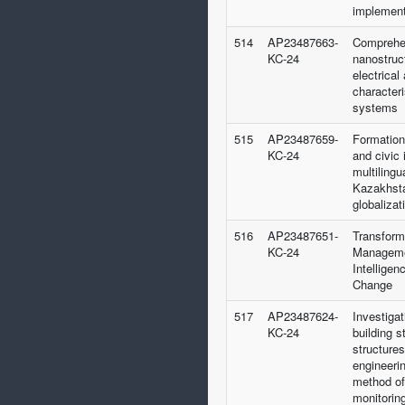
implement
514
AP23487663-
Comprehen
KC-24
nanostruc
electrical
characteri
systems
515
AP23487659-
Formation 
KC-24
and civic 
multilingu
Kazakhsta
globalizat
516
AP23487651-
Transform
KC-24
Managemen
Intelligen
Change
517
AP23487624-
Investigat
KC-24
building s
structures
engineeri
method of
monitorin