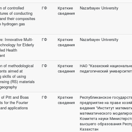
n of controlled
ГФ
Краткие
Nazarbayev University
tures of conducting
сведения
and their composites
e hydrogen gas
e: Innovative Multi-
ГФ
Краткие
Nazarbayev University
chnology for Elderly
сведения
led Health
ent
on of methodological
ГФ
Краткие
НАО "Казахский национальн
nts aimed at
сведения
педагогический университет
 skills of using
nsing (RS) materials
 geography
 of Pitt and Boas
ГФ
Краткие
Республиканское государст
ts for the Fourier
сведения
предприятие на праве хозя
 and applications
ведения "Институт математ
математического моделиро
Комитета науки Министерст
высшего образования Респ
Казахстан