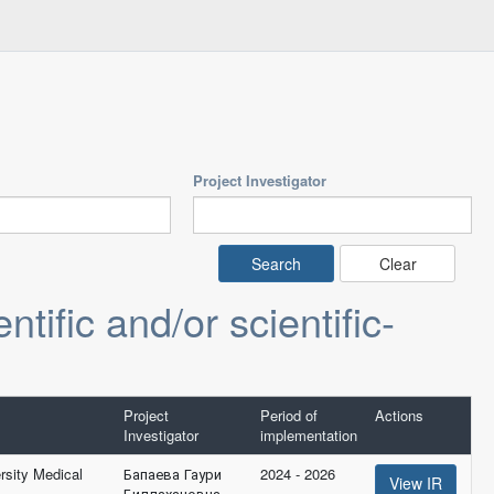
Project Investigator
Clear
tific and/or scientific-
Project
Period of
Actions
Investigator
implementation
sity Medical
Бапаева Гаури
2024 - 2026
View IR
Биллахановна