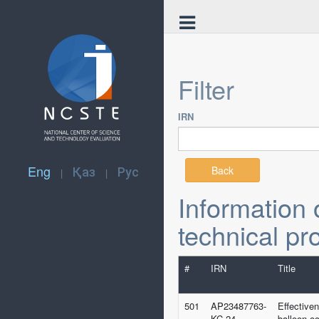
Filter
IRN
Eng
Қаз
Рус
Back
|
|
Information o
technical pr
#
IRN
Title
501
AP23487763-
Effective
KC-24
balloon oc