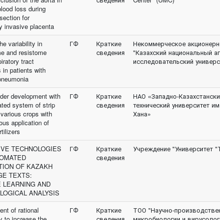
blood loss during
section for
y invasive placenta
he variability in
ГФ
Краткие
Некоммерческое акционерн
e and resistome
сведения
"Казахский национальный а
iratory tract
исследовательский универс
 in patients with
 pneumonia
eeder development with
ГФ
Краткие
НАО «Западно-Казахстански
ted system of strip
сведения
технический университет и
 various crops with
Хана»
ous application of
tilizers
IVE TECHNOLOGIES
ГФ
Краткие
Учреждение "Университет "
TOMATED
сведения
ION OF KAZAKH
E TEXTS:
 LEARNING AND
OGICAL ANALYSIS
nt of rational
ГФ
Краткие
ТОО "Научно-производстве
y to increase the
сведения
микробиологии и вирусолог