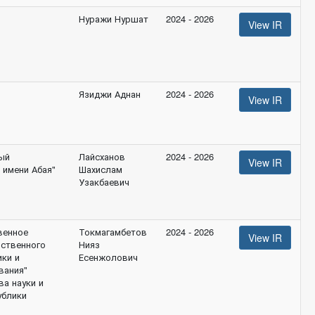
Нуражи Нуршат
2024 - 2026
View IR
Язиджи Аднан
2024 - 2026
View IR
ый
Лайсханов
2024 - 2026
View IR
 имени Абая"
Шахислам
Узакбаевич
венное
Токмагамбетов
2024 - 2026
View IR
йственного
Нияз
ики и
Есенжолович
вания"
ва науки и
ублики