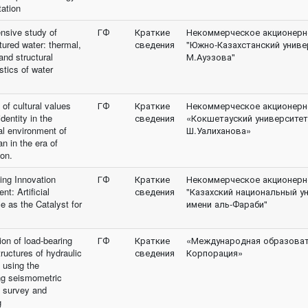
ation
sive study of
ГФ
Краткие
Некоммерческое акционерн
tured water: thermal,
сведения
"Южно-Казахстанский униве
 and structural
М.Ауэзова"
stics of water
of cultural values
ГФ
Краткие
Некоммерческое акционерн
identity in the
сведения
«Кокшетауский университет
al environment of
Ш.Уалиханова»
n in the era of
ion.
ing Innovation
ГФ
Краткие
Некоммерческое акционерн
t: Artificial
сведения
"Казахский национальный у
ce as the Catalyst for
имени аль-Фараби"
ion of load-bearing
ГФ
Краткие
«Международная образоват
tructures of hydraulic
сведения
Корпорация»
 using the
ng seismometric
 survey and
g