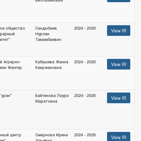
ое общество
Сандыбаев
2024 - 2026
View IR
грарный
Нурлан
итет"
Тамамбаевич
й Аграрно-
Кубашева Жанна
2024 - 2026
View IR
мени Жангир
Каиржановна
Туран"
Байтенова Лаура
2024 - 2026
View IR
Маратовна
нный центр
Смирнова Ирина
2024 - 2026
View IR
ии"
Эльевна