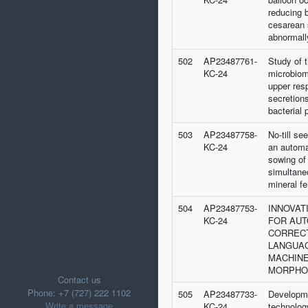
reducing 
cesarean 
abnormall
502
AP23487761-
Study of t
KC-24
microbiom
upper resp
secretions
bacterial
503
AP23487758-
No-till s
KC-24
an automa
sowing of
simultane
mineral fer
504
AP23487753-
INNOVAT
KC-24
FOR AU
CORRECT
LANGUAG
MACHINE
MORPHOL
Contact us
Phone: +7 (727) 222 1102
505
AP23487733-
Developme
Write a message
KC-24
technolog