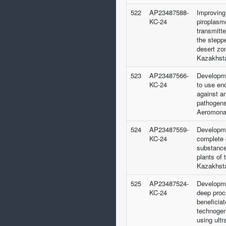
522
AP23487588-
Improving
KC-24
piroplasmo
transmitte
the stepp
desert zo
Kazakhsta
523
AP23487566-
Developme
KC-24
to use en
against an
pathogens
Aeromona
524
AP23487559-
Developme
KC-24
complete 
substance
plants of 
Kazakhst
525
AP23487524-
Developme
KC-24
deep proce
beneficiat
technogen
using ultr