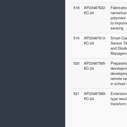
518
AP23487622-
Fabricatio
KC-24
nanostruc
polymers 
to improv
sensing
519
AP23487613-
Smart-Car
KC-24
Sensor Te
and Disab
Managem
520
AP23487595-
Preparati
KC-24
developme
developing
remote se
in school
521
AP23487589-
Extension
KC-24
type resul
transform