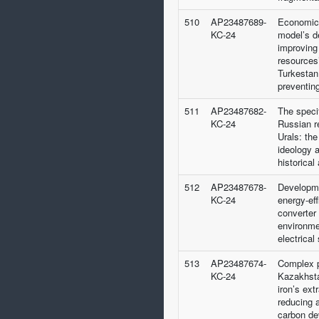
510
AP23487689-
Economic
KC-24
model’s d
improving 
resources’
Turkestan 
preventin
511
AP23487682-
The speci
KC-24
Russian r
Urals: the
ideology a
historical
512
AP23487678-
Developme
KC-24
energy-ef
converter
environmen
electrical
513
AP23487674-
Complex p
KC-24
Kazakhsta
iron’s ext
reducing a
carbon de