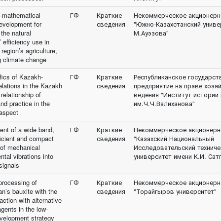
-mathematical
ГФ
Краткие
Некоммерческое акционерн
evelopment for
сведения
"Южно-Казахстанский униве
the natural
М.Ауэзова"
 efficiency use in
region’s agriculture,
g climate change
fics of Kazakh-
ГФ
Краткие
Республиканское государст
elations in the Kazakh
сведения
предприятие на праве хозя
 relationship of
ведения "Институт истории 
nd practice in the
им.Ч.Ч.Валиханова"
 aspect
nt of a wide band,
ГФ
Краткие
Некоммерческое акционерн
ficient and compact
сведения
"Казахский Национальный
 of mechanical
Исследовательский техниче
tal vibrations into
университет имени К.И. Сат
 signals
rocessing of
ГФ
Краткие
Некоммерческое акционерн
n’s bauxite with the
сведения
"Торайгыров университет"
raction with alternative
gents in the low-
velopment strategy