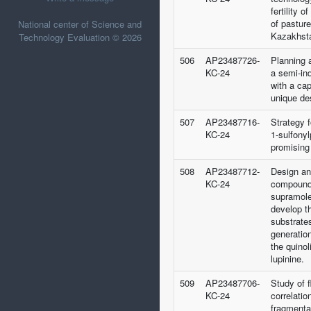
fertility 
of pastur
National center of Science and
Kazakhst
Technology Evaluation © 2026
506
AP23487726-
Planning 
KC-24
a semi-ind
with a cap
unique de
507
AP23487716-
Strategy f
KC-24
1-sulfonyl
promising
508
AP23487712-
Design an
KC-24
compounds
supramole
develop t
substrate
generatio
the quinol
lupinine.
509
AP23487706-
Study of f
KC-24
correlatio
fragmenta