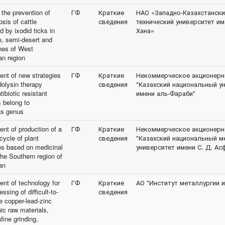
 the prevention of
ГФ
Краткие
НАО «Западно-Казахстански
sis of cattle
сведения
технический университет и
d by ixodid ticks in
Хана»
e, semi-desert and
nes of West
n region
nt of new strategies
ГФ
Краткие
Некоммерческое акционерн
dolysin therapy
сведения
"Казахский национальный у
tibiotic resistant
имени аль-Фараби"
 belong to
s genus
nt of production of a
ГФ
Краткие
Некоммерческое акционерн
cycle of plant
сведения
"Казахский национальный м
s based on medicinal
университет имени С. Д. А
the Southern region of
an
nt of technology for
ГФ
Краткие
АО "Институт металлургии 
ssing of difficult-to-
сведения
e copper-lead-zinc
ic raw materials,
afine grinding,