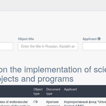
Object title
Applicant
n the implementation of scien
ojects and programs
Object
Document
Applicant
type
type
ness of endovascular
ГФ
Краткие
Корпоративный фонд "Univer
clusion of the aorta in
сведения
Center" (UMC)