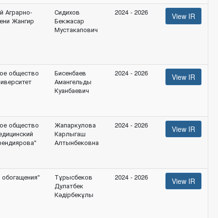
й Аграрно-
Сидихов
2024 - 2026
View IR
мени Жангир
Бекжасар
Мустакапович
ое общество
Бисенбаев
2024 - 2026
View IR
ниверситет
Амангельды
Куанбаевич
ое общество
Жапаркулова
2024 - 2026
View IR
едицинский
Карлыгаш
сфендиярова"
Алтынбековна
и обогащения"
Тұрысбеков
2024 - 2026
View IR
Дулатбек
Кәдірбекұлы