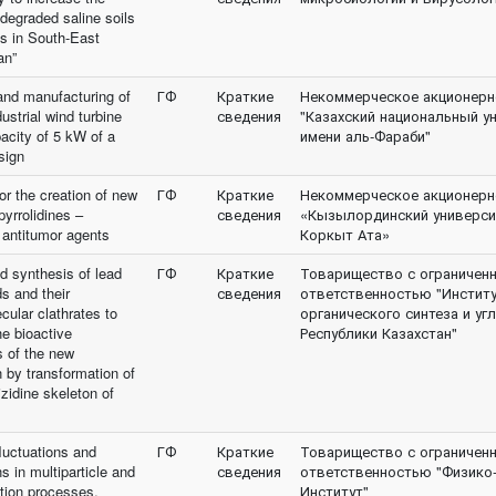
of degraded saline soils
es in South-East
an”
and manufacturing of
ГФ
Краткие
Некоммерческое акционерн
ustrial wind turbine
сведения
"Казахский национальный у
acity of 5 kW of a
имени аль-Фараби"
sign
or the creation of new
ГФ
Краткие
Некоммерческое акционерн
pyrrolidines –
сведения
«Кызылординский универси
 antitumor agents
Коркыт Ата»
d synthesis of lead
ГФ
Краткие
Товарищество с ограничен
 and their
сведения
ответственностью "Инстит
cular clathrates to
органического синтеза и уг
he bioactive
Республики Казахстан"
s of the new
n by transformation of
izidine skeleton of
luctuations and
ГФ
Краткие
Товарищество с ограничен
ns in multiparticle and
сведения
ответственностью "Физико-
tion processes.
Институт"