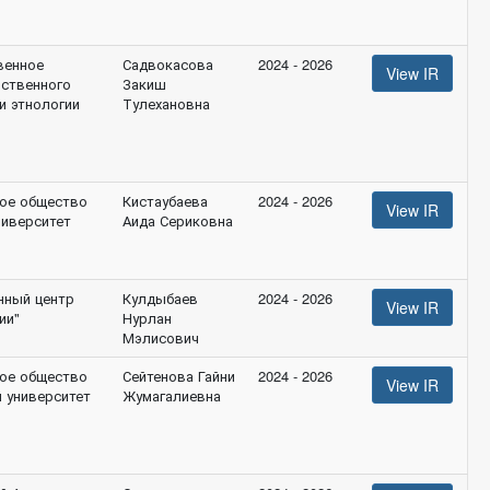
венное
Садвокасова
2024 - 2026
View IR
йственного
Закиш
и этнологии
Тулехановна
ое общество
Кистаубаева
2024 - 2026
View IR
ниверситет
Аида Сериковна
нный центр
Кулдыбаев
2024 - 2026
View IR
ии"
Нурлан
Мэлисович
ое общество
Сейтенова Гайни
2024 - 2026
View IR
 университет
Жумагалиевна