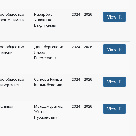
ое общество
Назарбек
2024 - 2026
View IR
рситет имени
Улжалғас
Бақытқызы
ое общество
Дальбергенова
2024 - 2026
View IR
 имени
Ляззат
Елемесовна
ое общество
Сагиева Римма
2024 - 2026
View IR
ниверситет
Калымбековна
ельная
Молдамуратов
2024 - 2026
View IR
Жангазы
Нуржанович