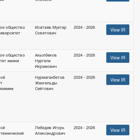
ое общество
Исатаев Мухтар
2024 - 2026
View IR
ниверситет
Советович
ое общество
Акылбеков
2024 - 2026
View IR
тет имени
Нургали
Икрамович
ной
Нурмаганбетов
2024 - 2026
View IR
ут
Жангельды
лехимии
Сейтович
ной
Лебедев Игорь
2024 - 2026
View IR
технический
Александрович