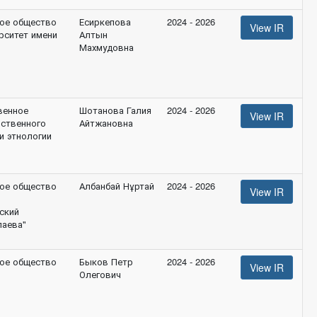
ое общество
Есиркепова
2024 - 2026
View IR
рситет имени
Алтын
Махмудовна
венное
Шотанова Галия
2024 - 2026
View IR
йственного
Айтжановна
и этнологии
ое общество
Албанбай Нұртай
2024 - 2026
View IR
ский
паева"
ое общество
Быков Петр
2024 - 2026
View IR
Олегович