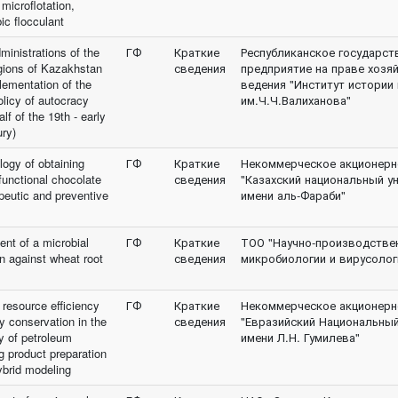
microflotation,
ic flocculant
dministrations of the
ГФ
Краткие
Республиканское государст
gions of Kazakhstan
сведения
предприятие на праве хозя
lementation of the
ведения "Институт истории 
olicy of autocracy
им.Ч.Ч.Валиханова"
lf of the 19th - early
ury)
logy of obtaining
ГФ
Краткие
Некоммерческое акционерн
functional chocolate
сведения
"Казахский национальный у
apeutic and preventive
имени аль-Фараби"
nt of a microbial
ГФ
Краткие
ТОО "Научно-производстве
n against wheat root
сведения
микробиологии и вирусолог
 resource efficiency
ГФ
Краткие
Некоммерческое акционерн
y conservation in the
сведения
"Евразийский Национальный
y of petroleum
имени Л.Н. Гумилева"
g product preparation
ybrid modeling