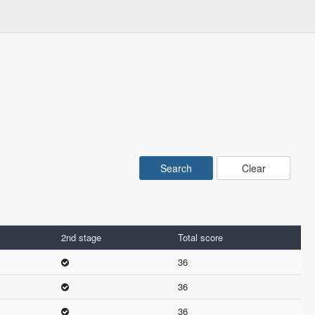
Clear
2nd stage
Total score
36
36
36