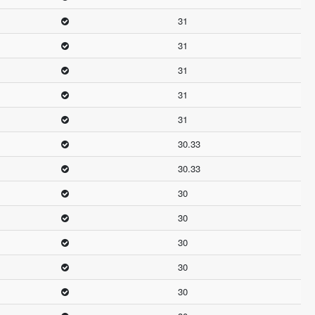
31
31
31
31
31
30.33
30.33
30
30
30
30
30