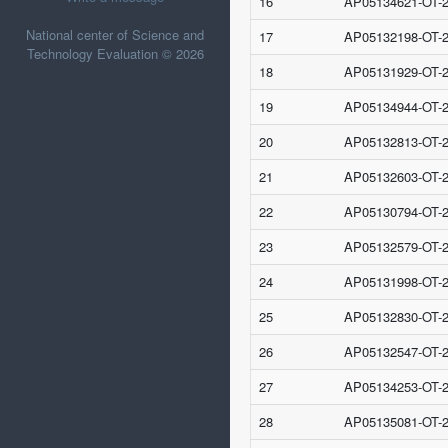
16
AP05134621-OT-
National center of Science and
17
AP05132198-OT-
Technology Evaluation © 2026
18
AP05131929-OT-
19
AP05134944-OT-
20
AP05132813-OT-
21
AP05132603-OT-
22
AP05130794-OT-
23
AP05132579-OT-
24
AP05131998-OT-
25
AP05132830-OT-
26
AP05132547-OT-
27
AP05134253-OT-
28
AP05135081-OT-