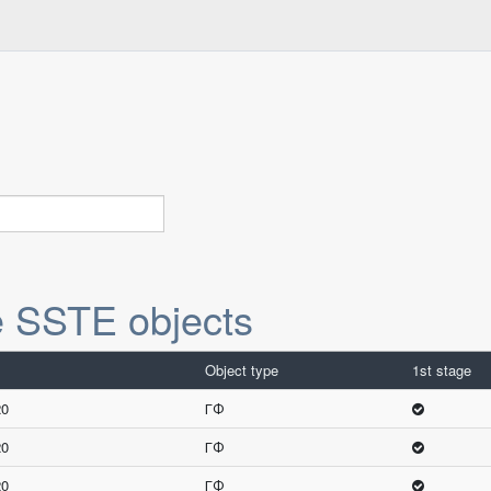
e SSTE objects
Object type
1st stage
20
ГФ
20
ГФ
20
ГФ