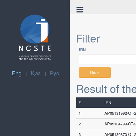
Filter
IRN
Eng
Қаз
Рус
Back
|
|
Result of th
#
IRN
1
AP05131992-OT-
2
AP05134799-OT-
3
AP05130870-OT-