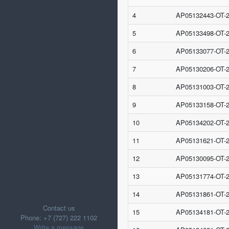
4
AP05132443-OT-
5
AP05133498-OT-
6
AP05133077-OT-
7
AP05130206-OT-
8
AP05131003-OT-
9
AP05133158-OT-
10
AP05134202-OT-
11
AP05131621-OT-
12
AP05130095-OT-
13
AP05131774-OT-
14
AP05131861-OT-
Contact us
15
AP05134181-OT-
Phone: +7 (727) 222 1102
Write a message