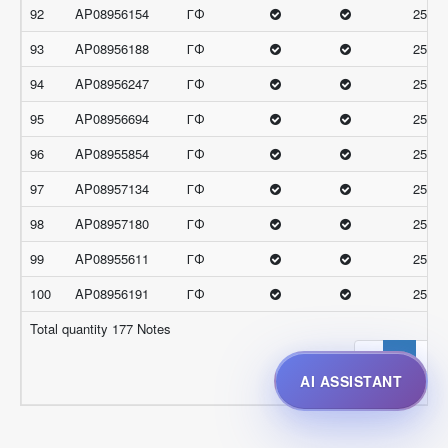
92
AP08956154
ГФ
25.66
93
AP08956188
ГФ
25.66
94
AP08956247
ГФ
25.66
95
AP08956694
ГФ
25.66
96
AP08955854
ГФ
25.33
97
AP08957134
ГФ
25.33
98
AP08957180
ГФ
25.33
99
AP08955611
ГФ
25
100
AP08956191
ГФ
25
Total quantity 177 Notes
‹
1
2
AI ASSISTANT