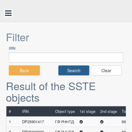
Filter
IRN
Back
Clear
Result of the SSTE
objects
#
IRN
Object type
1st stage
2nd stage
Total 
1
DP25901417
ГФ РННТД
69.64
2
DP25900609
ГФ РННТД
69.31