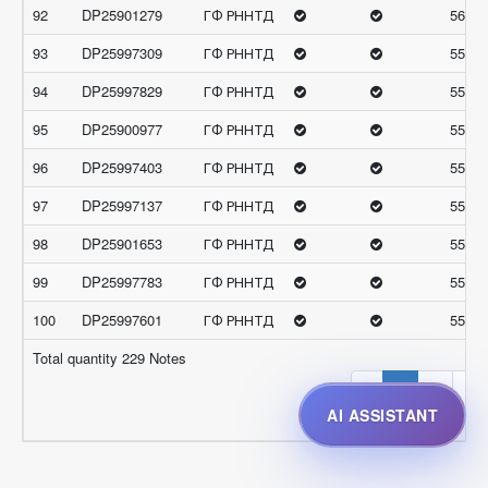
92
DP25901279
ГФ РННТД
56.11
93
DP25997309
ГФ РННТД
55.91
94
DP25997829
ГФ РННТД
55.87
95
DP25900977
ГФ РННТД
55.72
96
DP25997403
ГФ РННТД
55.70
97
DP25997137
ГФ РННТД
55.68
98
DP25901653
ГФ РННТД
55.68
99
DP25997783
ГФ РННТД
55.63
100
DP25997601
ГФ РННТД
55.59
Total quantity 229 Notes
‹
1
2
3
AI ASSISTANT