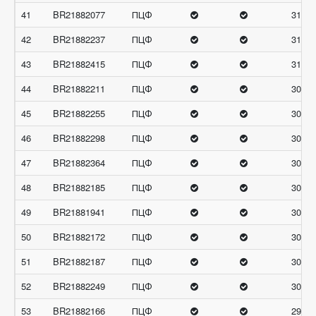
41
BR21882077
ПЦФ
31
42
BR21882237
ПЦФ
31
43
BR21882415
ПЦФ
31
44
BR21882211
ПЦФ
30.66
45
BR21882255
ПЦФ
30.66
46
BR21882298
ПЦФ
30.66
47
BR21882364
ПЦФ
30.66
48
BR21882185
ПЦФ
30.33
49
BR21881941
ПЦФ
30
50
BR21882172
ПЦФ
30
51
BR21882187
ПЦФ
30
52
BR21882249
ПЦФ
30
53
BR21882166
ПЦФ
29.66