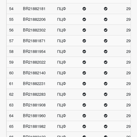
54
BR21882181
ПЦФ
29.66
55
BR21882206
ПЦФ
29.66
56
BR21882302
ПЦФ
29.66
57
BR21881871
ПЦФ
29.33
58
BR21881954
ПЦФ
29.33
59
BR21882022
ПЦФ
29.33
60
BR21882140
ПЦФ
29.33
61
BR21882231
ПЦФ
29.33
62
BR21882283
ПЦФ
29.33
63
BR21881908
ПЦФ
29
64
BR21881960
ПЦФ
29
65
BR21881982
ПЦФ
29
66
BR21882122
ПЦФ
29