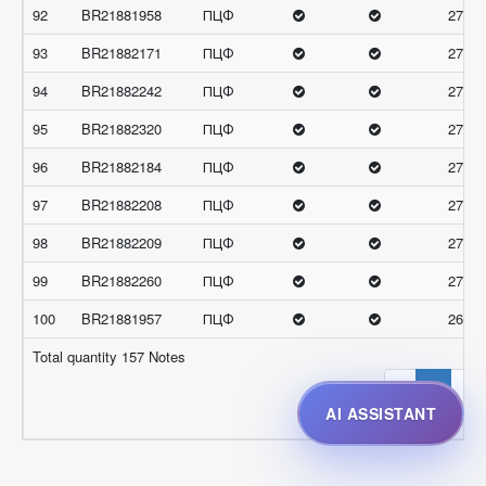
92
BR21881958
ПЦФ
27.33
93
BR21882171
ПЦФ
27.33
94
BR21882242
ПЦФ
27.33
95
BR21882320
ПЦФ
27.33
96
BR21882184
ПЦФ
27
97
BR21882208
ПЦФ
27
98
BR21882209
ПЦФ
27
99
BR21882260
ПЦФ
27
100
BR21881957
ПЦФ
26.66
Total quantity 157 Notes
‹
1
2
AI ASSISTANT