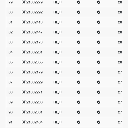
79
BR21882279
ПЦФ
28.33
80
BR21882292
ПЦФ
28.33
81
BR21882413
ПЦФ
28.33
82
BR21882447
ПЦФ
28.33
83
BR21882173
ПЦФ
28
84
BR21882201
ПЦФ
28
85
BR21882365
ПЦФ
28
86
BR21882179
ПЦФ
27.66
87
BR21882229
ПЦФ
27.66
88
BR21882271
ПЦФ
27.66
89
BR21882280
ПЦФ
27.66
90
BR21882301
ПЦФ
27.66
91
BR21882404
ПЦФ
27.66