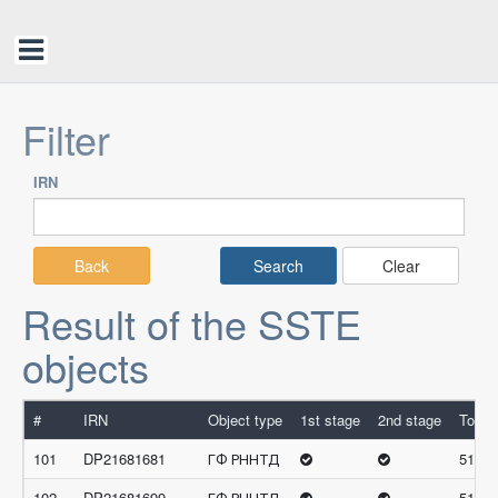
Filter
IRN
Back
Clear
Result of the SSTE
objects
#
IRN
Object type
1st stage
2nd stage
Total 
101
DP21681681
ГФ РННТД
51.54
102
DP21681699
ГФ РННТД
51.53