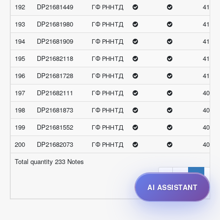
192
DP21681449
ГФ РННТД
41.58
193
DP21681980
ГФ РННТД
41.50
194
DP21681909
ГФ РННТД
41.47
195
DP21682118
ГФ РННТД
41.22
196
DP21681728
ГФ РННТД
41.21
197
DP21682111
ГФ РННТД
40.89
198
DP21681873
ГФ РННТД
40.65
199
DP21681552
ГФ РННТД
40.62
200
DP21682073
ГФ РННТД
40.57
Total quantity 233 Notes
‹
1
2
3
AI ASSISTANT