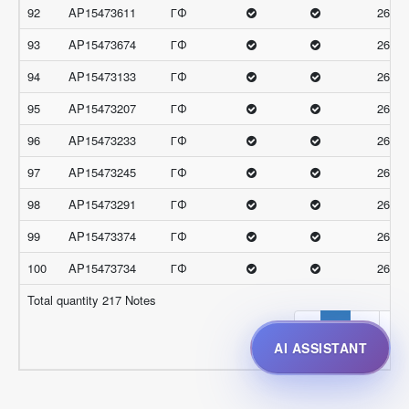
92
AP15473611
ГФ
26.33
93
AP15473674
ГФ
26.33
94
AP15473133
ГФ
26
95
AP15473207
ГФ
26
96
AP15473233
ГФ
26
97
AP15473245
ГФ
26
98
AP15473291
ГФ
26
99
AP15473374
ГФ
26
100
AP15473734
ГФ
26
Total quantity 217 Notes
‹
1
2
3
AI ASSISTANT