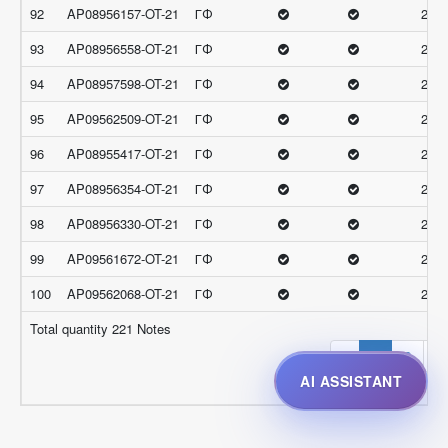
92
AP08956157-OT-21
ГФ
26.3
93
AP08956558-OT-21
ГФ
26.3
94
AP08957598-OT-21
ГФ
26.3
95
AP09562509-OT-21
ГФ
26.3
96
AP08955417-OT-21
ГФ
26.3
97
AP08956354-OT-21
ГФ
26.3
98
AP08956330-OT-21
ГФ
26.3
99
AP09561672-OT-21
ГФ
26.3
100
AP09562068-OT-21
ГФ
26.3
Total quantity 221 Notes
‹
1
2
3
AI ASSISTANT