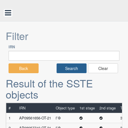
Filter
IRN
Back
Clear
Result of the SSTE
objects
#
IRN
Object type
1st stage
2nd stage
Tota
1
AP09561656-OT-21
ГФ
34.3
2
AP08957719-OT-21
ГФ
33.3