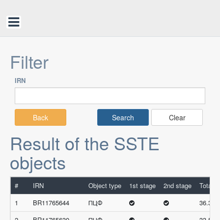
Filter
IRN
Back
Clear
Result of the SSTE
objects
#
IRN
Object type
1st stage
2nd stage
Total s
1
BR11765644
ПЦФ
36.33
2
BR11765630
ПЦФ
33.5