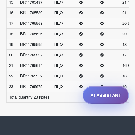
15
BR11765497
ПЦФ
21.16
16
BR11765539
ПЦФ
21
17
BR11765568
ПЦФ
20.5
18
BR11765626
ПЦФ
20.33
19
BR11765595
ПЦФ
18
20
BR11765597
ПЦФ
17
21
BR11765614
ПЦФ
16.83
22
BR11765552
ПЦФ
16.33
23
BR11765675
ПЦФ
16
AI ASSISTANT
Total quantity 23 Notes