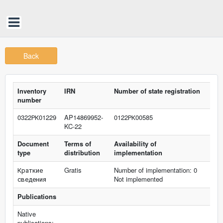
Back
Inventory
IRN
Number of state registration
number
0322РК01229
AP14869952-
0122РК00585
KC-22
Document
Terms of
Availability of
type
distribution
implementation
Краткие
Gratis
Number of implementation: 0
сведения
Not implemented
Publications
Native
publications: