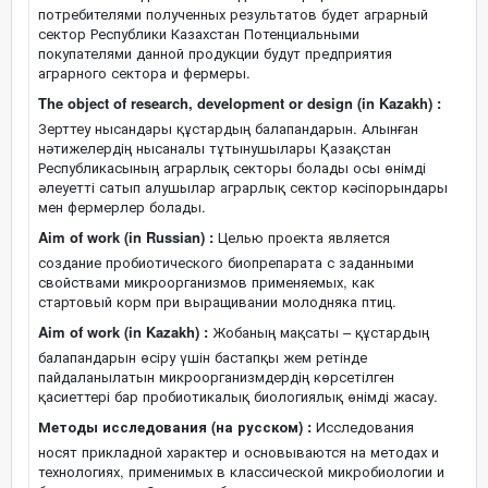
потребителями полученных результатов будет аграрный
сектор Республики Казахстан Потенциальными
покупателями данной продукции будут предприятия
аграрного сектора и фермеры.
The object of research, development or design (in Kazakh) :
Зерттеу нысандары құстардың балапандарын. Алынған
нәтижелердің нысаналы тұтынушылары Қазақстан
Республикасының аграрлық секторы болады осы өнімді
әлеуетті сатып алушылар аграрлық сектор кәсіпорындары
мен фермерлер болады.
Aim of work (in Russian) :
Целью проекта является
создание пробиотического биопрепарата с заданными
свойствами микроорганизмов применяемых, как
стартовый корм при выращивании молодняка птиц.
Aim of work (in Kazakh) :
Жобаның мақсаты – құстардың
балапандарын өсіру үшін бастапқы жем ретінде
пайдаланылатын микроорганизмдердің көрсетілген
қасиеттері бар пробиотикалық биологиялық өнімді жасау.
Методы исследования (на русском) :
Исследования
носят прикладной характер и основываются на методах и
технологиях, применимых в классической микробиологии и