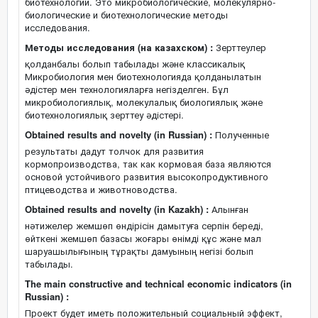
биотехнологии. Это микробиологические, молекулярно-
биологические и биотехнологические методы
исследования.
Методы исследования (на казахском) :
Зерттеулер
қолданбалы болып табылады және классикалық
Микробиология мен биотехнологияда қолданылатын
әдістер мен технологияларға негізделген. Бұл
микробиологиялық, молекулалық биологиялық және
биотехнологиялық зерттеу әдістері.
Obtained results and novelty (in Russian) :
Полученные
результаты дадут толчок для развития
кормопроизводства, так как кормовая база являются
основой устойчивого развития высокопродуктивного
птицеводства и животноводства.
Obtained results and novelty (in Kazakh) :
Алынған
нәтижелер жемшөп өндірісін дамытуға серпін береді,
өйткені жемшөп базасы жоғары өнімді құс және мал
шаруашылығының тұрақты дамуының негізі болып
табылады.
The main constructive and technical economic indicators (in
Russian) :
Проект будет иметь положительный социальный эффект,