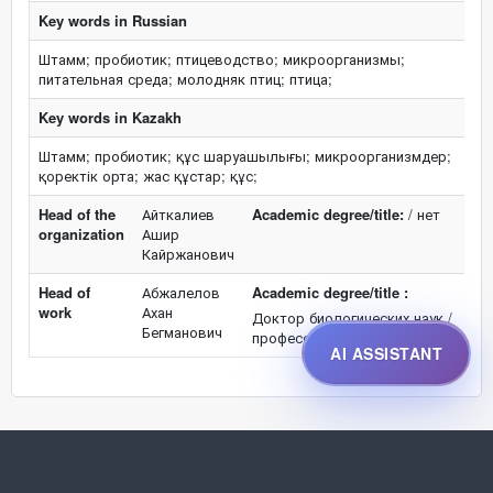
Key words in Russian
Штамм; пробиотик; птицеводство; микроорганизмы;
питательная среда; молодняк птиц; птица;
Key words in Kazakh
Штамм; пробиотик; құс шаруашылығы; микроорганизмдер;
қоректік орта; жас құстар; құс;
Head of the
Айткалиев
Academic degree/title:
/ нет
organization
Ашир
Кайржанович
Head of
Абжалелов
Academic degree/title :
work
Ахан
Доктор биологических наук /
Бегманович
профессор
AI ASSISTANT