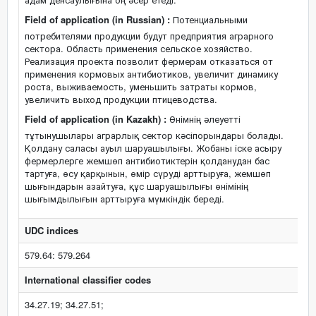
Field of application (in Russian) :
Потенциальными
потребителями продукции будут предприятия аграрного
сектора. Область применения сельское хозяйство.
Реализация проекта позволит фермерам отказаться от
применения кормовых антибиотиков, увеличит динамику
роста, выживаемость, уменьшить затраты кормов,
увеличить выход продукции птицеводства.
Field of application (in Kazakh) :
Өнімнің әлеуетті
тұтынушылары аграрлық сектор кәсіпорындары болады.
Қолдану саласы ауыл шаруашылығы. Жобаны іске асыру
фермерлерге жемшөп антибиотиктерін қолданудан бас
тартуға, өсу қарқынын, өмір сүруді арттыруға, жемшөп
шығындарын азайтуға, құс шаруашылығы өнімінің
шығымдылығын арттыруға мүмкіндік береді.
UDC indices
579.64: 579.264
International classifier codes
34.27.19; 34.27.51;