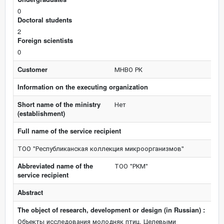
0
Doctoral students
2
Foreign scientists
0
Customer
МНВО РК
Information on the executing organization
Short name of the ministry
Нет
(establishment)
Full name of the service recipient
ТОО "Республиканская коллекция микроорганизмов"
Abbreviated name of the
ТОО "РКМ"
service recipient
Abstract
The object of research, development or design (in Russian) :
Объекты исследования молодняк птиц. Целевыми