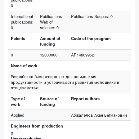
0
International
Publications
Publications Scopus: 0
publications:
Web of
0
science: 0
Patents
Amount of
Code of the program
funding
0
12000000
AP14869952
Name of work
Разработка биопрепаратов для повышения
продуктивности и устойчивости развития молодняка в
птицеводстве
Type of
Source of
Report authors
work
funding
Applied
Абжалелов Ахан Бегманович
Engineers from production
0
Undergraduates