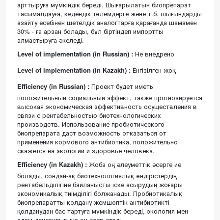
арттыруға мүмкіндік береді. Шығарылатын биопрепарат
тасымалдауға, кедендік төлемдерге және т.б. шығындарды
азайту есебінен шетелдік аналогтарға қарағанда шамамен
30% - ға арзан болады, бұл біртіндеп импортты
алмастыруға әкеледі.
Level of implementation (in Russian) :
Не внедрено
Level of implementation (in Kazakh) :
Енгізілген жоқ
Efficiency (in Russian) :
Проект будет иметь
положительный социальный эффект, также прогнозируется
высокая экономическая эффективность осуществления в
связи с рентабельностью биотехнологических
производств. Использование пробиотического
биопрепарата даст возможность отказаться от
применения кормового антибиотика, положительно
скажется на экологии и здоровье человека.
Efficiency (in Kazakh) :
Жоба оң әлеуметтік әсерге ие
болады, сондай-ақ биотехнологиялық өндірістердің
рентабельділігіне байланысты іске асырудың жоғары
экономикалық тиімділігі болжанады. Пробиотикалық
биопрепаратты қолдану жемшөптік антибиотикті
қолданудан бас тартуға мүмкіндік береді, экология мен
адам денсаулығына оң әсер етеді.