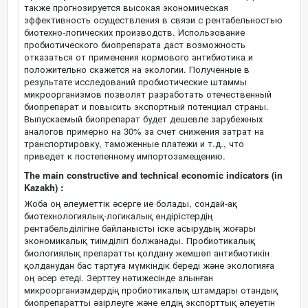
также прогнозируется высокая экономическая
эффективность осуществления в связи с рентабельностью
биотехно-логических производств. Использование
пробиотического биопрепарата даст возможность
отказаться от применения кормового антибиотика и
положительно скажется на экологии. Полученные в
результате исследований пробиотические штаммы
микроорганизмов позволят разработать отечественный
биопрепарат и повысить экспортный потенциал страны.
Выпускаемый биопрепарат будет дешевле зарубежных
аналогов примерно на 30% за счет снижения затрат на
транспортировку, таможенные платежи и т.д., что
приведет к постепенному импортозамещению.
The main constructive and technical economic indicators (in
Kazakh) :
Жоба оң әлеуметтік әсерге ие болады, сондай-ақ
биотехнологиялық-логикалық өндірістердің
рентабельділігіне байланысты іске асырудың жоғары
экономикалық тиімділігі болжанады. Пробиотикалық
биологиялық препаратты қолдану жемшөп антибиотикін
қолданудан бас тартуға мүмкіндік береді және экологияға
оң әсер етеді. Зерттеу нәтижесінде алынған
микроорганизмдердің пробиотикалық штамдары отандық
биопрепаратты әзірлеуге және елдің экспорттық әлеуетін