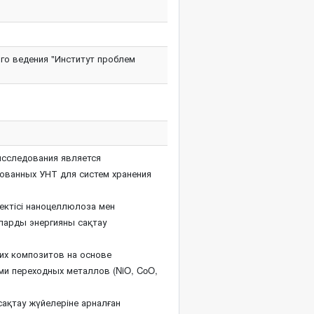
ого ведения "Институт проблем
сследования является
ованных УНТ для систем хранения
ектісі наноцеллюлоза мен
оларды энергияны сақтау
их композитов на основе
и переходных металлов (NiO, CoO,
сақтау жүйелеріне арналған