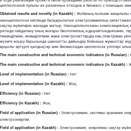
целлюлозной пульпы из различных отходов и биомасс с помощью хим
Obtained results and novelty (in Kazakh) :
Жобаның ғылыми жаңалығы ө
наноцеллюлоза негізінде басқарылатын электрохимиялық сипаттамала
сақтау жүйелерін жасауда жатыр. Наноцеллюлозаны композициялық ма
ретінде пайдалану оның жоғары биологиялық ыдырайтындығымен, те
төмендігімен, икемділігімен және электролиттердің кең спектрімен үйле
жүзеге асыру барысында шикізатты дайындау бойынша жұмыстар жүрг
арқылы әртүрлі қалдықтар мен биомассадан целлюлоза үлгілері алы
The main constructive and technical economic indicators (in Russian) :
The main constructive and technical economic indicators (in Kazakh) :
Ж
Level of implementation (in Russian) :
Нет
Level of implementation (in Kazakh) :
Жоқ
Efficiency (in Russian) :
Нет
Efficiency (in Kazakh) :
Жоқ
Field of application (in Russian) :
Электрохимия, системы хранения эне
электроэнергии.
Field of application (in Kazakh) :
Электрохимия, энергияны сақтау жүйел