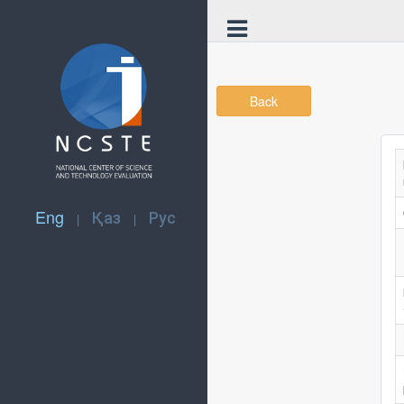
Back
Eng
Қаз
Рус
|
|