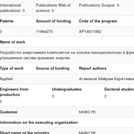
International
Publications Web of
Publications Scopus: 0
publications: 0
science: 0
Patents
Amount of funding
Code of the program
0
11964275
AP14871062
Name of work
Разработка энергоемких композитов на основе наноцеллюлозы и фу
улучшенных систем хранения энергии
Type of work
Source of funding
Report authors
Applied
Атаманов Мейрам Каратаеви
Engineers from
Undergraduates
Doctoral studen
production
0
2
0
Customer
МНВО РК
Information on the executing organization
Short name of the ministry
МНВО РК