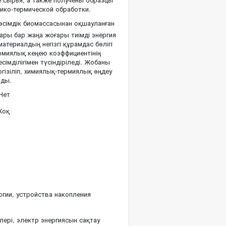
ико-термической обработки.
сімдік биомассасынан оқшауланған
ры бар жаңа жоғары тиімді энергия
териалдың негізгі құрамдас бөлігі
рмиялық кеңею коэффициентінің
сімділігімен түсіндіріледі. Жобаны
ізіліп, химиялық-термиялық өңдеу
нды.
Нет
оқ
ргии, устройства накопления
ері, электр энергиясын сақтау