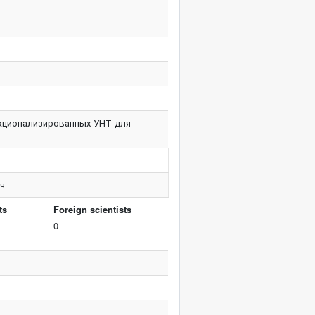
нкционализированных УНТ для
ч
ts
Foreign scientists
0