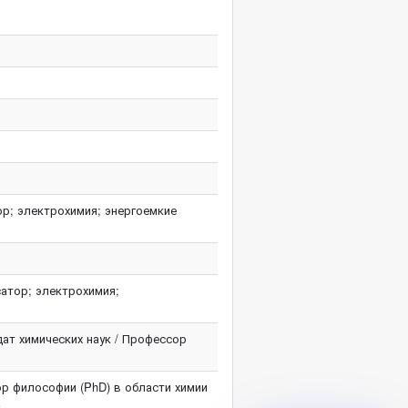
р; электрохимия; энергоемкие
сатор; электрохимия;
ат химических наук / Профессор
р философии (PhD) в области химии
к