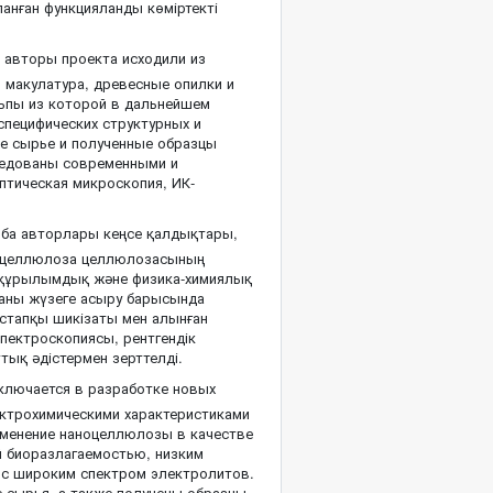
анған функцияланды көміртекті
 авторы проекта исходили из
 макулатура, древесные опилки и
ьпы из которой в дальнейшем
специфических структурных и
ое сырье и полученные образцы
ледованы современными и
птическая микроскопия, ИК-
жоба авторлары кеңсе қалдықтары,
са целлюлоза целлюлозасының
ір құрылымдық және физика-химиялық
аны жүзеге асыру барысында
стапқы шикізаты мен алынған
пектроскопиясы, рентгендік
ық әдістермен зерттелді.
ключается в разработке новых
ктрохимическими характеристиками
именение наноцеллюлозы в качестве
й биоразлагаемостью, низким
 с широким спектром электролитов.
 сырья, а также получены образцы