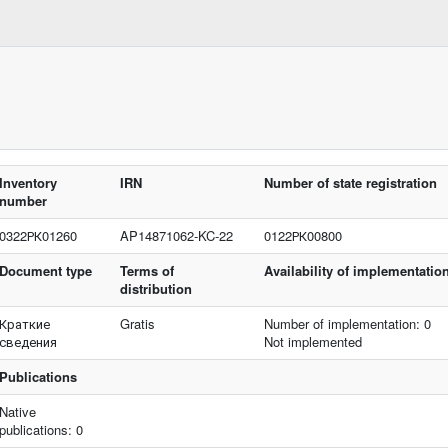
Inventory
IRN
Number of state registration
number
0322РК01260
AP14871062-KC-22
0122РК00800
Document type
Terms of
Availability of implementatio
distribution
Краткие
Gratis
Number of implementation: 0
сведения
Not implemented
Publications
Native
publications: 0