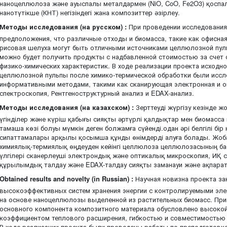
наноцеллюлоза және ауыспалы металдармен (NiO, CoO, Fe2O3) қоспал
нанотүтікше (КНТ) негізіндегі жана композиттер әзірлеу.
Методы исследования (на русском) :
При проведении исследования
предположения, что различные отходы и биомасса, такие как офисная
рисовая шелуха могут быть отличными источниками целлюлозной пул
можно будет получить продукты с надбавленной стоимостью за счет 
физико-химических характеристик. В ходе реализации проекта исходн
целлюлозной пульпы после химико-термической обработки были исс
информативными методами, такими как сканирующая электронная и о
спектроскопия, Рентгеноструктурный анализ и EDAX-анализ.
Методы исследования (на казахском) :
Зерттеуді жүргізу кезінде 
үгінділер және күріш қабығы сияқты әртүрлі қалдықтар мен биомас
тамаша көзі болуы мүмкін деген болжамға сүйенді.одан әрі белгілі б
сипаттамалары арқылы қосымша құнды өнімдерді алуға болады. Жоб
химиялық-термиялық өңдеуден кейінгі целлюлоза целлюлозасының ба
үлгілері сканерлеуші электрондық және оптикалық микроскопия, ИҚ с
құрылымдық талдау және EDAX-талдау сияқты заманауи және ақпаратт
Obtained results and novelty (in Russian) :
Научная новизна проекта за
высокоэффективных систем хранения энергии с контролируемыми эле
на основе наноцеллюлозы выделенной из растительных биомасс. Пр
основного компонента композитного материала обусловлено высоко
коэффициентом теплового расширения, гибкостью и совместимостью
В ходе реализации проекта были проведены работы по преподготовке