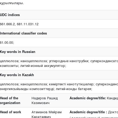
құрылғылары.
UDC indices
661.666.2, 681.11.031.12
International classifier codes
61.00.00;
Key words in Russian
целлюлоза; наноцеллюлоза; углеродные нанотрубки; суперконденсато
композиты; литий-ионный аккумулятор;
Key words in Kazakh
целлюлоза; наноцеллюлоза; көміртекті нанотүтікшелер; суперконден
энергиясыйымды композиттерді; литий-ионды батарея;
Head of the
Надиров Рашид
Academic degree/title:
Кандид
organization
Казимович
Head of work
Атаманов Мейрам
Academic degree/title :
Докто
Каратаевич
/ ведущий научный сотрудни