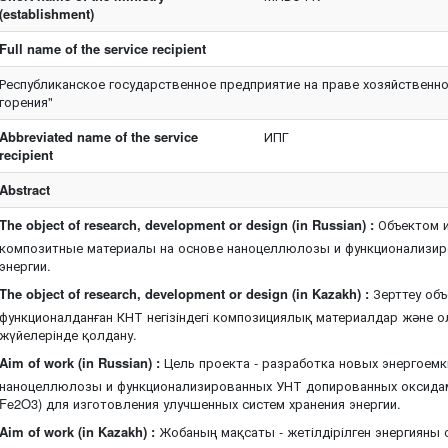
(establishment)
Full name of the service recipient
Республиканское государственное предприятие на праве хозяйственн
горения"
Abbreviated name of the service
ИПГ
recipient
Abstract
The object of research, development or design (in Russian) :
Объектом и
композитные материалы на основе наноцеллюлозы и функционализир
энергии.
The object of research, development or design (in Kazakh) :
Зерттеу объ
функционалданған КНТ негізіндегі композициялық материалдар және 
жүйелерінде қолдану.
Aim of work (in Russian) :
Цель проекта - разработка новых энергоемк
наноцеллюлозы и функционализированных УНТ допированных оксидам
Fe2O3) для изготовления улучшенных систем хранения энергии.
Aim of work (in Kazakh) :
Жобаның мақсаты - жетілдірілген энергияны 