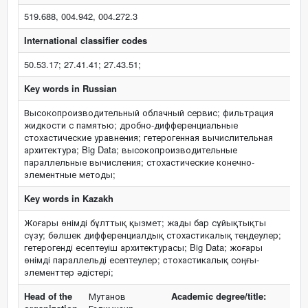
519.688, 004.942, 004.272.3
International classifier codes
50.53.17; 27.41.41; 27.43.51;
Key words in Russian
Высокопроизводительный облачный сервис; фильтрация
жидкости с памятью; дробно-дифференциальные
стохастические уравнения; гетерогенная вычислительная
архитектура; Big Data; высокопроизводительные
параллельные вычисления; стохастические конечно-
элементные методы;
Key words in Kazakh
Жоғары өнімді бұлттық қызмет; жады бар сұйықтықты
сүзу; бөлшек дифференциалдық стохастикалық теңдеулер;
гетерогенді есептеуіш архитектурасы; Big Data; жоғары
өнімді параллельді есептеулер; cтохастикалық соңғы-
элементтер әдістері;
Head of the
Мутанов
Academic degree/title: