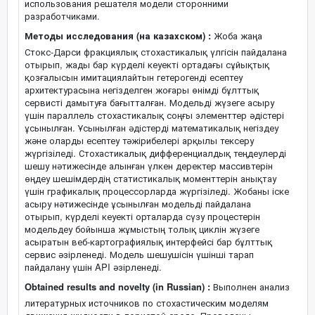
использования решателя модели сторонними
разработчиками.
Методы исследования (на казахском) :
Жоба жаңа
Стокс-Дарси фракциялық стохастикалық үлгісін пайдалана
отырып, жады бар күрделі кеуекті ортадағы сұйықтық
қозғалысын имитациялайтын гетерогенді есептеу
архитектурасына негізделген жоғары өнімді бұлттық
сервисті дамытуға бағытталған. Модельді жүзеге асыру
үшін параллель стохастикалық соңғы элементтер әдістері
ұсынылған. Ұсынылған әдістерді математикалық негіздеу
және оларды есептеу тәжірибелері арқылы тексеру
жүргізіледі. Стохастикалық дифференциалдық теңдеулерді
шешу нәтижесінде алынған үлкен деректер массивтерін
өңдеу шешімдердің статистикалық моменттерін анықтау
үшін графикалық процессорларда жүргізіледі. Жобаны іске
асыру нәтижесінде ұсынылған модельді пайдалана
отырып, күрделі кеуекті орталарда сүзу процестерін
модельдеу бойынша жұмыстың толық циклін жүзеге
асыратын веб-картографиялық интерфейсі бар бұлттық
сервис әзірленеді. Модель шешушісін үшінші тарап
пайдалану үшін API әзірленеді.
Obtained results and novelty (in Russian) :
Выполнен анализ
литературных источников по стохастическим моделям