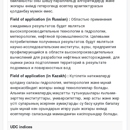
байланысты оны шешу параллельді алгоритмдерді және
жоғары өнімді гетерогенді есептеу архитектурасын
қолданбау мүмкін емес.
Field of application (in Russian) :
Областью применения
ожидаемых результатов будет являться
высокопроизводительные технологии в гидрологии,
метеорологии, нефтяной промышленности. Целевыми
потребителями полученных результатов будут являться
научно-исследовательские институты, вузы, предприятия
профилирующийся в области высокопроизводительных
вычислений для разработки нефтяных месторождений, для
оценки риска подтопления территорий в результате
подземных и поверхностных вод
Field of application (in Kazakh) :
Күтілетін нәтижелерді
қолдану саласы гидрология, метеорология және мұнай
өнеркәсібіндегі жоғары өнімді технологиялар болады.
Алынған нәтижелердің мақсатты тұтынушылары ғылыми-
зерттеу институттары, университеттер, жер асты және жер
үсті суларының әсерінен аумақтарды су басу қаупін бағалау
үшін мұнай кен орындарын игеру үшін жоғары өнімді
есептеулер саласында маманданған кәсіпорындар болады.
UDC indices