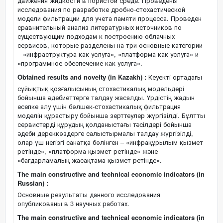
движения жидкости в пористой среде. Проведены
исследования по разработке дробно-стохастической
модели фильтрации для учета памяти процесса. Проведен
сравнительный анализ литературных источников по
существующим подходам к построению облачных
сервисов, которые разделены на три основные категории
– «инфраструктура как услуга», «платформа как услуга» и
«программное обеспечение как услуга».
Obtained results and novelty (in Kazakh) :
Кеуекті ортадағы
сұйықтық қозғалысының стохастикалық модельдері
бойынша әдебиеттерге талдау жасалды. Үрдістің жадын
есепке алу үшін бөлшек-стохастикалық фильтрация
моделін құрастыру бойынша зерттеулер жүргізілді. Бұлтты
сервистерді құрудың қолданыстағы тәсілдері бойынша
әдеби дереккөздерге салыстырмалы талдау жүргізілді,
олар үш негізгі санатқа бөлінген – «инфрақұрылым қызмет
ретінде», «платформа қызмет ретінде» және
«бағдарламалық жасақтама қызмет ретінде».
The main constructive and technical economic indicators (in
Russian) :
Основные результаты данного исследования
опубликованы в 3 научных работах.
The main constructive and technical economic indicators (in