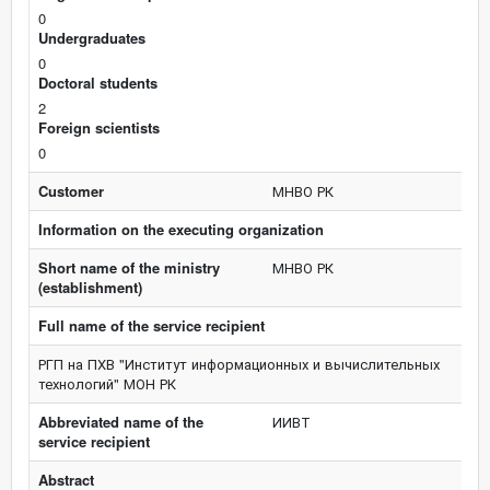
0
Undergraduates
0
Doctoral students
2
Foreign scientists
0
Customer
МНВО РК
Information on the executing organization
Short name of the ministry
МНВО РК
(establishment)
Full name of the service recipient
РГП на ПХВ "Институт информационных и вычислительных
технологий" МОН РК
Abbreviated name of the
ИИВТ
service recipient
Abstract