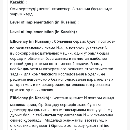
Kazakh) :
Осы зерттеудің негізгі нәтижелері 3 ғылыми басылымда
жарық көрді.
Level of implementation (in Russian) :
Level of implementation (in Kazakh) :
Efficiency (in Russian) :
Облачный сервис будет построен
по разветвленной схеме N+2, в которой участвует N
высокопроизводительных машин, один управляющий
сервер и облачная база данных и является наиболее
верной для решения поставленной задачи. В силу
необходимости многократного решения стохастической
задачи для комплексного исследования модели, ее
решение невозможно без использования параллельных
алгоритмов и высокопроизводительных гетерогенных
архитектур вычисления
Efficiency (in Kazakh) :
Бұлттық қызмет N жоғары өнімді
машиналарды, бір басқару серверін және бұлтты
дерекқорды қамтитын және тапсырманы шешу үшін ең
дұрыс болып табылатын тармақталған N + 2 схемасына
сәйкес құрылады. Модельді жан-жақты зерттеу үшін
стохастикалық есепті бірнеше рет шешу қажеттілігіне