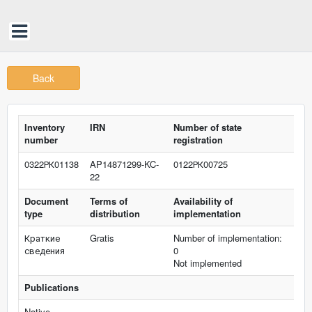
Back
Inventory
IRN
Number of state
number
registration
0322РК01138
AP14871299-KC-
0122РК00725
22
Document
Terms of
Availability of
type
distribution
implementation
Краткие
Gratis
Number of implementation:
сведения
0
Not implemented
Publications
Native