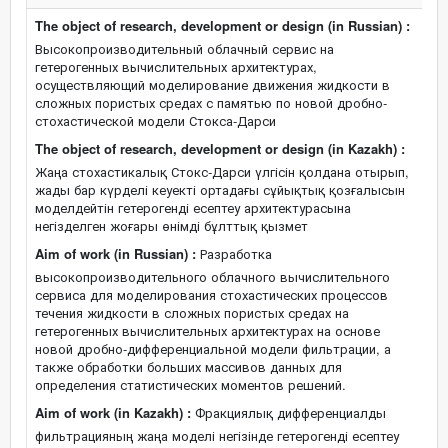
The object of research, development or design (in Russian) :
Высокопроизводительный облачный сервис на
гетерогенных вычислительных архитектурах,
осуществляющий моделирование движения жидкости в
сложных пористых средах с памятью по новой дробно-
стохастической модели Стокса-Дарси
The object of research, development or design (in Kazakh) :
Жаңа стохастикалық Стокс-Дарси үлгісін қолдана отырып,
жады бар күрделі кеуекті ортадағы сұйықтық қозғалысын
моделдейтін гетерогенді есептеу архитектурасына
негізделген жоғары өнімді бұлттық қызмет
Aim of work (in Russian) :
Разработка
высокопроизводительного облачного вычислительного
сервиса для моделирования стохастических процессов
течения жидкости в сложных пористых средах на
гетерогенных вычислительных архитектурах на основе
новой дробно-дифференциальной модели фильтрации, а
также обработки больших массивов данных для
определения статистических моментов решений.
Aim of work (in Kazakh) :
Фракциялық дифференциалды
фильтрацияның жаңа моделі негізінде гетерогенді есептеу