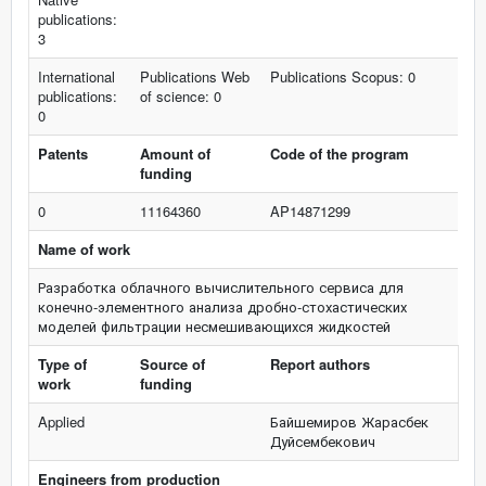
publications:
3
International
Publications Web
Publications Scopus: 0
publications:
of science: 0
0
Patents
Amount of
Code of the program
funding
0
11164360
AP14871299
Name of work
Разработка облачного вычислительного сервиса для
конечно-элементного анализа дробно-стохастических
моделей фильтрации несмешивающихся жидкостей
Type of
Source of
Report authors
work
funding
Applied
Байшемиров Жарасбек
Дуйсембекович
Engineers from production