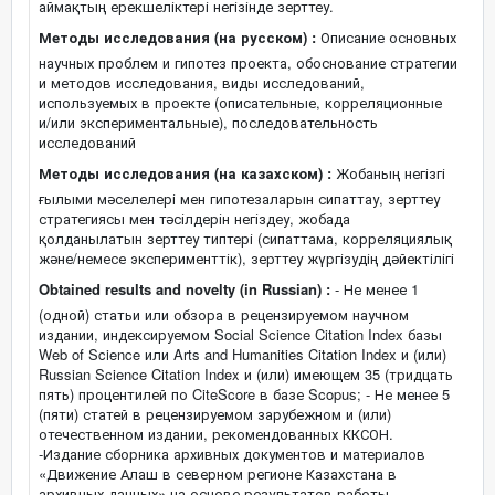
аймақтың ерекшеліктері негізінде зерттеу.
Методы исследования (на русском) :
Описание основных
научных проблем и гипотез проекта, обоснование стратегии
и методов исследования, виды исследований,
используемых в проекте (описательные, корреляционные
и/или экспериментальные), последовательность
исследований
Методы исследования (на казахском) :
Жобаның негізгі
ғылыми мәселелері мен гипотезаларын сипаттау, зерттеу
стратегиясы мен тәсілдерін негіздеу, жобада
қолданылатын зерттеу типтері (сипаттама, корреляциялық
және/немесе эксперименттік), зерттеу жүргізудің дәйектілігі
Obtained results and novelty (in Russian) :
- Не менее 1
(одной) статьи или обзора в рецензируемом научном
издании, индексируемом Social Science Citation Index базы
Web of Science или Arts and Humanities Citation Index и (или)
Russian Science Citation Index и (или) имеющем 35 (тридцать
пять) процентилей по CiteScore в базе Scopus; - Не менее 5
(пяти) статей в рецензируемом зарубежном и (или)
отечественном издании, рекомендованных ККСОН.
-Издание сборника архивных документов и материалов
«Движение Алаш в северном регионе Казахстана в
архивных данных» на основе результатов работы