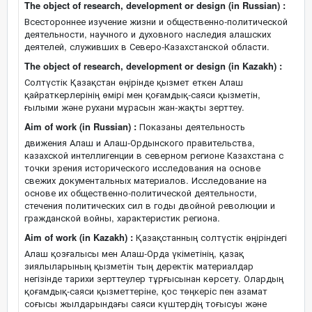
The object of research, development or design (in Russian) :
Всестороннее изучение жизни и общественно-политической
деятельности, научного и духовного наследия алашских
деятелей, служивших в Северо-Казахстанской области.
The object of research, development or design (in Kazakh) :
Солтүстік Қазақстан өңірінде қызмет еткен Алаш
қайраткерлерінің өмірі мен қоғамдық-саяси қызметін,
ғылыми және рухани мұрасын жан-жақты зерттеу.
Aim of work (in Russian) :
Показаны деятельность
движения Алаш и Алаш-Ордынского правительства,
казахской интеллигенции в северном регионе Казахстана с
точки зрения исторического исследования на основе
свежих документальных материалов. Исследование на
основе их общественно-политической деятельности,
стечения политических сил в годы двойной революции и
гражданской войны, характеристик региона.
Aim of work (in Kazakh) :
Қазақстанның солтүстік өңіріндегі
Алаш қозғалысы мен Алаш-Орда үкіметінің, қазақ
зиялыларының қызметін тың деректік материалдар
негізінде тарихи зерттеулер тұрғысынан көрсету. Олардың
қоғамдық-саяси қызметтеріне, қос төңкеріс пен азамат
соғысы жылдарындағы саяси күштердің тоғысуы және