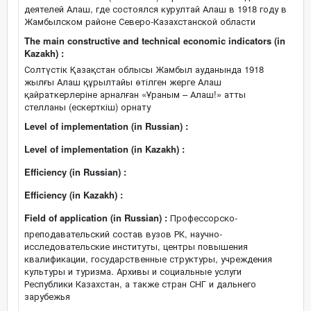
деятелей Алаш, где состоялся курултай Алаш в 1918 году в
Жамбылском районе Северо-Казахстанской области
The main constructive and technical economic indicators (in
Kazakh) :
Солтүстік Қазақстан облысы Жамбыл ауданында 1918
жылғы Алаш құрылтайы өтілген жерге Алаш
қайраткерлеріне арналған «Ұраным – Алаш!» атты
стелланы (ескерткіш) орнату
Level of implementation (in Russian) :
Level of implementation (in Kazakh) :
Efficiency (in Russian) :
Efficiency (in Kazakh) :
Field of application (in Russian) :
Профессорско-
преподавательский состав вузов РК, научно-
исследовательские институты, центры повышения
квалификации, государственные структуры, учреждения
культуры и туризма. Архивы и социальные услуги
Республики Казахстан, а также стран СНГ и дальнего
зарубежья