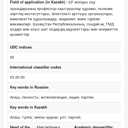
Field of application (in Kazakh) :
ҚР жоғары оқу
орындарының профессор-оқытушылар құрамы, ғылыми-
зерттеу институттары, біліктілікті арттыру орталықтары,
мемлекеттік құрылымдар, мәдениет және туризм
мекемелері. Қазақстан Республикасының, сондай-ақ ТМД
елдері мен алыс шет елдердің мұрағаттары мен әлеуметтік
қызметтер
UDC indices
93
International classifier codes
03.20.00;
Key words in Russian
Алаш; личность; интеллигенция; нация; партия;
Key words in Kazakh
Алаш; тұлға; зиялы қауым; ұлт; партия;
Head of the
Мектепбаева
Academic degree/title: