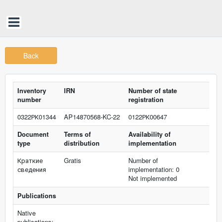
Back
Inventory
IRN
Number of state
number
registration
0322РК01344
AP14870568-KC-22
0122РК00647
Document
Terms of
Availability of
type
distribution
implementation
Краткие
Gratis
Number of
сведения
implementation: 0
Not implemented
Publications
Native
publications: