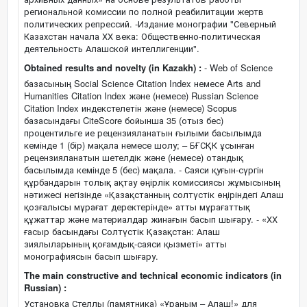
региональной комиссии по полной реабилитации жертв
политических репрессий. -Издание монографии "Северный
Казахстан начала ХХ века: Общественно-политическая
деятельность Алашской интеллигенции".
Obtained results and novelty (in Kazakh) :
- Web of Science
базасының Social Science Citation Index немесе Arts and
Humanities Citation Index және (немесе) Russian Science
Citation Index индекстелетін және (немесе) Scopus
базасындағы CiteScore бойынша 35 (отыз бес)
процентильге ие рецензияланатын ғылыми басылымда
кемінде 1 (бір) мақала немесе шолу; – БҒСҚК ұсынған
рецензияланатын шетелдік және (немесе) отандық
басылымда кемінде 5 (бес) мақала. - Саяси қуғын-сүргін
құрбандарын толық ақтау өңірлік комиссиясы жұмысының
нәтижесі негізінде «Қазақстанның солтүстік өңіріндегі Алаш
қозғалысы мұрағат деректерінде» атты мұрағаттық
құжаттар және материалдар жинағын басып шығару. - «ХХ
ғасыр басындағы Солтүстік Қазақстан: Алаш
зиялыларының қоғамдық-саяси қызметі» атты
монографиясын басып шығару.
The main constructive and technical economic indicators (in
Russian) :
Установка Стеллы (памятника) «Ұраным – Алаш!» для