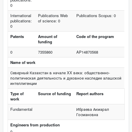
0
International
Publications Web
Publications Scopus: 0
publications:
of science: 0
0
Patents
Amount of
Code of the program
funding
0
7355860
AP14870568
Name of work
Северный Казахстан в начале XX века: общественно-
политическая деятельность и духовное наследие алашской
интеллигенции
Type of
Source of funding
Report authors
work
Fundamental
Ибраева Акмарал
Госмановна
Engineers from production
0