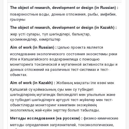
The object of research, development or design (in Russian) :
поверхностные воды, донные отложения, рыбы, амфибии,
грызуны
The object of research, development or design (in Kazakh) :
жер үсті сулары, түп шөгінділері, балықтар,
қосмекенділер, кеміргіштер
Aim of work (in Russian) :
Целью проекта является
исследование экологического состояния экосистемы реки
Иле и Капшагайского водохранилища с помощью
мониторинга токсической и мутагенной активности воды и
донных отложений на различных тест-системах и тест-
объектах.
Aim of work (in Kazakh) :
Жобаның мақсаты Іле өзені мен
Қапшағай су қоймасының суы мен су түбіндегі
шөгінділерінің мутагендік белсенділігі мен улылығын және
су түбіндегі шөгінділерге әртүрлі тест-жүйелер мен тест-
объектілерде мониторинг көмегімен экожүйенің
экологиялық жай-күйін зерттеу болып табылады.
Методы исследования (на русском) :
физико-химические
методы определения загрязнителей, токсикологические,