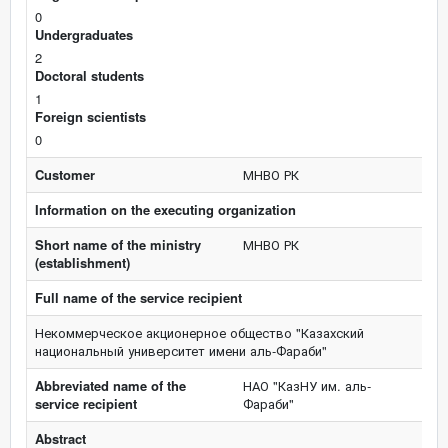
0
Undergraduates
2
Doctoral students
1
Foreign scientists
0
Customer
МНВО РК
Information on the executing organization
Short name of the ministry
МНВО РК
(establishment)
Full name of the service recipient
Некоммерческое акционерное общество "Казахский
национальный университет имени аль-Фараби"
Abbreviated name of the
НАО "КазНУ им. аль-
service recipient
Фараби"
Abstract