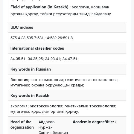
Field of application (in Kazakh) :
экология, қоршаған
ортаны қорғау, табиғи ресурстарды тиімді пайдалану
UDC indices
575.4.23:595.7:581.14:582.26:591.8
International classifier codes
34.35.51; 34.35.25; 34.23.41; 34.47.51;
Key words in Russian
Экология; экотоксикология; генетическая токсикология;
мутагенез; охрана окружающей среды;
Key words in Kazakh
экология; экотоксикология; генетикалық токсикология;
мутагенез; қоршаған ортаны қорғау;
Head of the
Айдосов
Academic degree/title:
/
organization
Нуржан
Сарсынбекович