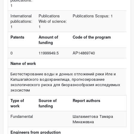
1
International
Publications
Publications Scopus: 1
publications:
Web of science:
1
1
Patents
Amount of
Code of the program
funding
0
11999949.5
AP14869740
Name of work
Биотестирование воды и донных отложений реки Иле и
Капшагайского водохранилища, прогнозирование
экологического риска для биоразнообразия исследуемых
экосистем
Type of
Source of
Report authors
work
funding
Fundamental
Шалахметова Тамара
Минажевна
Engineers from production