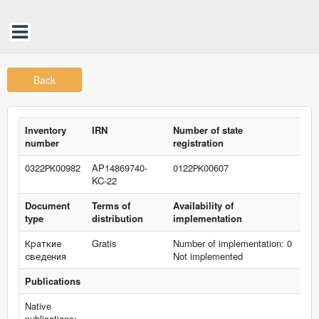
Back
Inventory
IRN
Number of state
number
registration
0322РК00982
AP14869740-
0122РК00607
KC-22
Document
Terms of
Availability of
type
distribution
implementation
Краткие
Gratis
Number of implementation: 0
сведения
Not implemented
Publications
Native
publications: