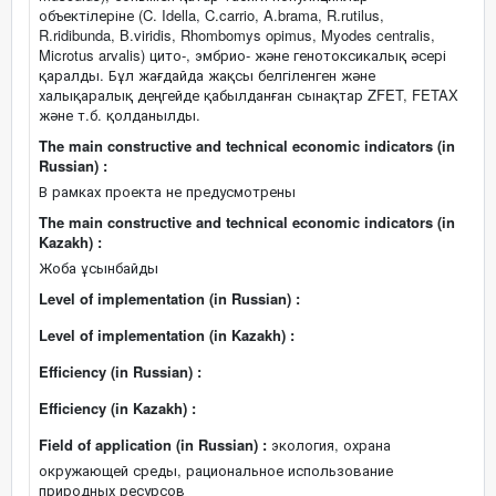
объектілеріне (C. Idella, C.carrio, A.brama, R.rutilus,
R.ridibunda, B.viridis, Rhombomys opimus, Myodes centralis,
Microtus arvalis) цито-, эмбрио- және генотоксикалық әсері
қаралды. Бұл жағдайда жақсы белгіленген және
халықаралық деңгейде қабылданған сынақтар ZFET, FETAX
және т.б. қолданылды.
The main constructive and technical economic indicators (in
Russian) :
В рамках проекта не предусмотрены
The main constructive and technical economic indicators (in
Kazakh) :
Жоба ұсынбайды
Level of implementation (in Russian) :
Level of implementation (in Kazakh) :
Efficiency (in Russian) :
Efficiency (in Kazakh) :
Field of application (in Russian) :
экология, охрана
окружающей среды, рациональное использование
природных ресурсов