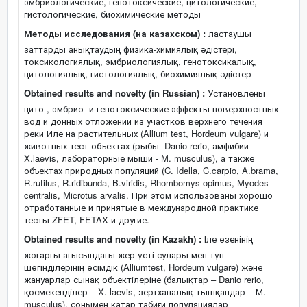
эмбриологические, генотоксические, цитологические,
гистологические, биохимические методы
Методы исследования (на казахском) :
ластаушы
заттарды анықтаудың физика-химиялық әдістері,
токсикологиялық, эмбриологиялық, генотоксикалық,
цитологиялық, гистологиялық, биохимиялық әдістер
Obtained results and novelty (in Russian) :
Установлены
цито-, эмбрио- и генотоксические эффекты поверхностных
вод и донных отложений из участков верхнего течения
реки Иле на растительных (Allium test, Hordeum vulgare) и
животных тест-объектах (рыбы -Danio rerio, амфибии -
X.laevis, лабораторные мыши - M. musculus), а также
объектах природных популяций (C. Idella, C.carрio, A.brama,
R.rutilus, R.ridibunda, B.viridis, Rhombomys opimus, Myodes
centralis, Microtus arvalis. При этом использованы хорошо
отработанные и принятые в международной практике
тесты ZFET, FETAX и другие.
Obtained results and novelty (in Kazakh) :
Іле өзенінің
жоғарғы ағысындағы жер үсті сулары мен түп
шөгінділерінің өсімдік (Alliumtest, Hordeum vulgare) және
жануарлар сынақ объектілеріне (балықтар – Danio rerio,
қосмекенділер – X. laevis, зертханалық тышқандар – М.
musculus), сонымен қатар табиғи популяциялар