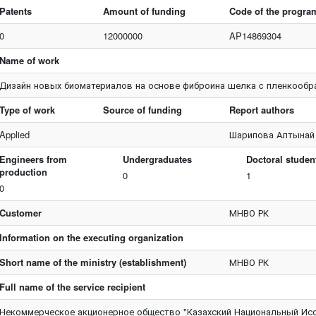
Patents
Amount of funding
Code of the progra
0
12000000
AP14869304
Name of work
Дизайн новых биоматериалов на основе фиброина шелка c пленкооб
Type of work
Source of funding
Report authors
Applied
Шарипова Алтынай
Engineers from
Undergraduates
Doctoral studen
production
0
1
0
Customer
МНВО РК
Information on the executing organization
Short name of the ministry (establishment)
МНВО РК
Full name of the service recipient
Некоммерческое акционерное общество "Казахский Национальный Исс