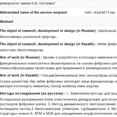
университет имени К.И. Сатпаева"
Abbreviated name of the service recipient
НАО «КазНИТУ им. 
Abstract
The object of research, development or design (in Russian) :
Шелковый ф
биополимеры различной природы.
The object of research, development or design (in Kazakh) :
Жібек фибро
сипаттағы биополимерлер.
Aim of work (in Russian) :
Дизайн и разработка коллоидно-химическог
функциональных композитных биоматериалов на основе фиброина ше
пленкообразующими свойствами для применения в (инъекционных) геля
Aim of work (in Kazakh) :
Гельдер(инъекциялық) мен сенсорларда қолд
түзуші қасиеттері бар жібек фиброины негізіндегі жаңа функционалды
жасауға коллоидты-химиялық тәсілді жобалау және әзірлеу.
Методы исследования (на русском) :
1. Химические методы для вы
Ротационное выпаривание и/или осмотическая дегидратация для пол
растворов фиброина шелка. 3. Метод динамического светорассеяния 
потенциала частиц 4. Вискозиметрия, рНметрия, турбидиметрия. 5. И
структуры пленок 6. AFM и SEM для определения морфологических с