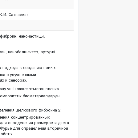
К.И. Сатпаева»
иброин, наночастицы,
ин, нанобөлшектер, әртүрлі
о подхода к созданию новых
лка с улучшенными
х и сенсорах.
ану үшін жақсартылған пленка
 композиттік биоматериалдарды
деления шелкового фиброина 2.
учения концентрированных
для определения размеров и дзета-
К-Фурье для определения вторичной
войств