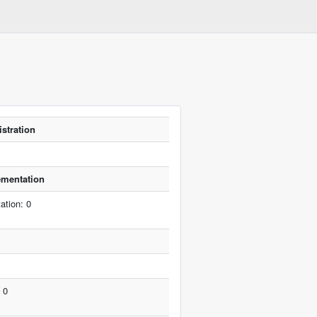
istration
lementation
ation: 0
 0