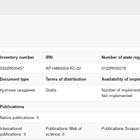
Inventory number
IRN
Number of state reg
0322РК00407
AP14869304-KC-22
0122РК00278
Document type
Terms of distribution
Availability of imp
Краткие сведения
Gratis
Number of implement
Not implemented
Publications
Native publications: 0
International
Publications Web of
Publications Scopus:
publications: 0
science: 0