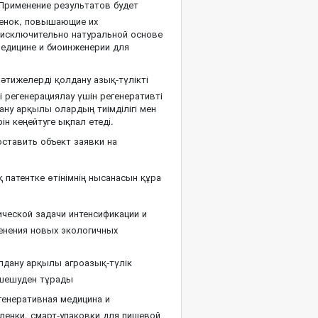
Применение результатов будет
пленок, повышающие их
а исключительно натуральной основе
медицине и биоинженерии для
әтижелерді қолдану азық-түлікті
і регенерациялау үшін регенеративті
ану арқылы олардың тиімділігі мен
ін кеңейтуге ықпал етеді.
ставить объект заявки на
патентке өтінімнің нысанасын құра
ческой задачи интенсификации и
енения новых экологичных
лдану арқылы агроазық-түлік
 шешуден тұрады
генеративная медицина и
 пленки, смарт-упаковки для пищевой