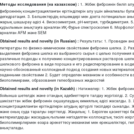
Методы исследования (на казахском) :
1. Жібек фиброинін бөліп алу
фиброинінің концентрацияланған ерітінділерін алу үшін айналмалы бу
дегидратация. 3. Бөлшектердің өлшемдері мен дзета потенциалын ан
жарық шашырау әдісі 4. Вискозиметрия, рН-метрия, турбидиметрия. 
құрылымын анықтауға арналған ИҚ-Фурье спектроскопия 6. Морфолог
арналған AFM және SEM
Obtained results and novelty (in Russian) :
Результаты: 1. Проведен ан
литературы по физико-химическим свойствами фиброина шелка. 2. Ра
выделения фиброина шелка из выбранного сырья с целью получения 
различные подходы к получению концентрированных растворов шелк
шелкового фиброина в виде порошка и его редиспергирование в воде.
научно-обоснованный коллоидный подход создания новых материалов
заданными свойствами 2. Будет определен механизм и особенности 
биополимерами, образования гелеобразных жидкостей
Obtained results and novelty (in Kazakh) :
Нәтижелер: 1. Жібек фиброин
бойынша шетелдік және отандық әдебиеттерге талдау жүргізілді. 2. Су 
шикізаттан жібек фиброинін оқшаулаудың химиялық әдісі жасалды. 3. 
концентрацияланған ерітінділерін алудың әртүрлі тәсілдері сыналды. 
және оның суда таралуы зерттелді. Жаңалық: 1. Берілген қасиеттері ба
материалдарды жасаудың ғылыми негізделген коллоидтық тәсілі әзірле
биополимерлермен өзара әрекеттесу механизмі мен ерекшеліктері, гел
анықталады.