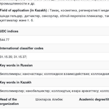
промышленности и др.
Field of application (in Kazakh) :
Тамақ, косметика, регенеративті мед
ішінде гельдер, датчиктер, сенсорлар, stimuli-responsive пленкалар, т
қаптамалар және т. б.
UDC indices
544.77
International classifier codes
31.15.35; 31.15.37;
Key words in Russian
биополимеры; наночастицы; коллоидное взаимодействие; коллоидная
Key words in Kazakh
биополимерлер; нанобөлшектер; коллоидтық өзара әрекеттесу; колл
Head of the
Шокпаров Алибек
Academic degree/tit
organization