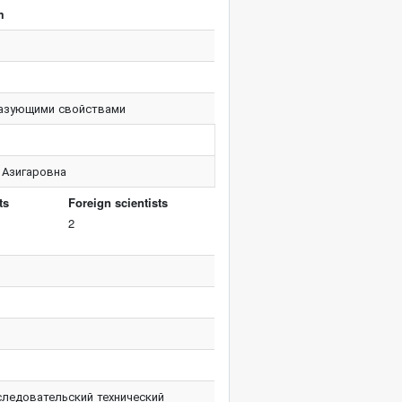
m
разующими свойствами
 Азигаровна
ts
Foreign scientists
2
ледовательский технический