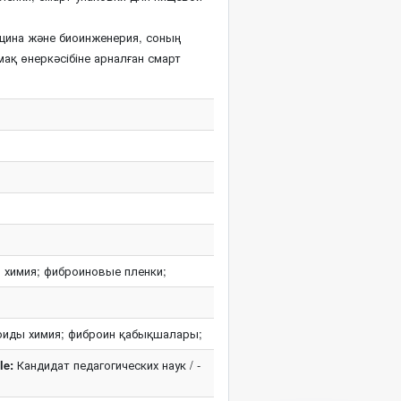
ицина және биоинженерия, соның
амақ өнеркәсібіне арналған смарт
 химия; фиброиновые пленки;
оиды химия; фиброин қабықшалары;
le:
Кандидат педагогических наук / -