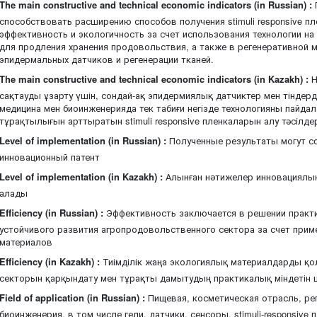
The main constructive and technical economic indicators (in Russian) :
способствовать расширению способов получения stimuli responsive 
эффективность и экологичность за счет использования технологии н
для продления хранения продовольствия, а также в регенеративной 
эпидермальных датчиков и регенерации тканей.
The main constructive and technical economic indicators (in Kazakh) :
Н
сақтауды ұзарту үшін, сондай-ақ эпидермиялық датчиктер мен тіндерд
медицина мен биоинженерияда тек табиғи негізде технологияны пайдал
тұрақтылығын арттыратын stimuli responsive пленкаларын алу тәсілдер
Level of implementation (in Russian) :
Полученные результаты могут со
инновационный патент
Level of implementation (in Kazakh) :
Алынған нәтижелер инновациялық 
алады
Efficiency (in Russian) :
Эффективность заключается в решении практи
устойчивого развития агропродовольственного сектора за счет прим
материалов
Efficiency (in Kazakh) :
Тиімділік жаңа экологиялық материалдарды қо
секторын қарқындату мен тұрақты дамытудың практикалық міндетін
Field of application (in Russian) :
Пищевая, косметическая отрасль, ре
биоинженерия, в том числе гели, датчики, сенсоры, stimuli-responsive