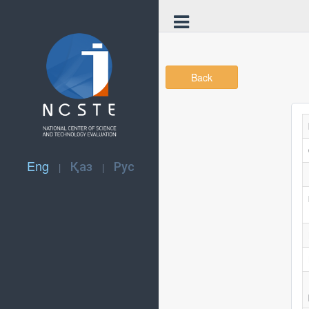
Back
Eng
Қаз
Рус
|
|