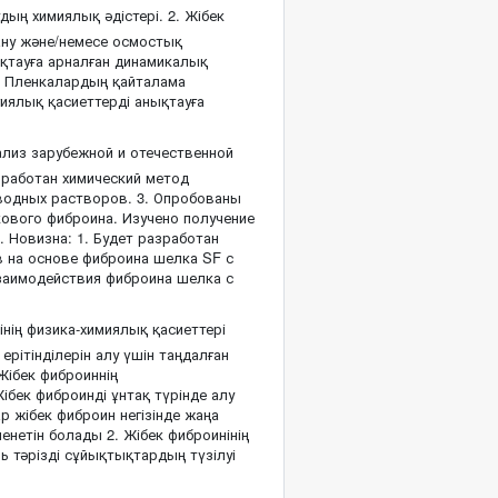
дың химиялық әдістері. 2. Жібек
лану және/немесе осмостық
ықтауға арналған динамикалық
5. Пленкалардың қайталама
иялық қасиеттерді анықтауға
ализ зарубежной и отечественной
зработан химический метод
водных растворов. 3. Опробованы
ового фиброина. Изучено получение
 Новизна: 1. Будет разработан
 на основе фиброина шелка SF с
взаимодействия фиброина шелка с
інің физика-химиялық қасиеттері
ерітінділерін алу үшін таңдалған
Жібек фиброиннің
Жібек фиброинді ұнтақ түрінде алу
р жібек фиброин негізінде жаңа
нетін болады 2. Жібек фиброинінің
ь тәрізді сұйықтықтардың түзілуі