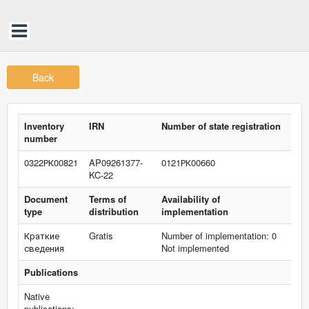
Back
Inventory
IRN
Number of state registration
number
0322РК00821
AP09261377-
0121РК00660
KC-22
Document
Terms of
Availability of
type
distribution
implementation
Краткие
Gratis
Number of implementation: 0
сведения
Not implemented
Publications
Native
publications: