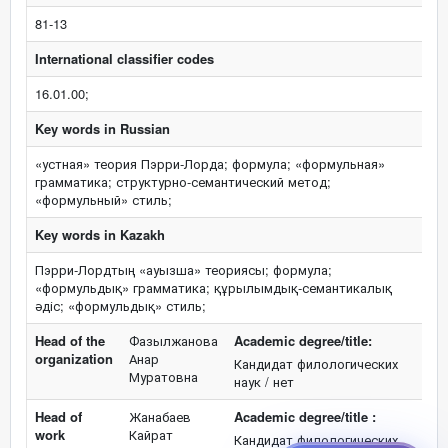
81-13
International classifier codes
16.01.00;
Key words in Russian
«устная» теория Пэрри-Лорда; формула; «формульная»
грамматика; структурно-семантический метод;
«формульный» стиль;
Key words in Kazakh
Пэрри-Лордтың «ауызша» теориясы; формула;
«формульдық» грамматика; құрылымдық-семантикалық
әдіс; «формульдық» стиль;
Head of the
Фазылжанова
Academic degree/title:
organization
Анар
Кандидат филологических
Муратовна
наук / нет
Head of
Жанабаев
Academic degree/title :
work
Кайрат
Кандидат филологических