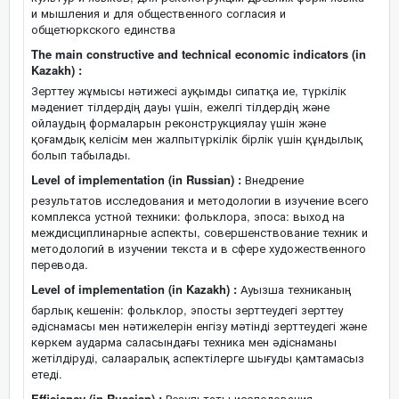
и мышления и для общественного согласия и
общетюркского единства
The main constructive and technical economic indicators (in
Kazakh) :
Зерттеу жұмысы нәтижесі ауқымды сипатқа ие, түркілік
мәдениет тілдердің дауы үшін, ежелгі тілдердің және
ойлаудың формаларын реконструкциялау үшін және
қоғамдық келісім мен жалпытүркілік бірлік үшін құндылық
болып табылады.
Level of implementation (in Russian) :
Внедрение
результатов исследования и методологии в изучение всего
комплекса устной техники: фольклора, эпоса: выход на
междисциплинарные аспекты, совершенствование техник и
методологий в изучении текста и в сфере художественного
перевода.
Level of implementation (in Kazakh) :
Ауызша техниканың
барлық кешенін: фольклор, эпосты зерттеудегі зерттеу
әдіснамасы мен нәтижелерін енгізу мәтінді зерттеудегі және
көркем аударма саласындағы техника мен әдіснаманы
жетілдіруді, салааралық аспектілерге шығуды қамтамасыз
етеді.
Efficiency (in Russian) :
Результаты исследования,