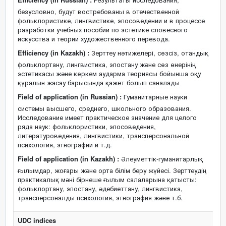
безусловно, будут востребованы в отечественной
фольклористике, лингвистике, эпосоведении и в процессе
разработки учебных пособий по эстетике словесного
искусства и теории художественного перевода.
Efficiency (in Kazakh) :
Зерттеу нәтижелері, сөзсіз, отандық
фольклортану, лингвистика, эпостану және сөз өнерінің
эстетикасы және көркем аударма теориясы бойынша оқу
құралын жасау барысында қажет болып саналады
Field of application (in Russian) :
Гуманитарные науки
системы высшего, среднего, школьного образования.
Исследование имеет практическое значение для целого
ряда наук: фольклористики, эпосоведения,
литературоведения, лингвистики, трансперсональной
психология, этнографии и т.д.
Field of application (in Kazakh) :
Әлеуметтік-гуманитарлық
ғылымдар, жоғары және орта білім беру жүйесі. Зерттеудің
практикалық мәні бірнеше ғылым салаларына қатысты:
фольклортану, эпостану, әдебиеттану, лингвистика,
трансперсоналды психология, этнография және т.б.
UDC indices