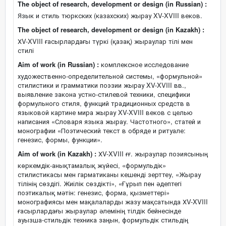
The object of research, development or design (in Russian) :
Язык и стиль тюркских (казахских) жырау XV-XVIII веков.
The object of research, development or design (in Kazakh) :
ХV-XVIII ғасырлардағы түркі (қазақ) жыраулар тілі мен
стилі
Aim of work (in Russian) :
комплексное исследование
художественно-определительной системы, «формульной»
стилистики и грамматики поэзии жырау XV-XVIII вв.,
выявление закона устно-стилевой техники, специфики
формульного стиля, функций традиционных средств в
языковой картине мира жырау XV-XVIII веков с целью
написания «Словаря языка жырау. Частотного», статей и
монографии «Поэтический текст в обряде и ритуале:
генезис, формы, функции».
Aim of work (in Kazakh) :
ХV-XVIII ғғ. жыраулар поэиясының
көркемдік-анықтамалық жүйесі, «формульдік»
стилистикасы мен гарматиканы кешенді зерттеу, «Жырау
тілінің сөздігі. Жиілік сөздікті», «Ғұрып пен әдептегі
поэтикалық мәтін: генезис, форма, қызметтері»
монографиясы мен мақалаларды жазу мақсатында ХV-XVIII
ғасырлардағы жыраулар әлемінің тілдік бейнесінде
ауызша-стильдік техника заңын, формульдік стильдің