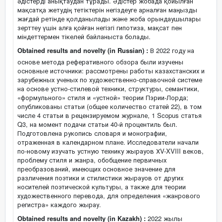
әдістерді анықтаудан тұрады. Әдістер жобада қойылған
мақсатқа жетудің тетіктерін негіздеуге арналған маңызды
жағдай ретінде қолданылады және жоба орындаушылары
зерттеу үшін алға қойған негізгі гипотиза, мақсат пен
міндеттермен тікелей байланыста болады.
Obtained results and novelty (in Russian) :
В 2022 году на
основе метода реферативного обзора были изучены
основные источники: рассмотрены работы казахстанских и
зарубежных ученых по художественно-справочной системе
на основе устно-стилевой техники, структуры, семантики,
«формульного» стиля и «устной» теории Пэрии-Лорда;
опубликованы статьи (общее количество статей 22), в том
числе 4 статьи в рецензируемом журнале, 1 Scopus статья
Q3, на момент подачи статьи 40-й процентиль был.
Подготовлена рукопись словаря и монографии,
отраженная в календарном плане. Исследователи начали
по-новому изучать устную технику жырауов ХV-XVIII веков,
проблему стиля и жанра, обобщение первичных
преобразований, имеющих основное значение для
различения поэтики и стилистики жырауов от других
носителей поэтической культуры, а также для теории
художественного перевода, для определения «жанрового
регистра» каждого жырау.
Obtained results and novelty (in Kazakh) :
2022 жылы