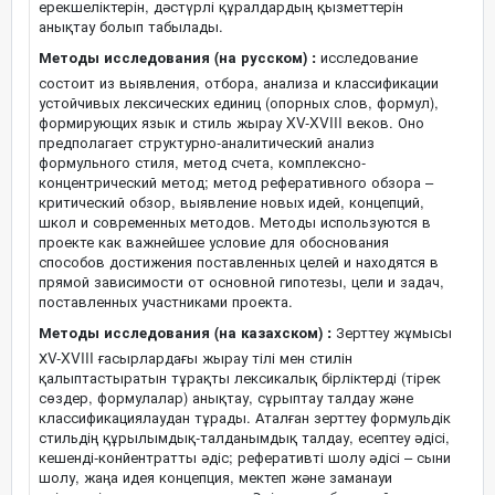
ерекшеліктерін, дәстүрлі құралдардың қызметтерін
анықтау болып табылады.
Методы исследования (на русском) :
исследование
состоит из выявления, отбора, анализа и классификации
устойчивых лексических единиц (опорных слов, формул),
формирующих язык и стиль жырау XV-XVIII веков. Оно
предполагает структурно-аналитический анализ
формульного стиля, метод счета, комплексно-
концентрический метод; метод реферативного обзора –
критический обзор, выявление новых идей, концепций,
школ и современных методов. Методы используются в
проекте как важнейшее условие для обоснования
способов достижения поставленных целей и находятся в
прямой зависимости от основной гипотезы, цели и задач,
поставленных участниками проекта.
Методы исследования (на казахском) :
Зерттеу жұмысы
ХV-XVIII ғасырлардағы жырау тілі мен стилін
қалыптастыратын тұрақты лексикалық бірліктерді (тірек
сөздер, формулалар) анықтау, сұрыптау талдау және
классификациялаудан тұрады. Аталған зерттеу формульдік
стильдің құрылымдық-талданымдық талдау, есептеу әдісі,
кешенді-конйентратты әдіс; реферативті шолу әдісі – сыни
шолу, жаңа идея концепция, мектеп және заманауи