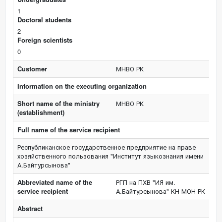
1
Doctoral students
2
Foreign scientists
0
Customer
МНВО РК
Information on the executing organization
Short name of the ministry
МНВО РК
(establishment)
Full name of the service recipient
Республиканское государственное предприятие на праве
хозяйственного пользования "Институт языкознания имени
А.Байтурсынова"
Abbreviated name of the
РГП на ПХВ "ИЯ им.
service recipient
А.Байтурсынова" КН МОН РК
Abstract