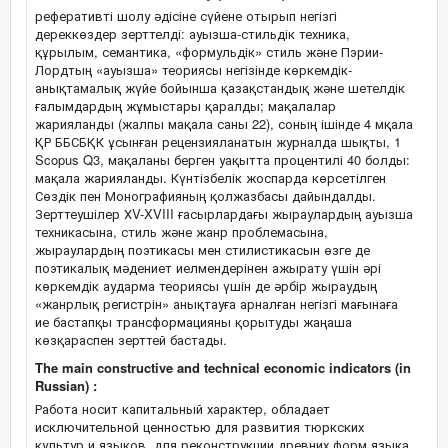
реферативті шолу әдісіне сүйене отырып негізгі
дереккөздер зерттелді: ауызша-стильдік техника,
құрылым, семантика, «формульдік» стиль және Пэрии-
Лордтың «ауызша» теориясы негізінде көркемдік-
анықтамалық жүйе бойынша қазақстандық және шетелдік
ғалымдардың жұмыстары қаралды; мақалалар
жарияланды (жалпы мақала саны 22), соның ішінде 4 мқала
ҚР ББСБҚК ұсынған рецензияланатын журналда шықты, 1
Scopus Q3, мақаланы берген уақытта процентилі 40 болды:
мақала жарияланды. Күнтізбелік жоспарда көрсетілген
Сөздік пен Монографияның қолжазбасы дайындалды.
Зерттеушілер ХV-XVIII ғасырлардағы жыраулардың ауызша
техникасына, стиль және жанр проблемасына,
жыраулардың поэтикасы мен стилистикасын өзге де
поэтикалық мәдениет иелмендерінен ажырату үшін әрі
көркемдік аударма теориясы үшін де әрбір жыраудың
«жанрлық регистрін» анықтауға арналған негізгі мағынаға
ие бастапқы трансформацияны қорытуды жаңаша
көзқараспен зерттей бастады.
The main constructive and technical economic indicators (in
Russian) :
Работа носит капитальный характер, обладает
исключительной ценностью для развития тюркских
культур и языков, для реконструкции древних форм языка