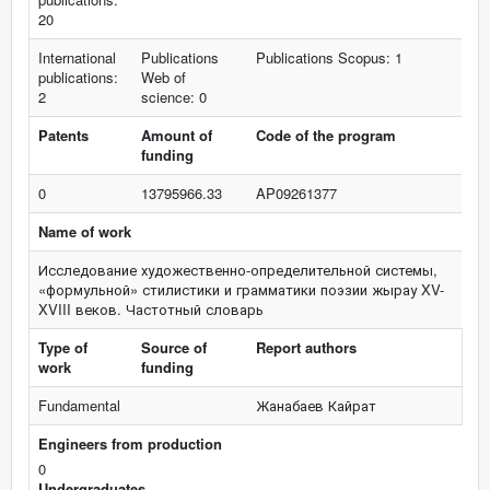
20
International
Publications
Publications Scopus: 1
publications:
Web of
2
science: 0
Patents
Amount of
Code of the program
funding
0
13795966.33
AP09261377
Name of work
Исследование художественно-определительной системы,
«формульной» стилистики и грамматики поэзии жырау XV-
XVIII веков. Частотный словарь
Type of
Source of
Report authors
work
funding
Fundamental
Жанабаев Кайрат
Engineers from production
0
Undergraduates