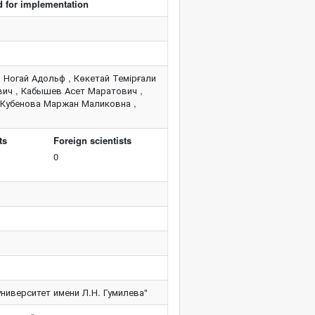
d for implementation
Ногай Адольф , Көкетай Темірғали
вич , Кабышев Асет Маратович ,
 Кубенова Маржан Маликовна ,
ts
Foreign scientists
0
ниверситет имени Л.Н. Гумилева"