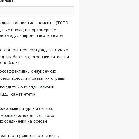
умилева"
дные топливные элементы (ТОТЭ);
одные блоки; наноразмерные
снове модифицированных железом
е жоғары температурадағы жұмыс
родтық блоктар; стронций титанаты
ен кобальт
окоэффективных наукоемких
 безопасности и развития страны
сіздікті және елдің дамуын
лымды қажет ететін
окотемпературный синтез;
змерных волокон; квантово-
х соединений на основе
зі тарату синтезі; реактивтік