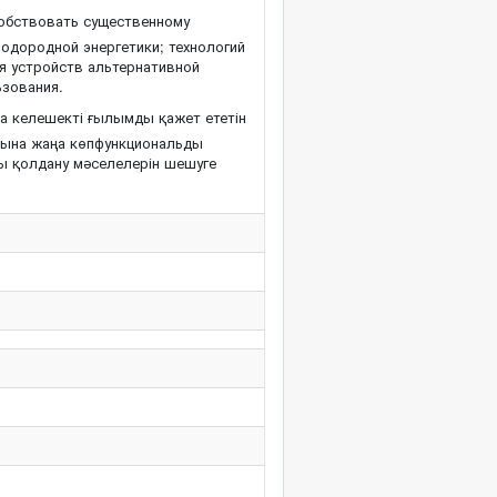
собствовать существенному
водородной энергетики; технологий
я устройств альтернативной
ьзования.
а келешекті ғылымды қажет ететін
арына жаңа көпфункциональды
ы қолдану мәселелерін шешуге