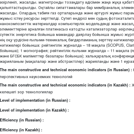
әзірленіп, жасалды. магнетронды тозаңдату әдісімен жаңа жұқа қаба
қалыптастырылды. Оңтайлы сипаттамалары бар мембраналық элементт
жасалды. Олардың табиғи газ орталарында және әртүрлі жұмыс пара
жұмыс істеу ресурсы зерттелді. Сутегі өндірісі мен судың фотокатал
нанокомпозиттік материалдар компьютерлік модельденді және жасал
элементтеріне арналған платинасыз катодты катализаторлар әзірлен
сутектік энергетика бойынша мамандар даярлау бойынша жұмыс жүргіз
нің оқу үрдісіне ғылыми-техникалық бағдарламаның зерттеу нәтижеле
нәтижелері бойынша: рейтингілік журналда – 18 мақала (SCOPUS, Clari
бойынша); 1 могнография; рейтингілік ғылыми журналда – 11 мақала (
және БҒСБК мәліметтер базалары бойынша); халықаралық конференци
жарияланым (мақалалар және абстрактілер) жарияланды және 1 еура
The main constructive and technical economic indicators (in Russian) :
перспективных наукоемких технологий
The main constructive and technical economic indicators (in Kazakh) :
Ж
келешегі зор технологиялар
Level of implementation (in Russian) :
Level of implementation (in Kazakh) :
Efficiency (in Russian) :
Efficiency (in Kazakh) :