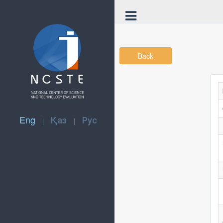
Back
Eng
Қаз
Рус
|
|