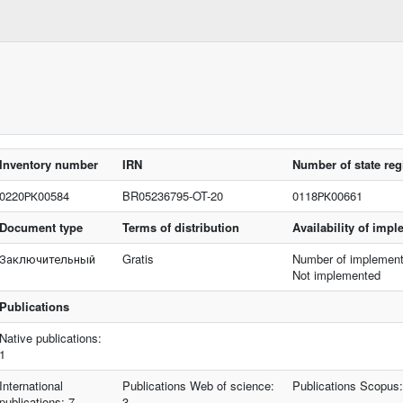
Inventory number
IRN
Number of state reg
0220РК00584
BR05236795-OT-20
0118РК00661
Document type
Terms of distribution
Availability of imp
Заключительный
Gratis
Number of implement
Not implemented
Publications
Native publications:
1
International
Publications Web of science:
Publications Scopus:
publications: 7
3