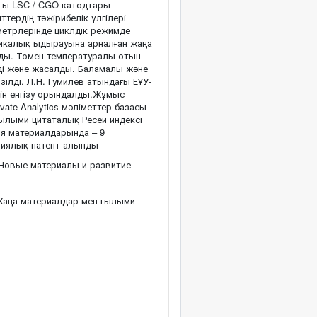
тты LSC / CGO катодтары
ердің тәжірибелік үлгілері
метрлерінде циклдік режимде
итикалық ыдырауына арналған жаңа
ды. Төмен температуралы отын
ді және жасалды. Баламалы және
ілді. Л.Н. Гумилев атындағы ЕҰУ-
рін енгізу орындалды.Жұмыс
vate Analytics мәліметтер базасы
ғылыми цитаталық Ресей индексі
я материалдарында – 9
зиялық патент алынды
Новые материалы и развитие
аңа материалдар мен ғылыми