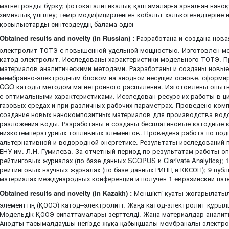
магнетронды бүрку; фотокаталитикалық қаптамаларға арналған нан
химиялық үлгілеу; темір модифицирленген кобальт халькогенидтеріне н
қосылыстарды синтездеудің балама әдісі
Obtained results and novelty (in Russian) :
Разработана и создана нова
электролит ТОТЭ с повышенной удельной мощностью. Изготовлен м
катод-электролит. Исследованы характеристики модельного ТОТЭ. П
материалов аналитическими методами. Разработаны и созданы новы
мембранно-электродным блоком на анодной несущей основе. сформи
CGO катоды методом магнетронного распыления. Изготовлены опыт
с оптимальными характеристиками. Исследован ресурс их работы в ц
газовых средах и при различных рабочих параметрах. Проведено ко
создание новых нанокомпозитных материалов для производства вод
разложения воды. Разработаны и созданы бесплатиновые катодные 
низкотемпературных топливных элементов. Проведена работа по под
альтернативной и водородной энергетике. Результаты исследований 
ЕНУ им. Л.Н. Гумилева. За отчетный период по результатам работы оп
рейтинговых журналах (по базе данных SCOPUS и Clarivate Analytics); 
рейтинговых научных журналах (по базе данных РИНЦ и ККСОН); 9 публи
материалах международных конференций и получен 1 евразийский пат
Obtained results and novelty (in Kazakh) :
Меншікті қуаты жоғарылатыл
элементтің (ҚООЭ) катод–электролиті. Жаңа катод-электролит құры
Модельдік ҚООЭ сипаттамалары зерттелді. Жаңа материалдар аналит
Анодты тасымалдаушы негізде жұқа қабықшалы мембраналы-электро