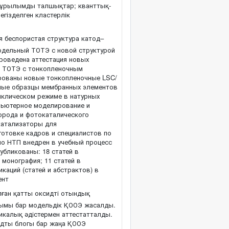
оқұрылымды талшықтар; кванттық-
егізделген кластерлік
я беспористая структура катод–
одельный ТОТЭ с новой структурой
роведена аттестация новых
е ТОТЭ с тонкопленочным
рованы новые тонкопленочные LSC/
ные образцы мембранных элементов
иклическом режиме в натурных
мпьютерное моделирование и
орода и фотокаталического
катализаторы для
готовке кадров и специалистов по
по НТП внедрен в учебный процесс
убликованы: 18 статей в
1 монография; 11 статей в
каций (статей и абстрактов) в
ент
ған қатты оксидті отындық
лымы бар модельдік ҚООЭ жасалды.
икалық әдістермен аттестатталды.
дты блогы бар жаңа ҚООЭ