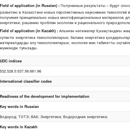
Field of application (in Russian) :
Полученные результаты – будут спо
развитию в Казахстане новых перспективных наукоемких технологий 
получения принципиально новых многофункциональных материалов дл
энергетики; решению проблем экологии и рационального природопол
Field of application (in Kazakh) :
Алынған нәтижелер Қазақтандағы жаң
сутектік энергетика технологияларын; балама энергетика қондарғыл
материалдарды алу технологияларын; экология мен табиғатты оңтайл
мүмкінідік туғызады.
UDC indices
532.528.5:537.56:661.96
International classifier codes
Readiness of the development for implementation
Key words in Russian
Водород; ТОТЭ; ВАХ; Энергетика; Водородная энергетика;
Key words in Kazakh