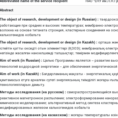
Abbreviated name of the service recipient
НАО "ЕНУ им.Л.Н.Г
Abstract
The object of research, development or design (in Russian) :
твердоокси
работающие при средних и высоких температурах; мембранно-электр
волокна на основе титаната стронция, кластерные соединения на о
халькогенидов кобальта
The object of research, development or design (in Kazakh) :
орташа жән
істейтін қатты оксидті отын элементтері (ҚООЭ); мембраналық-элект
негізінде жасалған наноөлшемді талшықтар; темірмен модифицирленг
Aim of work (in Russian) :
Целью Программы является – развитие выс
технологий водородной энергетики – для обеспечения энергетической
Aim of work (in Kazakh) :
Бағдарламаның мақсаты - энергетикалық қауіп
қамтамасыз етуге арналған сутегі энергиясының тиімділігі жоғары ғы
технологиялларын дамыту.
Методы исследования (на русском) :
самораспространяющийся выс
реактивное магнетронное распыление; электроформирование нанора
химическое моделирование; альтернативный метод синтеза кластерны
модифицированных железом халькогенидов кобальта
Методы исследования (на казахском) :
жоғары температуралы өзін-ө