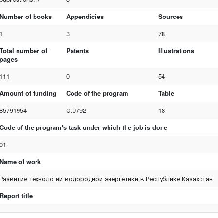
Number of books
Appendicies
Sources
1
3
78
Total number of
Patents
Illustrations
pages
111
0
54
Amount of funding
Code of the program
Table
85791954
О.0792
18
Code of the program's task under which the job is done
01
Name of work
Развитие технологии водородной энергетики в Республике Казахстан
Report title