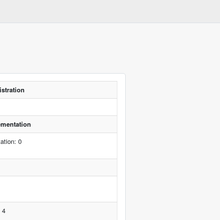
istration
lementation
ation: 0
 4