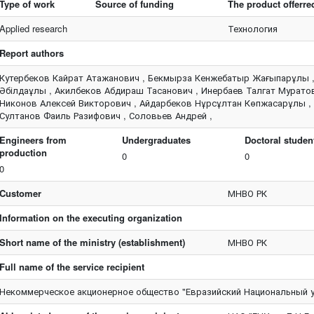
Type of work
Source of funding
The product offerre
Applied research
Технология
Report authors
Кутербеков Кайрат Атажанович , Бекмырза Кенжебатыр Жағыпарұлы , 
Әбілдаұлы , Акилбеков Абдираш Тасанович , Инербаев Талгат Мурато
Никонов Алексей Викторович , Айдарбеков Нұрсұлтан Көпжасарұлы ,
Султанов Фаиль Разифович , Соловьев Андрей ,
Engineers from
Undergraduates
Doctoral studen
production
0
0
0
Customer
МНВО РК
Information on the executing organization
Short name of the ministry (establishment)
МНВО РК
Full name of the service recipient
Некоммерческое акционерное общество "Евразийский Национальный у