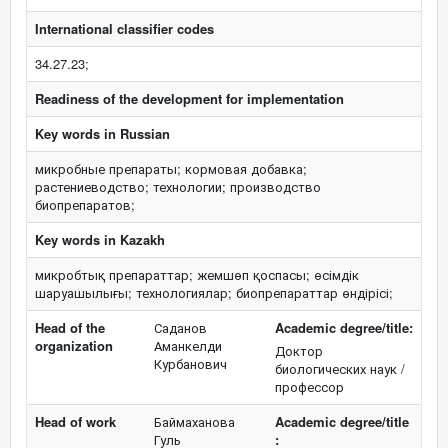
International classifier codes
34.27.23;
Readiness of the development for implementation
Key words in Russian
микробные препараты; кормовая добавка;
растениеводство; технологии; производство
биопрепаратов;
Key words in Kazakh
микробтық препараттар; жемшөп қоспасы; өсімдік
шаруашылығы; технологиялар; биопрепараттар өндірісі;
Head of the
Саданов
Academic degree/title:
organization
Аманкелди
Доктор
Курбанович
биологических наук /
профессор
Head of work
Баймаханова
Academic degree/title
Гуль
: