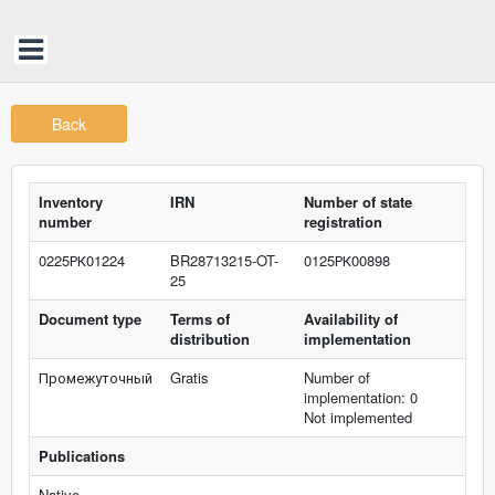
Back
Inventory
IRN
Number of state
number
registration
0225РК01224
BR28713215-OT-
0125РК00898
25
Document type
Terms of
Availability of
distribution
implementation
Промежуточный
Gratis
Number of
implementation: 0
Not implemented
Publications
Native