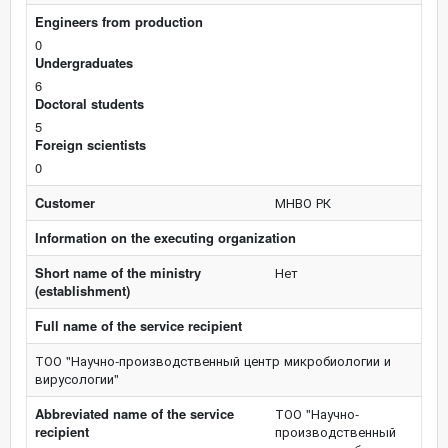
Engineers from production
0
Undergraduates
6
Doctoral students
5
Foreign scientists
0
Customer
МНВО РК
Information on the executing organization
Short name of the ministry
Нет
(establishment)
Full name of the service recipient
ТОО "Научно-производственный центр микробиологии и
вирусологии"
Abbreviated name of the service
ТОО "Научно-
recipient
производственный