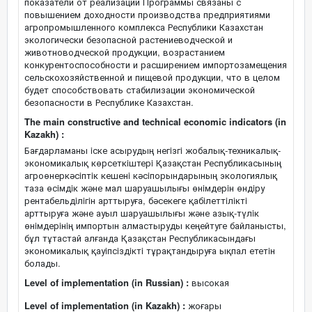
показатели от реализации Программы связаны с
повышением доходности производства предприятиями
агропромышленного комплекса Республики Казахстан
экологически безопасной растениеводческой и
животноводческой продукции, возрастанием
конкурентоспособности и расширением импортозамещения
сельскохозяйственной и пищевой продукции, что в целом
будет способствовать стабилизации экономической
безопасности в Республике Казахстан.
The main constructive and technical economic indicators (in
Kazakh) :
Бағдарламаны iске асырудың негiзгi жобалық-техникалық-
экономикалық көрсеткiштерi Қазақстан Республикасының
агроөнеркәсiптiк кешенi кәсiпорындарының экологиялық
таза өсiмдiк және мал шаруашылығы өнiмдерiн өндiру
рентабельдiлiгiн арттыруға, бәсекеге қабiлеттiлiктi
арттыруға және ауыл шаруашылығы және азық-түлiк
өнiмдерiнiң импортын алмастыруды кеңейтуге байланысты,
бұл тұтастай алғанда Қазақстан Республикасындағы
экономикалық қауiпсiздiктi тұрақтандыруға ықпал ететiн
болады.
Level of implementation (in Russian) :
высокая
Level of implementation (in Kazakh) :
жоғары