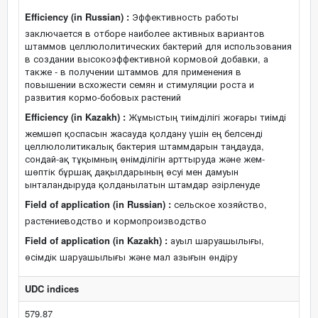
Efficiency (in Russian) :
Эффективность работы
заключается в отборе наиболее активных вариантов
штаммов целлюлолитических бактерий для использования
в создании высокоэффективной кормовой добавки, а
также - в получении штаммов для применения в
повышении всхожести семян и стимуляции роста и
развития кормо-бобовых растений
Efficiency (in Kazakh) :
Жұмыстың тиімділігі жоғары тиімді
жемшөп қоспасын жасауда қолдану үшін ең белсенді
целлюлолитикалық бактерия штаммдарын таңдауда,
сондай-ақ тұқымның өнімділігін арттыруда және жем-
шөптік бұршақ дақылдарының өсуі мен дамуын
ынталандыруда қолданылатын штамдар әзірленуде
Field of application (in Russian) :
сельское хозяйство,
растениеводство и кормопроизводство
Field of application (in Kazakh) :
ауыл шаруашылығы,
өсімдік шаруашылығы және мал азығын өндіру
UDC indices
579.87