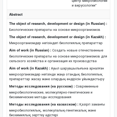
центр микробиологии
и вирусологии"
Abstract
The object of research, development or design (in Russian) :
Биологические препараты на основе микроорганизмов
The object of research, development or design (in Kazakh) :
Микроорганизмдер негізіндегі биологиялық препараттар
Aim of work (in Russian) :
Создать новые отечественные
биологические препараты на основе микроорганизмов для
сельского хозяйства и организация их производства
Aim of work (in Kazakh) :
Ауыл шаруашылығына арналған
микроорганизмдер негізінде жаңа отандық биологиялық
препараттар жасау және олардың өндірісін ұйымдастыру
Методы исследования (на русском) :
Современные
микробиологические, молекулярно-генетические и
биохимические методы исследования
Методы исследования (на казахском) :
Қазіргі заманғы
микробиологиялық, молекулалық-генетикалық және
биохимиялық зерттеу әдістері