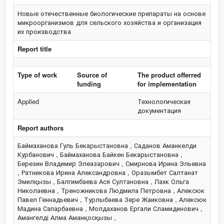
Новые отечественные биологические препараты на основе
микроорганизмов для сельского хозяйства и организация
их производства
Report title
Type of work
Source of
The product offerred
funding
for implementation
Applied
Технологическая
документация
Report authors
Баймаханова Гуль Бекарыстановна , Саданов Аманкелди
Курбанович , Баймаханова Байкен Бекарыстановна ,
Березин Владимир Элеазарович , Смирнова Ирина Эльевна
, Ратникова Ирина Александровна , Оразымбет Салтанат
Эмилқызы , Балгимбаева Ася Султановна , Лахк Ольга
Николаевна , Треножникова Людмила Петровна , Алексюк
Павел Геннадьевич , Турлыбаева Зере Жаиковна , Алексюк
Мадина Сапарбаевна , Молдаханов Ергали Сламидинович ,
Амангелді Алма Аманқосқызы ,