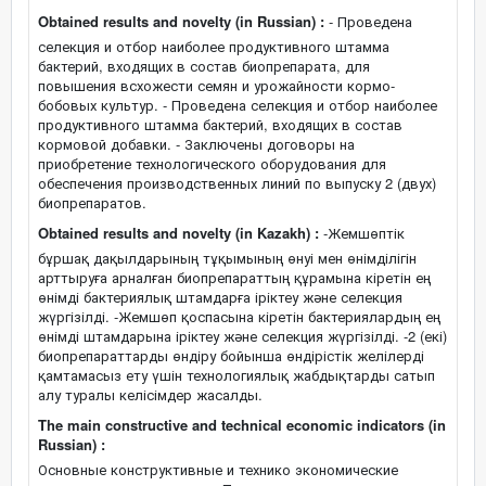
Obtained results and novelty (in Russian) :
- Проведена
селекция и отбор наиболее продуктивного штамма
бактерий, входящих в состав биопрепарата, для
повышения всхожести семян и урожайности кормо-
бобовых культур. - Проведена селекция и отбор наиболее
продуктивного штамма бактерий, входящих в состав
кормовой добавки. - Заключены договоры на
приобретение технологического оборудования для
обеспечения производственных линий по выпуску 2 (двух)
биопрепаратов.
Obtained results and novelty (in Kazakh) :
-Жемшөптік
бұршақ дақылдарының тұқымының өнуі мен өнімділігін
арттыруға арналған биопрепараттың құрамына кіретін ең
өнімді бактериялық штамдарға іріктеу және селекция
жүргізілді. -Жемшөп қоспасына кіретін бактериялардың ең
өнімді штамдарына іріктеу және селекция жүргізілді. -2 (екі)
биопрепараттарды өндіру бойынша өндірістік желілерді
қамтамасыз ету үшін технологиялық жабдықтарды сатып
алу туралы келісімдер жасалды.
The main constructive and technical economic indicators (in
Russian) :
Основные конструктивные и технико экономические