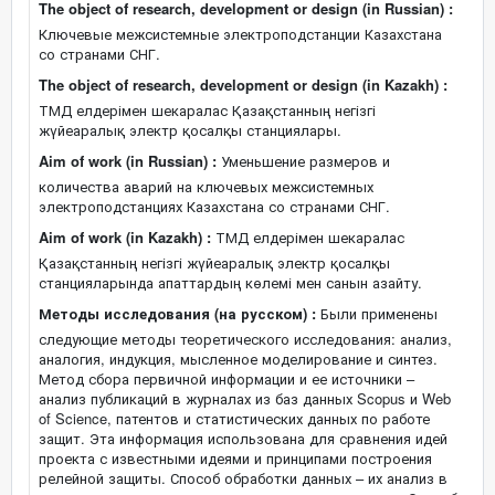
The object of research, development or design (in Russian) :
Ключевые межсистемные электроподстанции Казахстана
со странами СНГ.
The object of research, development or design (in Kazakh) :
ТМД елдерімен шекаралас Қазақстанның негізгі
жүйеаралық электр қосалқы станциялары.
Aim of work (in Russian) :
Уменьшение размеров и
количества аварий на ключевых межсистемных
электроподстанциях Казахстана со странами СНГ.
Aim of work (in Kazakh) :
ТМД елдерімен шекаралас
Қазақстанның негізгі жүйеаралық электр қосалқы
станцияларында апаттардың көлемі мен санын азайту.
Методы исследования (на русском) :
Были применены
следующие методы теоретического исследования: анализ,
аналогия, индукция, мысленное моделирование и синтез.
Метод сбора первичной информации и ее источники –
анализ публикаций в журналах из баз данных Scopus и Web
of Science, патентов и статистических данных по работе
защит. Эта информация использована для сравнения идей
проекта с известными идеями и принципами построения
релейной защиты. Способ обработки данных – их анализ в