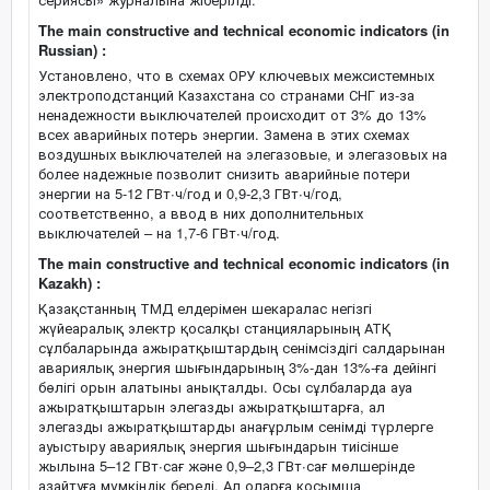
The main constructive and technical economic indicators (in
Russian) :
Установлено, что в схемах ОРУ ключевых межсистемных
электроподстанций Казахстана со странами СНГ из-за
ненадежности выключателей происходит от 3% до 13%
всех аварийных потерь энергии. Замена в этих схемах
воздушных выключателей на элегазовые, и элегазовых на
более надежные позволит снизить аварийные потери
энергии на 5-12 ГВт∙ч/год и 0,9-2,3 ГВт∙ч/год,
соответственно, а ввод в них дополнительных
выключателей – на 1,7-6 ГВт∙ч/год.
The main constructive and technical economic indicators (in
Kazakh) :
Қазақстанның ТМД елдерімен шекаралас негізгі
жүйеаралық электр қосалқы станцияларының АТҚ
сұлбаларында ажыратқыштардың сенімсіздігі салдарынан
авариялық энергия шығындарының 3%-дан 13%-ға дейінгі
бөлігі орын алатыны анықталды. Осы сұлбаларда ауа
ажыратқыштарын элегазды ажыратқыштарға, ал
элегазды ажыратқыштарды анағұрлым сенімді түрлерге
ауыстыру авариялық энергия шығындарын тиісінше
жылына 5–12 ГВт∙сағ және 0,9–2,3 ГВт∙сағ мөлшерінде
азайтуға мүмкіндік береді. Ал оларға қосымша