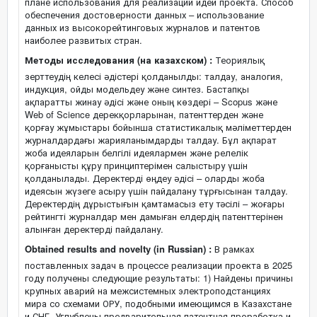
плане использования для реализации идеи проекта. Способ
обеспечения достоверности данных – использование
данных из высокорейтинговых журналов и патентов
наиболее развитых стран.
Методы исследования (на казахском) :
Теориялық
зерттеудің келесі әдістері қолданылды: талдау, аналогия,
индукция, ойды модельдеу және синтез. Бастапқы
ақпаратты жинау әдісі және оның көздері – Scopus және
Web of Science дерекқорларынан, патенттерден және
қорғау жұмыстары бойынша статистикалық мәліметтерден
журналдардағы жарияланымдарды талдау. Бұл ақпарат
жоба идеяларын белгілі идеялармен және релелік
қорғанысты құру принциптерімен салыстыру үшін
қолданылады. Деректерді өңдеу әдісі – оларды жоба
идеясын жүзеге асыру үшін пайдалану тұрғысынан талдау.
Деректердің дұрыстығын қамтамасыз ету тәсілі – жоғары
рейтингті журналдар мен дамыған елдердің патенттерінен
алынған деректерді пайдалану.
Obtained results and novelty (in Russian) :
В рамках
поставленных задач в процессе реализации проекта в 2025
году получены следующие результаты: 1) Найдены причины
крупных аварий на межсистемных электроподстанциях
мира со схемами ОРУ, подобными имеющимся в Казахстане
и СНГ. Углублены предварительная патентная проработка и