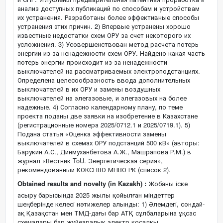
анализ доступных публикаций по способам и устройствам
их устранения. Разработаны более эффективные способы
устранения этих причин. 2) Впервые устранены хорошо
известные недостатки схем ОРУ за счет некоторого их
усложнения. 3) Усовершенствован метод расчета потерь
энергии из-за ненадежности схем ОРУ. Найдено какая часть
потерь энергии происходит из-за ненадежности
выключателей на рассматриваемых электроподстанциях.
Определена целесообразность ввода дополнительных
выключателей в их ОРУ и замены воздушных
выключателей на элегазовые, и элегазовых на более
надежные. 4) Согласно календарному плану, по теме
проекта поданы две заявки на изобретение в Казахстане
(регистрационные номера 2025/0712.1 и 2025/0719.1). 5)
Подана статья «Оценка эффективности замены
выключателей в схемах ОРУ подстанций 500 кВ» (авторы:
Барукин А.С., Динмуханбетова А.Ж., Машрапова Р.М.) в
журнал «Вестник ToU. Энергетическая серия»,
рекомендованный КОКСНВО МНВО РК (список 2).
Obtained results and novelty (in Kazakh) :
Жобаны іске
асыру барысында 2025 жылы қойылған міндеттер
шеңберінде келесі нәтижелер алынды: 1) Әлемдегі, сондай-
ақ Қазақстан мен ТМД-дағы бар АТҚ сұлбаларына ұқсас
схемалары бар жүйеаралық электр қосалқы