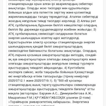
станцияларында орын алған ірі авариялардың себептері
анықталды. Оларды жою тәсілдері мен құрылғылары
бойынша алдын ала патенттік зерттеу және қолжетімді
жарияланымдарды талдау тереңдетілді. Аталған себептерді
жоюдың неғұрлым тиімді тәсілдері әзірленді. 2) Алғаш рет
АТҚ сұлбаларының бұрыннан белгілі кемшіліктері олардың
белгілі бір дәрежеде күрделендірілуі есебінен жойылды. 3)
АТҚ сұлбаларының сенімсіздігі салдарынан болатын
энергия шығындарын есептеу әдісі жетілдірілді.
Қарастырылған электр қосалқы станцияларында энергия
шығындарының қандай бөлігі ажыратқыштардың
сенімсіздігіне байланысты болатыны анықталды. Олардың
АТҚ-ларына қосымша ажыратқыштарды енгізудің, сондай-
ақ ауа ажыратқыштарын элегазды ажыратқыштарға және
элегазды ажыратқыштарды анағұрлым сенімді түрлерге
ауыстырудың тиімділігі айқындалды. 4) Күнтізбелік
жоспарға сәйкес, жоба тақырыбы бойынша Қазақстанда
екі өнертабысқа өтінім тапсырылды (тіркеу нөмірлері
2025/0712.1 және 2025/0719.1). 5) "500 кВ қосалқы
станциялардың ашық тарату құрылғылары схемаларында
ажыратқыштарды ауыстырудың тиімділігін бағалау" атты
мақала (авторлары: Барукин А.С., Динмуханбетова А.Ж.,
Машрапова Р.М.) ҚР ҒЖБМ ҒЖБССҚЕК ұсынған (2-тізім)
«Торайғыров университетінің хабаршысы. Энергетика
сериясы» журналына жіберілді.