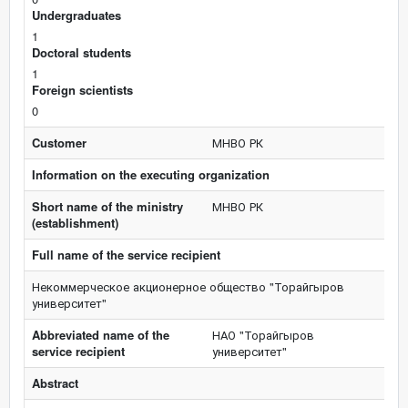
Undergraduates
1
Doctoral students
1
Foreign scientists
0
Customer
МНВО РК
Information on the executing organization
Short name of the ministry
МНВО РК
(establishment)
Full name of the service recipient
Некоммерческое акционерное общество "Торайгыров
университет"
Abbreviated name of the
НАО "Торайгыров
service recipient
университет"
Abstract