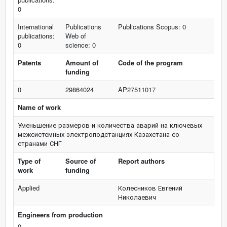
0
International
Publications
Publications Scopus: 0
publications:
Web of
0
science: 0
Patents
Amount of
Code of the program
funding
0
29864024
AP27511017
Name of work
Уменьшение размеров и количества аварий на ключевых
межсистемных электроподстанциях Казахстана со
странами СНГ
Type of
Source of
Report authors
work
funding
Applied
Колесников Евгений
Николаевич
Engineers from production
0