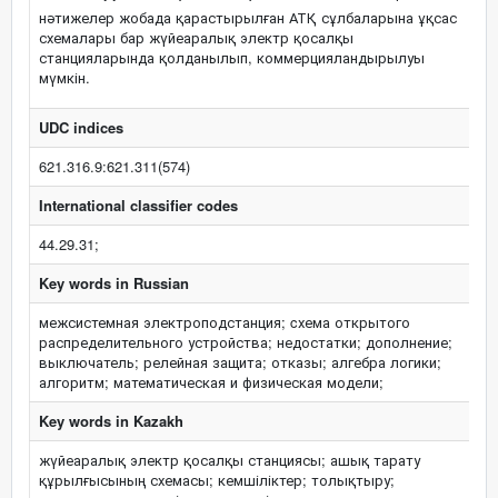
нәтижелер жобада қарастырылған АТҚ сұлбаларына ұқсас
схемалары бар жүйеаралық электр қосалқы
станцияларында қолданылып, коммерцияландырылуы
мүмкін.
UDC indices
621.316.9:621.311(574)
International classifier codes
44.29.31;
Key words in Russian
межсистемная электроподстанция; cхема открытого
распределительного устройства; недостатки; дополнение;
выключатель; релейная защита; отказы; алгебра логики;
алгоритм; математическая и физическая модели;
Key words in Kazakh
жүйеаралық электр қосалқы станциясы; ашық тарату
құрылғысының схемасы; кемшіліктер; толықтыру;