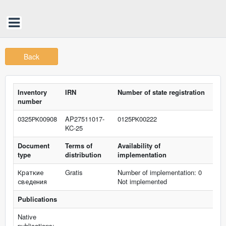
Back
Inventory
IRN
Number of state registration
number
0325РК00908
AP27511017-
0125РК00222
KC-25
Document
Terms of
Availability of
type
distribution
implementation
Краткие
Gratis
Number of implementation: 0
сведения
Not implemented
Publications
Native
publications: