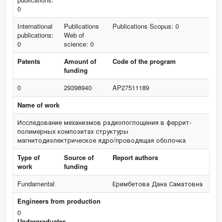
0
International
Publications
Publications Scopus: 0
publications:
Web of
0
science: 0
Patents
Amount of
Code of the program
funding
0
29398940
AP27511189
Name of work
Исследование механизмов радиопоглощения в феррит-
полимерных композитах структуры
магнитодиэлектрическое ядро/проводящая оболочка
Type of
Source of
Report authors
work
funding
Fundamental
Еримбетова Дана Саматовна
Engineers from production
0
Undergraduates