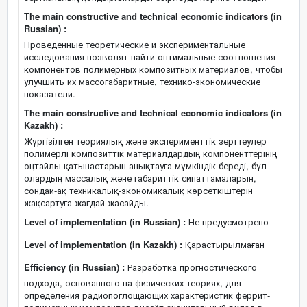
The main constructive and technical economic indicators (in
Russian) :
Проведенные теоретические и экспериментальные
исследования позволят найти оптимальные соотношения
компонентов полимерных композитных материалов, чтобы
улучшить их массогабаритные, технико-экономические
показатели.
The main constructive and technical economic indicators (in
Kazakh) :
Жүргізілген теориялық және эксперименттік зерттеулер
полимерлі композиттік материалдардың компоненттерінің
оңтайлы қатынастарын анықтауға мүмкіндік береді, бұл
олардың массалық және габариттік сипаттамаларын,
сондай-ақ техникалық-экономикалық көрсеткіштерін
жақсартуға жағдай жасайды.
Level of implementation (in Russian) :
Не предусмотрено
Level of implementation (in Kazakh) :
Қарастырылмаған
Efficiency (in Russian) :
Разработка прогностического
подхода, основанного на физических теориях, для
определения радиопоглощающих характеристик феррит-