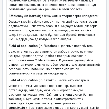
полимерных композитов внесёт значительный вклад в
создание композитных радиопоглотителей, способствуя
появлению уникальных решений в этой области.
Efficiency (in Kazakh) :
Физикалық теорияларға негізделген
болжау тәсілін әзірлеу феррит-полимерлі композиттердің
радиожұтқыш сипаттамаларын анықтауға мүмкіндік беріп,
композитті радиожұтқыш материалдарды жасау ісіне
елеулі үлес қосады және бұл салада бірегей техникалық
шешімдердің пайда болуына жол ашады.
Field of application (in Russian) :
Целевые потребители
результатов проекта являются лаборатории, научные
центры, производства, работа которых связана с
использованием СВЧ-излучения. К данной группе работ
относятся мероприятия по обеспечению электромагнитной
безопасности, повышению электромагнитной
совместимости и защите информации.
Field of application (in Kazakh) :
Жоба нәтижелерінің
мақсатты тұтынушылары зертханалар, ғылыми
орталықтар, олардың жұмысы микротолқынды
сәулеленуді қолданумен байланысты өндірістер болып
табылады. Бұл жұмыс тобына электромагниттік
қауіпсіздікті қамтамасыз ету, электромагниттік
үйлесімділікті арттыру және ақпаратты қорғау жөніндегі іс-