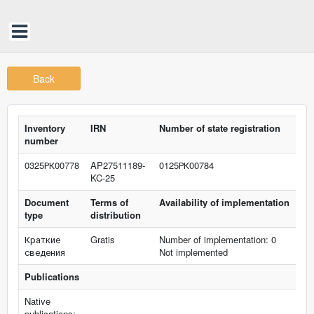
Back
Inventory
IRN
Number of state registration
number
0325РК00778
AP27511189-
0125РК00784
KC-25
Document
Terms of
Availability of implementation
type
distribution
Краткие
Gratis
Number of implementation: 0
сведения
Not implemented
Publications
Native
publications: