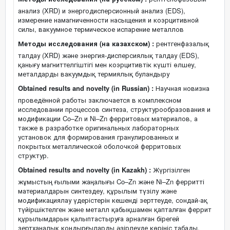
анализ (XRD) и энергодисперсионный анализ (EDS),
измерение намагниченности насыщения и коэрцитивной
силы, вакуумное термическое испарение металлов
Методы исследования (на казахском) :
рентгенфазалық
талдау (XRD) және энергия-дисперсиялық талдау (EDS),
қанығу магниттелгіштігі мен коэрцитивтік күшті өлшеу,
металдарды вакуумдық термиялық буландыру
Obtained results and novelty (in Russian) :
Научная новизна
проведённой работы заключается в комплексном
исследовании процессов синтеза, структурообразования и
модификации Co–Zn и Ni–Zn ферритовых материалов, а
также в разработке оригинальных лабораторных
установок для формирования гранулированных и
покрытых металлической оболочкой ферритовых
структур.
Obtained results and novelty (in Kazakh) :
Жүргізілген
жұмыстың ғылыми жаңалығы Co–Zn және Ni–Zn ферритті
материалдарын синтездеу, құрылым түзілу және
модификациялау үдерістерін кешенді зерттеуде, сондай-ақ
түйіршіктелген және металл қабықшамен қапталған феррит
құрылымдарын қалыптастыруға арналған бірегей
зертханалық қондырғыларды әзірлеуде көрініс табады.