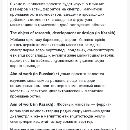
В ходе выполнения проекта будет изучено влияние
размеров частиц ферритов на спектры магнитной
проницаемости композитов, введение проводящих
добавок в композиты и создание структуры
магнитодиэлектрическое ядро/проводящая оболчка.
The object of research, development or design (in Kazakh) :
Жобаны орындау барысында феррит бөлшектерінің
өлшемдерінің композиттердің магниттік өтімділік
спектрлеріне әсері зерттеледі, сондай-ақ композиттерге
өткізгіш қоспалардың енгізілуі және магнитодиэлектрлік
ядро/өткізгіш қабықша құрылымының қалыптасуы
қарастырылады.
Aim of work (in Russian) :
Целью проекта является
изучение механизмов радиопоглощения феррит-
полимерных композитов через комплексный анализ
частотных спектров диэлектрической и магнитной
проницаемостей.
Aim of work (in Kazakh) :
Жобаның мақсаты — феррит-
полимерлі композиттердің радио сіңіру механизмдерін
диэлектрлік және магниттік өткізгіштіктердің жиілік
спектрлерін кешенді талдау арқылы зерттеу.
Методы исследования (на русском) :
рентгенофазовый