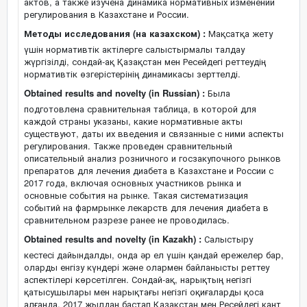
актов, а также изучена динамика нормативных изменений
регулирования в Казахстане и России.
Методы исследования (на казахском) :
Мақсатқа жету
үшін нормативтік актілерге салыстырмалы талдау
жүргізілді, сондай-ақ Қазақстан мен Ресейдегі реттеудің
нормативтік өзгерістерінің динамикасы зерттелді.
Obtained results and novelty (in Russian) :
Была
подготовлена сравнительная таблица, в которой для
каждой страны указаны, какие нормативные акты
существуют, даты их введения и связанные с ними аспекты
регулирования. Также проведен сравнительный
описательный анализ розничного и госзакупочного рынков
препаратов для лечения диабета в Казахстане и России с
2017 года, включая основных участников рынка и
основные события на рынке. Такая систематизация
событий на фармрынке лекарств для лечения диабета в
сравнительном разрезе ранее не проводилась.
Obtained results and novelty (in Kazakh) :
Салыстыру
кестесі дайындалды, онда әр ел үшін қандай ережелер бар,
оларды енгізу күндері және олармен байланысты реттеу
аспектілері көрсетілген. Сондай-ақ, нарықтың негізгі
қатысушылары мен нарықтағы негізгі оқиғаларды қоса
алғанда, 2017 жылдан бастап Қазақстан мен Ресейдегі қант