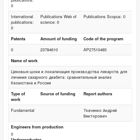
0
International
Publications Web of
Publications Scopus: 0
publications:
science: 0
0
Patents
Amount of funding
Code of the program
0
23784610
AP27510485
Name of work
Ценовые шоки и локализация производства лекарств для
лечения сахарного диабета: сравнительный анализ
Казахстана и России
Type of
Source of funding
Report authors
work
Fundamental
Ткаченко Андрей
Викторович
Engineers from production
0
Undergraduates