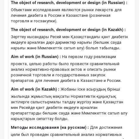
The object of research, development or design (in Russian) :
Объектами исследования являются рынки лекарств для
лечения диабета в России и Казахстане (розничная
торговля и госзакупки).
The object of research, development or design (in Kazakh) :
Зерттеу нысандары Ресей мен Қазақстандағы қант диабетін
емдеуге арналған дәрі-дәрмектер нарығы (бөлшек сауда
нарығы және Мемлекеттік сатып алу) болып табылады.
Aim of work (in Russian) :
На первом году реализации
проекта, целью работы было провести сравнительный
анализ нормативно-правовых актов и описать рынки
розничной торговли и государственных закупок
препаратов для лечения диабета в Казахстане и России.
Aim of work (in Kazakh) :
Жобаны іске асырудың бірінші
жылында жұмыстың мақсаты Нормативтік-құқықтық
актілерге салыстырмалы талдау жүргізу және Қазақстан
мен Ресейде қант диабетін емдеуге арналған
препараттарды бөлшек сауда және Мемлекеттік сатып алу
нарықтарын сипаттау болды.
Методы исследования (на русском) :
Для достижения
цели был проведен сравнительный анализ нормативных