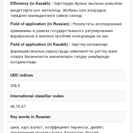
Efficiency (in Kazakh) :
Зерттеудің бірінші жылына қойылған
міндеттерге қол жеткізілді. Жобаны іске асырудың
тиімділігі мәлімделгенге сәйкес келеді.
Field of application (in Russian) :
Результаты исследования
применимы в рамках государственного регулирования
фармрынков и анализа проблем конкуренции на них.
Field of application (in Kazakh) :
Зерттеу нәтижелері
фармацевтикалық нарықтарды мемлекеттік реттеу және
оларға бәсекелестік мәселелерін талдау шеңберінде
қолданылады.
UDC indices
338.5
International classifier codes
06.75.47;
Key words in Russian
цена; курс валют; коэффициент переноса; диабет;
локализация производства; Казахстан; Россия;