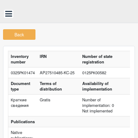
Back
Inventory
IRN
Number of state
number
registration
0325РК01474
AP27510485-KC-25
0125РК00582
Document
Terms of
Availability of
type
distribution
implementation
Краткие
Gratis
Number of
сведения
implementation: 0
Not implemented
Publications
Native
publications: