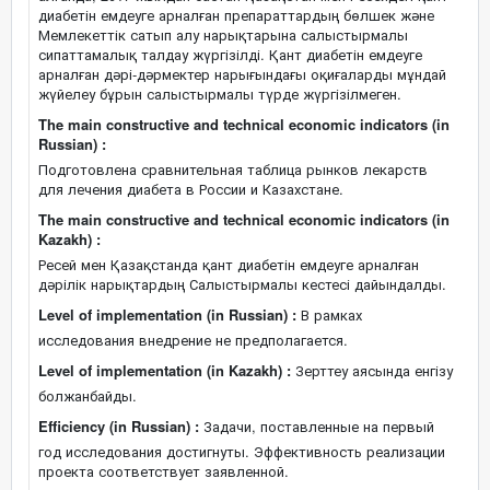
диабетін емдеуге арналған препараттардың бөлшек және
Мемлекеттік сатып алу нарықтарына салыстырмалы
сипаттамалық талдау жүргізілді. Қант диабетін емдеуге
арналған дәрі-дәрмектер нарығындағы оқиғаларды мұндай
жүйелеу бұрын салыстырмалы түрде жүргізілмеген.
The main constructive and technical economic indicators (in
Russian) :
Подготовлена сравнительная таблица рынков лекарств
для лечения диабета в России и Казахстане.
The main constructive and technical economic indicators (in
Kazakh) :
Ресей мен Қазақстанда қант диабетін емдеуге арналған
дәрілік нарықтардың Салыстырмалы кестесі дайындалды.
Level of implementation (in Russian) :
В рамках
исследования внедрение не предполагается.
Level of implementation (in Kazakh) :
Зерттеу аясында енгізу
болжанбайды.
Efficiency (in Russian) :
Задачи, поставленные на первый
год исследования достигнуты. Эффективность реализации
проекта соответствует заявленной.