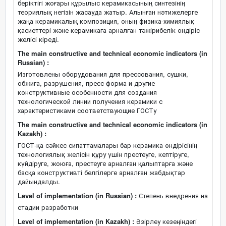
беріктігі жоғары құрылыс керамикасының синтезінің
теориялық негізін жасауда жатыр. Алынған нәтижелерге
жаңа керамикалық композиция, оның физика-химиялық
қасиеттері және керамикаға арналған тәжірибелік өндіріс
желісі кіреді.
The main constructive and technical economic indicators (in
Russian) :
Изготовлены оборудования для прессования, сушки,
обжига, разрушения, пресс-форма и другие
конструктивные особенности для создания
технологической линии получения керамики с
характеристиками соответствующие ГОСТу
The main constructive and technical economic indicators (in
Kazakh) :
ГОСТ-қа сәйкес сипаттамалары бар керамика өндірісінің
технологиялық желісін құру үшін престеуге, кептіруге,
күйдіруге, жоюға, престеуге арналған қалыптарға және
басқа конструктивті белгілерге арналған жабдықтар
дайындалды.
Level of implementation (in Russian) :
Степень внедрения на
стадии разработки
Level of implementation (in Kazakh) :
Әзірлеу кезеңіндегі