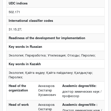
UDC indices
502.171
International classifier codes
31.15.27;
Readiness of the development for implementation
Key words in Russian
Экология; Переработка; Утилизация; Отходы; Пиролиз;
Key words in Kazakh
Экология; Қайта өңдеу; Қайта пайдалану; Қалдықтар;
Пиролиз;
Head of the
Акназаров
Academic degree/title:
organization
Сестагер
доктор химических наук /
Хусаинович
профессор
Head of work
Акназаров
Academic degree/title :
Сестагер
Доктор химических наук /