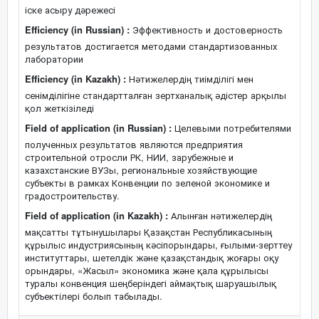
іске асыру дәрежесі
Efficiency (in Russian) :
Эффективность и достоверность
результатов достигается методами стандартизованных
лаборатории
Efficiency (in Kazakh) :
Нәтижелердің тиімділігі мен
сенімділігіне стандартталған зертханалық әдістер арқылы
қол жеткізіледі
Field of application (in Russian) :
Целевыми потребителями
полученных результатов являются предприятия
строительной отросли РК, НИИ, зарубежные и
казахстанские ВУЗы, региональные хозяйствующие
субъекты в рамках Конвенции по зеленой экономике и
градостроительству.
Field of application (in Kazakh) :
Алынған нәтижелердің
мақсатты тұтынушылары Қазақстан Республикасының
құрылыс индустриясының кәсіпорындары, ғылыми-зерттеу
институттары, шетелдік және қазақстандық жоғары оқу
орындары, «Жасыл» экономика және қала құрылысы
туралы конвенция шеңберіндегі аймақтық шаруашылық
субъектілері болып табылады.