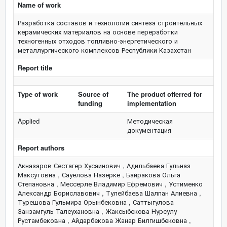
Name of work
Разработка составов и технологии синтеза строительных
керамических материалов на основе переработки
техногенных отходов топливно-энергетического и
металлургического комплексов Республики Казахстан
Report title
Type of work
Source of
The product offerred for
funding
implementation
Applied
Методическая
документация
Report authors
Акназаров Сестагер Хусаинович , Адильбаева Гульназ
Максутовна , Сауелова Назерке , Байракова Ольга
Степановна , Мессерле Владимир Ефремович , Устименко
Александр Бориславович , Тулейбаева Шалпан Алиевна ,
Турешова Гульмира Орынбековна , Саттыгулова
Занзамгуль Талеухановна , Жаксыбекова Нурсулу
Рустамбековна , Айдарбекова Жанар Билгишбековна ,