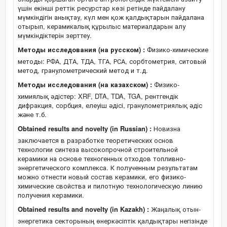
үшін екінші реттік ресурстар көзі ретінде пайдалану
мүмкіндігін анықтау, күл мен қож қалдықтарын пайдалана
отырып, керамикалық құрылыс материалдарын алу
мүмкіндіктерін зерттеу.
Методы исследования (на русском) :
Физико-химические
методы: РФА, ДТА, ТДА, ТГА, РСА, сорбтометрия, ситовый
метод, гранулометрический метод и т.д.
Методы исследования (на казахском) :
Физико-
химиялық әдістер: XRF, DTA, TDA, TGA, рентгендік
дифракция, сорбция, елеуіш әдісі, гранулометриялық әдіс
және т.б.
Obtained results and novelty (in Russian) :
Новизна
заключается в разработке теоретических основ
технологии синтеза высокопрочной строительной
керамики на основе техногенных отходов топливно-
энергетического комплекса. К полученным результатам
можно отнести новый состав керамики, его физико-
химические свойства и пилотную технологическую линию
получения керамики.
Obtained results and novelty (in Kazakh) :
Жаңалық отын-
энергетика секторының өнеркәсіптік қалдықтары негізінде