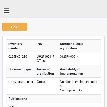
Back
Inventory
IRN
Number of state
number
registration
0225РК01236
BR27199117-
0125РК00014
OT-25
Document type
Terms of
Availability of
distribution
implementation
Промежуточный
Gratis
Number of implementation:
0
Not implemented
Publications
Native