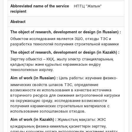
Abbreviated name of the service
НПТЦ "Жалын"
recipient
Abstract
The object of research, development or design (in Russian) :
Объектом исследования является ЗШО, отходы ТЭС и
разработка технологий получения строительной керамики
The object of research, development or design (in Kazakh) :
Зерттеу объектісі – КҚҚ, жылу электр станцияларының
қалдықтары және құрылыс керамикасын өндіру
технологиясын әзірлеу.
Aim of work (in Russian) :
Цель работы: изучение физико-
химических свойств шлаков ТЭС, определение
возможности их использования в качестве источника
вторичного ресурса для снижения антропогенной нагрузки
на окружающую среду, исследование возможности
получения керамических строительных материалов с
использование золошлаковых отходов.
Aim of work (in Kazakh) :
Жұмыстың мақсаты: ЖЭС
қождарының физика-химиялық қасиеттерін зерттеу,
оларды қоршаған ортаға антропогендік жүктемені азайту