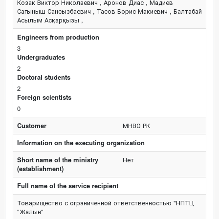
Козак Виктор Николаевич , Аронов Диас , Мадиев
Сагыныш Сансызбаевич , Тасов Борис Макиевич , Балтабай
Асылым Асқарқызы ,
Engineers from production
3
Undergraduates
2
Doctoral students
2
Foreign scientists
0
Customer
МНВО РК
Information on the executing organization
Short name of the ministry
Нет
(establishment)
Full name of the service recipient
Товарищество с ограниченной ответственностью "НПТЦ
"Жалын"