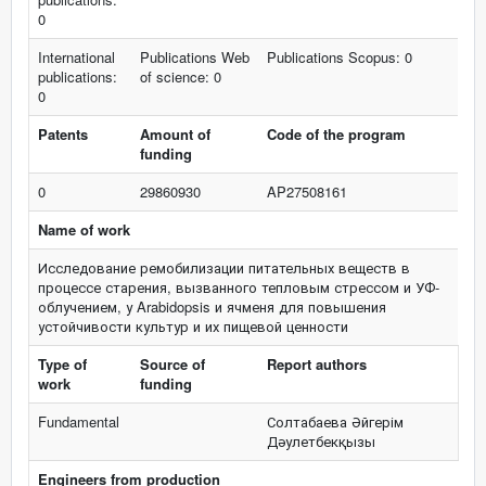
0
International
Publications Web
Publications Scopus: 0
publications:
of science: 0
0
Patents
Amount of
Code of the program
funding
0
29860930
AP27508161
Name of work
Исследование ремобилизации питательных веществ в
процессе старения, вызванного тепловым стрессом и УФ-
облучением, у Arabidopsis и ячменя для повышения
устойчивости культур и их пищевой ценности
Type of
Source of
Report authors
work
funding
Fundamental
Солтабаева Әйгерім
Дәулетбекқызы
Engineers from production