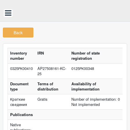
Back
Inventory
IRN
Number of state
number
registration
0325РК00410
AP27508161-KC-
0125РК00348
25
Document
Terms of
Availability of
type
distribution
implementation
Краткие
Gratis
Number of implementation: 0
сведения
Not implemented
Publications
Native
publications: