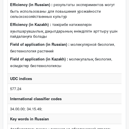
Efficiency (in Russian) :
результаты экспериментов могут
быть использованы для повышения урожайности
сельскохозяйственных культур
Efficiency (in Kazakh) :
тәжірибе нәтижелерін
ауылшаруашылық дақылдарының өнімділігін арттыру үшін
пайдалануға болады
Field of application (in Russian) :
молекулярной биология,
биотехнология растений
Field of application (in Kazakh) :
молекулалық биология,
өсімдіктер биотехнологиясы
UDC indices
577.24
International classifier codes
34.00.00; 34.15.49;
Key words in Russian
Арабидопсис; ячмень; реакция на абиотический стресс;