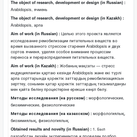
The object of research, development or design (in Russian) :
Arabidopsis, ячмень
The object of research, development or design (in Kazakh) :
Arabidopsis, арпа
Aim of work (in Russian) :
Целью этого проекта является
исследование ремобилизации питательных веществ во
время вызванного стрессом старения Arabidopsis и двух
сортов ячменя, уделяя особое внимание процессам
переноса и перераспределения питательных веществ.
Aim of work (in Kazakh) :
Жобаның мақсаты — стресс
индукцияланған қартаю кезінде Arabidopsis және екі түрлі
арпа сорттарында қоректік заттардың ремобилизациясын
зерттеу, сонымен қатар қоректік заттардың тасымалдануы
мен қайта бөліну процестеріне ерекше көңіл бөлу.
Методы исследования (на русском) :
морфологические,
биохимические, физиологические
Методы исследования (на казахском) :
морфологиялық,
биохимиялық, физиологиялық
Obtained results and novelty (in Russian) :
1. Был
разработан дизайн экспериментов и проведен подбор