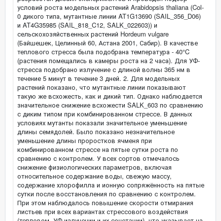
условий роста модельных растений Arabidopsis thaliana (Col-
0 дикого типа, мутантные линии AT1G13690 (SAIL_356_D06)
и AT4G35985 (SAIL_818_C12, SALK_022603)) и
сельскохозяйственных растений Hordeum vulgare
(Байшешек, Целинный 60, Астана 2001, Сабир). В качестве
теплового стресса была подобрана температура - 40°C
(растения помещались в камеры роста на 2 часа). Для УФ-
стресса подобрано излучение с длиной волны 365 нм в
течение 5 минут в течение 3 дней. 2. Для модельных
растений показано, что мутантные линии показывают
такую же всхожесть, как и дикий тип. Однако наблюдается
значительное снижение всхожести SALK_603 по сравнению
с диким типом при комбинированном стрессе. В данных
условиях мутанты показали значительное уменьшение
длины семядолей. Было показано незначительное
уменьшение длины проростков ячменя при
комбинированном стрессе на пятые сутки роста по
сравнению с контролем. У всех сортов отмечалось
снижение физиологических параметров, включая
относительное содержание воды, свежую массу,
содержание хлорофилла и ионную сопряжённость на пятые
сутки после восстановления по сравнению с контролем.
При этом наблюдалось повышение скорости отмирания
листьев при всех вариантах стрессового воздействия
(тепловом, УФ-излучении и их сочетании), что указывает на