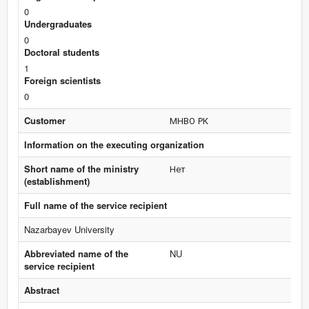
0
Undergraduates
0
Doctoral students
1
Foreign scientists
0
Customer
МНВО РК
Information on the executing organization
Short name of the ministry
Нет
(establishment)
Full name of the service recipient
Nazarbayev University
Abbreviated name of the
NU
service recipient
Abstract