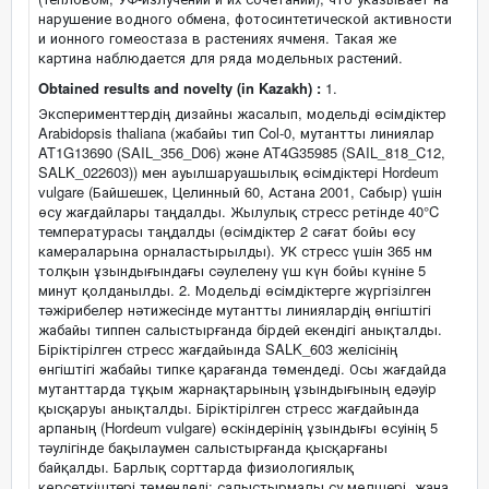
нарушение водного обмена, фотосинтетической активности
и ионного гомеостаза в растениях ячменя. Такая же
картина наблюдается для ряда модельных растений.
Obtained results and novelty (in Kazakh) :
1.
Эксперименттердің дизайны жасалып, модельді өсімдіктер
Arabidopsis thaliana (жабайы тип Col-0, мутантты линиялар
AT1G13690 (SAIL_356_D06) және AT4G35985 (SAIL_818_C12,
SALK_022603)) мен ауылшаруашылық өсімдіктері Hordeum
vulgare (Байшешек, Целинный 60, Астана 2001, Сабыр) үшін
өсу жағдайлары таңдалды. Жылулық стресс ретінде 40°C
температурасы таңдалды (өсімдіктер 2 сағат бойы өсу
камераларына орналастырылды). УК стресс үшін 365 нм
толқын ұзындығындағы сәулелену үш күн бойы күніне 5
минут қолданылды. 2. Модельді өсімдіктерге жүргізілген
тәжірибелер нәтижесінде мутантты линиялардің өнгіштігі
жабайы типпен салыстырғанда бірдей екендігі анықталды.
Біріктірілген стресс жағдайында SALK_603 желісінің
өнгіштігі жабайы типке қарағанда төмендеді. Осы жағдайда
мутанттарда тұқым жарнақтарының ұзындығының едәуір
қысқаруы анықталды. Біріктірілген стресс жағдайында
арпаның (Hordeum vulgare) өскіндерінің ұзындығы өсуінің 5
тәулігінде бақылаумен салыстырғанда қысқарғаны
байқалды. Барлық сорттарда физиологиялық
көрсеткіштері төмендеді: салыстырмалы су мөлшері, жаңа