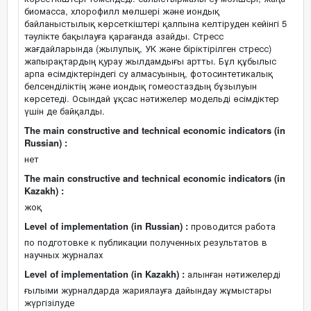
биомасса, хлорофилл мөлшері және иондық
байланыстылық көрсеткіштері қалпына келтіруден кейінгі 5
тәулікте бақылауға қарағанда азайды. Стресс
жағдайларында (жылулық, УК және біріктірілген стресс)
жапырақтардың қурау жылдамдығы артты. Бұл құбылыс
арпа өсімдіктеріндегі су алмасуының, фотосинтетикалық
белсенділіктің және иондық гомеостаздың бұзылуын
көрсетеді. Осындай ұқсас нәтижелер модельді өсімдіктер
үшін де байқалды.
The main constructive and technical economic indicators (in
Russian) :
нет
The main constructive and technical economic indicators (in
Kazakh) :
жоқ
Level of implementation (in Russian) :
проводится работа
по подготовке к публикации полученных результатов в
научных журналах
Level of implementation (in Kazakh) :
алынған нәтижелерді
ғылыми журналдарда жариялауға дайындау жұмыстары
жүргізілуде