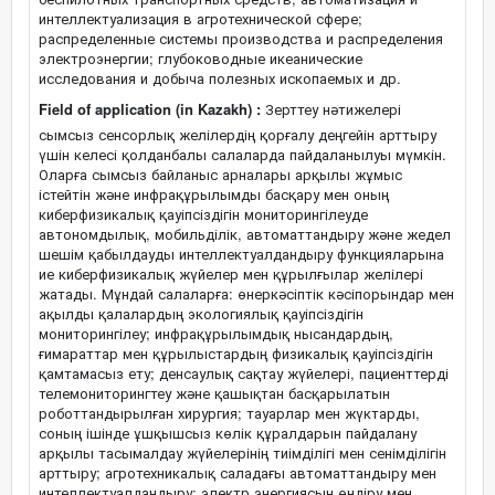
интеллектуализация в агротехнической сфере;
распределенные системы производства и распределения
электроэнергии; глубоководные икеанические
исследования и добыча полезных ископаемых и др.
Field of application (in Kazakh) :
Зерттеу нәтижелері
сымсыз сенсорлық желілердің қорғалу деңгейін арттыру
үшін келесі қолданбалы салаларда пайдаланылуы мүмкін.
Оларға сымсыз байланыс арналары арқылы жұмыс
істейтін және инфрақұрылымды басқару мен оның
киберфизикалық қауіпсіздігін мониторингілеуде
автономдылық, мобильділік, автоматтандыру және жедел
шешім қабылдауды интеллектуалдандыру функцияларына
ие киберфизикалық жүйелер мен құрылғылар желілері
жатады. Мұндай салаларға: өнеркәсіптік кәсіпорындар мен
ақылды қалалардың экологиялық қауіпсіздігін
мониторингілеу; инфрақұрылымдық нысандардың,
ғимараттар мен құрылыстардың физикалық қауіпсіздігін
қамтамасыз ету; денсаулық сақтау жүйелері, пациенттерді
телемониторингтеу және қашықтан басқарылатын
роботтандырылған хирургия; тауарлар мен жүктарды,
соның ішінде ұшқышсыз көлік құралдарын пайдалану
арқылы тасымалдау жүйелерінің тиімділігі мен сенімділігін
арттыру; агротехникалық саладағы автоматтандыру мен
интеллектуалдандыру; электр энергиясын өндіру мен