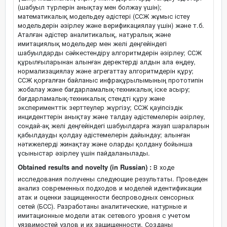
(шабуыл түрлерін анықтау мен болжау үшін);
математикалық модельдеу әдістері (ССЖ жұмыс істеу
модельдерін әзірлеу және верификациялау үшін) және т.б.
Аталған әдістер аналитикалық, натуралық және
имитациялық модельдер мен желі деңгейіндегі
шабуылдарды сәйкестендіру алгоритмдерін әзірлеу; ССЖ
құрылғыларынан алынған деректерді алдын ала өңдеу,
нормализациялау және агрегаттау алгоритмдерін құру;
ССЖ қорғалған байланыс инфрақұрылымының прототипін
жобалау және бағдарламалық-техникалық іске асыру;
бағдарламалық-техникалық стендті құру және
эксперименттік зерттеулер жүргізу; ССЖ қауіпсіздік
инциденттерін анықтау және талдау әдістемелерін әзірлеу,
сондай-ақ желі деңгейіндегі шабуылдарға жауап шараларын
қабылдауды қолдау әдістемелерін дайындау; алынған
нәтижелерді жинақтау және оларды қолдану бойынша
ұсыныстар әзірлеу үшін пайдаланылады.
Obtained results and novelty (in Russian) :
В ходе
исследования получены следующие результаты. Проведен
анализ современных подходов и моделей идентификации
атак и оценки защищенности беспроводных сенсорных
сетей (БСС). Разработаны аналитические, натурные и
имитационные модели атак сетевого уровня с учетом
уязвимостей узлов и их защищенности. Созданы