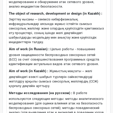
моделирование и обнаружение атак сетевого уровня,
анализ инцидентом безопасности.
The object of research, development or design (in Kazakh) :
Зерттеу нысаны – сенімсіз киберфизикалық
инфрақұрылымдар аясында жұмыс істейтін сымсыз
сенсорлық желілер және олардың қауіпсіздігін қамтамасыз
ету процестері, соның ішінде желі деңгейіндегі
шабуылдарды модельдеу мен анықтау және қауіпсіздік
инциденттерін талдау.
Aim of work (in Russian) :
Целью работы - повышение
уровня защищенности беспроводных сенсорных сетей
(БСС) за счет совершенствования программных средств
идентификации актуальных видов атак сетевого уровня.
Aim of work (in Kazakh) :
Жұмыстың мақсаты – желі
деңгейіндегі өзекті шабуыл түрлерін сәйкестендіруді
жетілдіру арқылы сымсыз сенсорлық желілердің (ССЖ)
қорғалу деңгейін арттыру.
Методы исследования (на русском) :
В работе
используются следующие методы: методы аналитического
моделирования (для оценки влияния атак на безопасность
беспроводных сенсорных сетей); методы поведенческий
анализ (для выявления атак и аномалий в поведении узлов