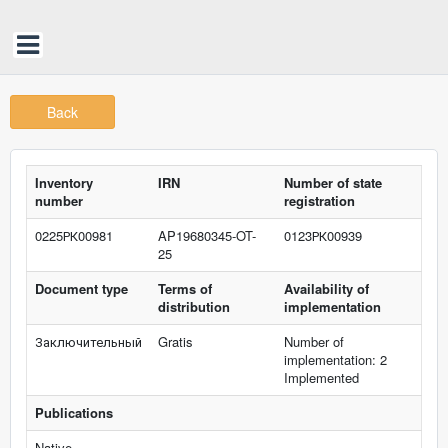
Back
Inventory
IRN
Number of state
number
registration
0225РК00981
AP19680345-OT-
0123РК00939
25
Document type
Terms of
Availability of
distribution
implementation
Заключительный
Gratis
Number of
implementation: 2
Implemented
Publications
Native