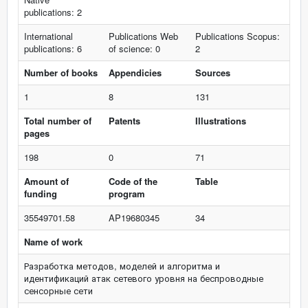
publications: 2
International
Publications Web
Publications Scopus:
publications: 6
of science: 0
2
Number of books
Appendicies
Sources
1
8
131
Total number of
Patents
Illustrations
pages
198
0
71
Amount of
Code of the
Table
funding
program
35549701.58
AP19680345
34
Name of work
Разработка методов, моделей и алгоритма и
идентификаций атак сетевого уровня на беспроводные
сенсорные сети