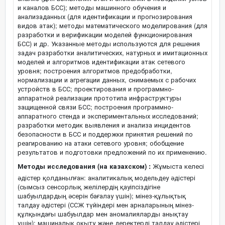
и каналов БСС); методы машинного обучения и
анализаданных (для идентификации и прогнозирования
видов атак); методы математического моделирования (для
разработки и верификации моделей функционирования
БСС) и др. Указанные методы используются для решения
задач разработки аналитических, натурных и имитационных
моделей и алгоритмов идентификации атак сетевого
уровня; построения алгоритмов предобработки,
нормализации и агрегации данных, снимаемых с рабочих
устройств в БСС; проектирования и программно-
аппаратной реализации прототипа инфраструктуры
защищенной связи БСС; построения программно-
аппаратного стенда и экспериментальных исследований;
разработки методик выявления и анализа инцидентов
безопасности в БСС и поддержки принятия решений по
реагированию на атаки сетевого уровня; обобщение
результатов и подготовки предложений по их применению.
Методы исследования (на казахском) :
Жұмыста келесі
әдістер қолданылған: аналитикалық модельдеу әдістері
(сымсыз сенсорлық желілердің қауіпсіздігіне
шабуылдардың әсерін бағалау үшін); мінез-құлықтық
талдау әдістері (ССЖ түйіндері мен арналарының мінез-
құлқындағы шабуылдар мен аномалияларды анықтау
үшін); машиналық оқыту және деректерді талдау әдістері