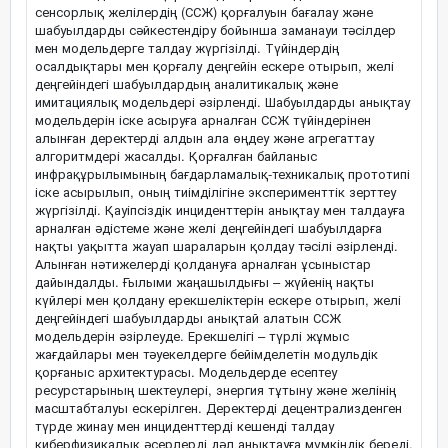
сенсорлық желілердің (ССЖ) қорғалуын бағалау және
шабуылдарды сәйкестендіру бойынша заманауи тәсілдер
мен модельдерге талдау жүргізілді. Түйіндердің
осалдықтары мен қорғалу деңгейін ескере отырып, желі
деңгейіндегі шабуылдардың аналитикалық және
имитациялық модельдері әзірленді. Шабуылдарды анықтау
модельдерін іске асыруға арналған ССЖ түйіндерінен
алынған деректерді алдын ала өңдеу және агрегаттау
алгоритмдері жасалды. Қорғалған байланыс
инфрақұрылымының бағдарламалық-техникалық прототипі
іске асырылып, оның тиімділігіне эксперименттік зерттеу
жүргізілді. Қауіпсіздік инциденттерін анықтау мен талдауға
арналған әдістеме және желі деңгейіндегі шабуылдарға
нақты уақытта жауап шараларын қолдау тәсілі әзірленді.
Алынған нәтижелерді қолдануға арналған ұсыныстар
дайындалды. Ғылыми жаңашылдығы – жүйенің нақты
күйлері мен қолдану ерекшеліктерін ескере отырып, желі
деңгейіндегі шабуылдарды анықтай алатын ССЖ
модельдерін әзірлеуде. Ерекшелігі – түрлі жұмыс
жағдайлары мен тәуекелдерге бейімделетін модульдік
қорғаныс архитектурасы. Модельдерде есептеу
ресурстарының шектеулері, энергия тұтыну және желінің
масштабталуы ескерілген. Деректерді децентрализденген
түрде жинау мен инциденттерді кешенді талдау
киберфизикалық әсерлерді дәл анықтауға мүмкіндік береді.