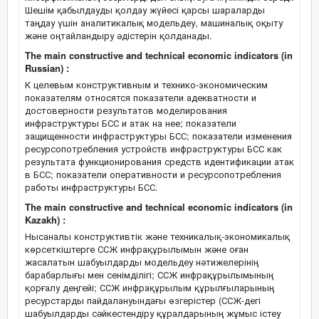
Шешім қабылдауды қолдау жүйесі қарсы шараларды
таңдау үшін аналитикалық модельдеу, машиналық оқыту
және оңтайландыру әдістерін қолданады.
The main constructive and technical economic indicators (in
Russian) :
К целевым конструктивным и технико-экономическим
показателям относятся показатели адекватности и
достоверности результатов моделирования
инфраструктуры БСС и атак на нее; показатели
защищенности инфраструктуры БСС; показатели изменения
ресурсопотребления устройств инфраструктуры БСС как
результата функционирования средств идентификации атак
в БСС; показатели оперативности и ресурсопотребления
работы инфраструктуры БСС.
The main constructive and technical economic indicators (in
Kazakh) :
Нысаналы конструктивтік және техникалық-экономикалық
көрсеткіштерге ССЖ инфрақұрылымын және оған
жасалатын шабуылдарды модельдеу нәтижелерінің
барабарлығы мен сенімділігі; ССЖ инфрақұрылымының
қорғалу деңгейі; ССЖ инфрақұрылым құрылғыларының
ресурстарды пайдалануындағы өзгерістер (ССЖ-дегі
шабуылдарды сәйкестендіру құралдарының жұмыс істеу