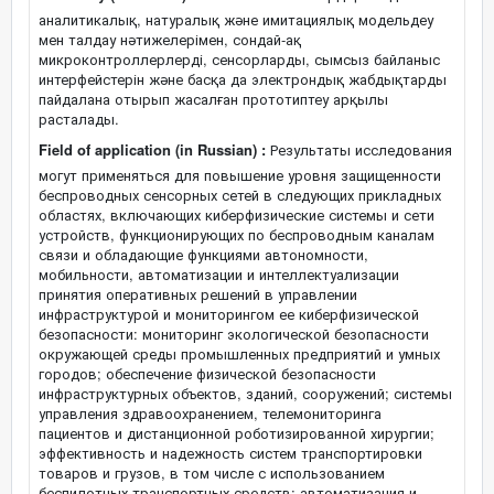
аналитикалық, натуралық және имитациялық модельдеу
мен талдау нәтижелерімен, сондай-ақ
микроконтроллерлерді, сенсорларды, сымсыз байланыс
интерфейстерін және басқа да электрондық жабдықтарды
пайдалана отырып жасалған прототиптеу арқылы
расталады.
Field of application (in Russian) :
Результаты исследования
могут применяться для повышение уровня защищенности
беспроводных сенсорных сетей в следующих прикладных
областях, включающих киберфизические системы и сети
устройств, функционирующих по беспроводным каналам
связи и обладающие функциями автономности,
мобильности, автоматизации и интеллектуализации
принятия оперативных решений в управлении
инфраструктурой и мониторингом ее киберфизической
безопасности: мониторинг экологической безопасности
окружающей среды промышленных предприятий и умных
городов; обеспечение физической безопасности
инфраструктурных объектов, зданий, сооружений; системы
управления здравоохранением, телемониторинга
пациентов и дистанционной роботизированной хирургии;
эффективность и надежность систем транспортировки
товаров и грузов, в том числе с использованием
беспилотных транспортных средств; автоматизация и