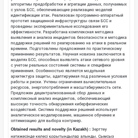
алгоритмы предобработки и агрегации данных, получаемых
с узлов БСС, обеспечивающие реализацию моделей
идентификации атак. Реализован программно-аппаратный
прототип защищенной инфраструктуры связи БСС и
проведены экспериментальные исследования его
эффективности. Разработана комплексная методика
выявления и анализа инцидентов безопасности и методика
поддержки решений по реагированию на атаки в реальном
времени. Подготовлены предложения по практическому
применению результатов. Научная новизна заключается в
моделях БСС, способных выявлять атаки сетевого уровня
с учетом реальных состояний системы и специфики
применения. Особенностью является модульная
архитектура защиты, адаптируемая под различные условия
работы и риски. Учтены ограничения вычислительных
ресурсов, энергопотребления и масштабируемость сети.
Предложен децентрализованный сбор данных и
комплексный анализ инцидентов, обеспечивающий
высокую точность обнаружения киберфизических
воздействий. Система поддержки решений использует
аналитическое моделирование, машинное обучение и
оптимизацию для выбора контрмер.
Obtained results and novelty (in Kazakh) :
Зерттеу
нәтижесінде келесі қорытындылар алынды. Сымсыз