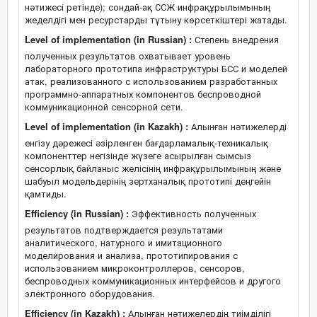
нәтижесі ретінде); сондай-ақ ССЖ инфрақұрылымының
жеделдігі мен ресурстарды тұтыну көрсеткіштері жатады.
Level of implementation (in Russian) :
Степень внедрения
полученных результатов охватывает уровень
лабораторного прототипа инфраструктуры БСС и моделей
атак, реализованного с использованием разработанных
программно-аппаратных компонентов беспроводной
коммуникационной сенсорной сети.
Level of implementation (in Kazakh) :
Алынған нәтижелерді
енгізу дәрежесі әзірленген бағдарламалық-техникалық
компоненттер негізінде жүзеге асырылған сымсыз
сенсорлық байланыс желісінің инфрақұрылымының және
шабуыл модельдерінің зертханалық прототипі деңгейін
қамтиды.
Efficiency (in Russian) :
Эффективность полученных
результатов подтверждается результатами
аналитического, натурного и имитационного
моделирования и анализа, прототипирования с
использованием микроконтроллеров, сенсоров,
беспроводных коммуникационных интерфейсов и другого
электронного оборудования.
Efficiency (in Kazakh) :
Алынған нәтижелердің тиімділігі