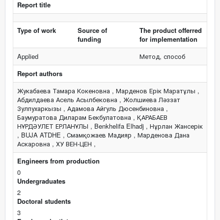
Report title
Type of work
Source of
The product offerred
funding
for implementation
Applied
Метод, способ
Report authors
Жукабаева Тамара Кокеновна , Марденов Ерік Маратұлы ,
Абдилдаева Асель Асылбековна , Жолшиева Ләззат
Зулпухаркызы , Адамова Айгуль Дюсенбиновна ,
Баумуратова Диларам Бекбулатовна , ҚАРАБАЕВ
НҰРДӘУЛЕТ ЕРЛАНҰЛЫ , Benkhelifa Elhadj , Нұрлан Жансерік
, BUJA ATDHE , Смамқожаев Мадияр , Марденова Дана
Аскаровна , ХУ ВЕН-ЦЕН ,
Engineers from production
0
Undergraduates
2
Doctoral students
3