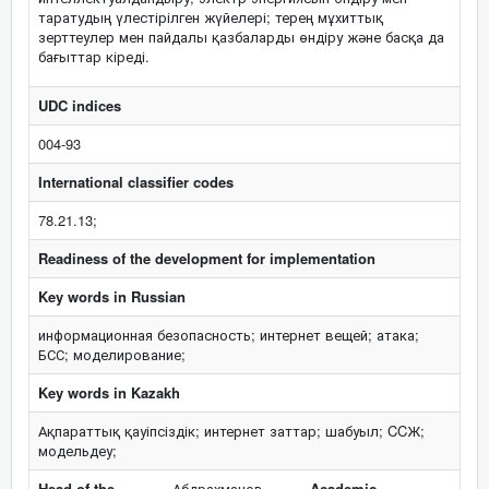
таратудың үлестірілген жүйелері; терең мұхиттық
зерттеулер мен пайдалы қазбаларды өндіру және басқа да
бағыттар кіреді.
UDC indices
004-93
International classifier codes
78.21.13;
Readiness of the development for implementation
Key words in Russian
информационная безопасность; интернет вещей; атака;
БСС; моделирование;
Key words in Kazakh
Ақпараттық қауіпсіздік; интернет заттар; шабуыл; CCЖ;
модельдеу;
Head of the
Абдрахманов
Academic