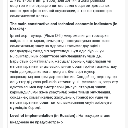
длительность импульсов) для хэтчинга zona pellucida
ооцитов и пенетрацию цитоплазмы ооцитов домашних
кошек для эффективной энуклеации, а также трансфера
соматической клетки.
The main constructive and technical economic indicators (in
Kazakh) :
Iргелі зерттеулер. (Piezo Drill) микроманипуляторларын
пайдалана отырып, жұмыртқа пронуклеусын жою және
соматикалық жасуша ядросын тасымалдау әдісін
қолданудың тиімділігі зерттеледі. Бұл әдіс бұрын үй
мысықтарының ооциттерін энуклеациялау үшін де,
Барыстың соматикалық жасушаларының ядроларын үй
мысықтарының энуклеацияланған ооциттеріне тасымалдау
үшін де қолданылмағандықтан, бұл зерттеулер
жаңалықтың жоғары дәрежесіне ие. Сондай-ақ, зерттеулер
ооциттердің zona pellucida хэтчингі үшін физикалық әсер ету
әдістемесі мен параметрлерін (импульстардың жиілігі,
қарқындылығы және ұзақтығы) және тиімді энуклеация,
сондай-ақ соматикалық жасушаның трансфері үшін үй
мысықтарының ооцит цитоплазмасының енуін әзірлеуге
мүмкіндік береді.
Level of implementation (in Russian) :
На текущем этапе
внедрение не предусмотрено