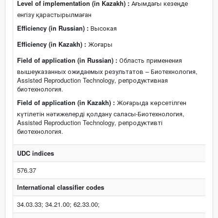
Level of implementation (in Kazakh) :
Ағымдағы кезеңде
енгізу қарастырылмаған
Efficiency (in Russian) :
Высокая
Efficiency (in Kazakh) :
Жоғары
Field of application (in Russian) :
Область применения
вышеуказанных ожидаемых результатов – Биотехнология,
Assisted Reproduction Technology, репродуктивная
биотехнология.
Field of application (in Kazakh) :
Жоғарыда көрсетілген
күтілетін нәтижелерді қолдану саласы-Биотехнология,
Assisted Reproduction Technology, репродуктивті
биотехнология.
UDC indices
576.37
International classifier codes
34.03.33; 34.21.00; 62.33.00;