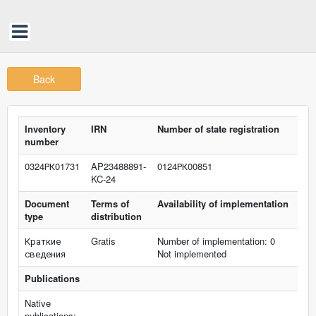
Back
Inventory
IRN
Number of state registration
number
0324РК01731
AP23488891-
0124РК00851
KC-24
Document
Terms of
Availability of implementation
type
distribution
Краткие
Gratis
Number of implementation: 0
сведения
Not implemented
Publications
Native
publications: