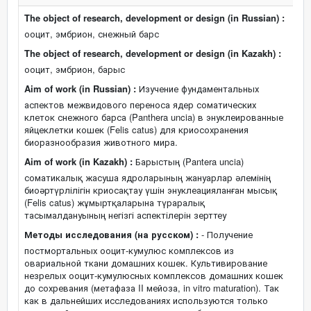
The object of research, development or design (in Russian) :
ооцит, эмбрион, снежный барс
The object of research, development or design (in Kazakh) :
ооцит, эмбрион, барыс
Aim of work (in Russian) :
Изучение фундаментальных
аспектов межвидового переноса ядер соматических
клеток снежного барса (Panthera uncia) в энуклеированные
яйцеклетки кошек (Felis catus) для криосохранения
биоразнообразия животного мира.
Aim of work (in Kazakh) :
Барыстың (Pantera uncia)
соматикалық жасуша ядроларының жануарлар әлемінің
биоәртүрлілігін криосақтау үшін энуклеацияланған мысық
(Felis catus) жұмыртқаларына түраралық
тасымалдануының негізгі аспектілерін зерттеу
Методы исследования (на русском) :
- Получение
постмортальных ооцит-кумулюс комплексов из
овариальной ткани домашних кошек. Культивирование
незрелых ооцит-кумулюсных комплексов домашних кошек
до сохревания (метафаза II мейоза, in vitro maturation). Так
как в дальнейших исследованиях используются только