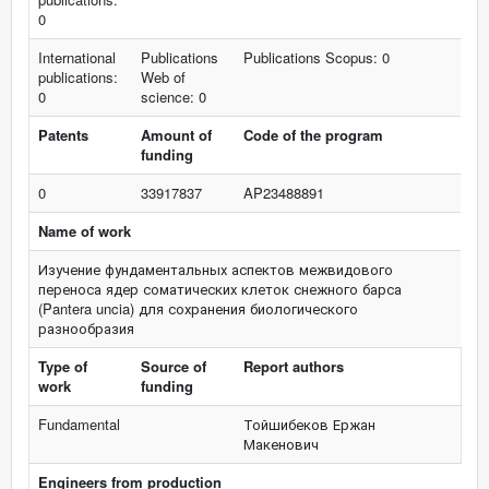
0
International
Publications
Publications Scopus: 0
publications:
Web of
0
science: 0
Patents
Amount of
Code of the program
funding
0
33917837
AP23488891
Name of work
Изучение фундаментальных аспектов межвидового
переноса ядер соматических клеток снежного барса
(Pantera uncia) для сохранения биологического
разнообразия
Type of
Source of
Report authors
work
funding
Fundamental
Тойшибеков Ержан
Макенович
Engineers from production