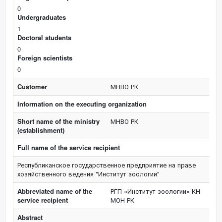
0
Undergraduates
1
Doctoral students
0
Foreign scientists
0
Customer
МНВО РК
Information on the executing organization
Short name of the ministry
МНВО РК
(establishment)
Full name of the service recipient
Республиканское государственное предприятие на праве
хозяйственного ведения "Институт зоологии"
Abbreviated name of the
РГП «Институт зоологии» КН
service recipient
МОН РК
Abstract