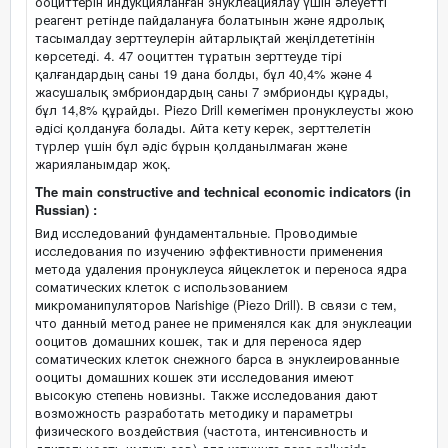
ооциттерін индукцияланған энуклеациялау үшін әлеуетті
реагент ретінде пайдалануға болатынын және ядролық
тасымалдау зерттеулерін айтарлықтай жеңілдететінін
көрсетеді. 4. 47 ооциттен тұратын зерттеуде тірі
қалғандардың саны 19 дана болды, бұл 40,4% және 4
жасушалық эмбриондардың саны 7 эмбрионды құрады,
бұл 14,8% құрайды. Piezo Drill көмегімен пронуклеусты жою
әдісі қолдануға болады. Айта кету керек, зерттелетін
түрлер үшін бұл әдіс бұрын қолданылмаған және
жарияланымдар жоқ.
The main constructive and technical economic indicators (in
Russian) :
Вид исследований фундаментальные. Проводимые
исследования по изучению эффективности применения
метода удаления пронуклеуса яйцеклеток и переноса ядра
соматических клеток с использованием
микроманипуляторов Narishige (Piezo Drill). В связи с тем,
что данный метод ранее не применялся как для энуклеации
ооцитов домашних кошек, так и для переноса ядер
соматических клеток снежного барса в энуклеированные
ооциты домашних кошек эти исследования имеют
высокую степень новизны. Также исследования дают
возможность разработать методику и параметры
физического воздействия (частота, интенсивность и