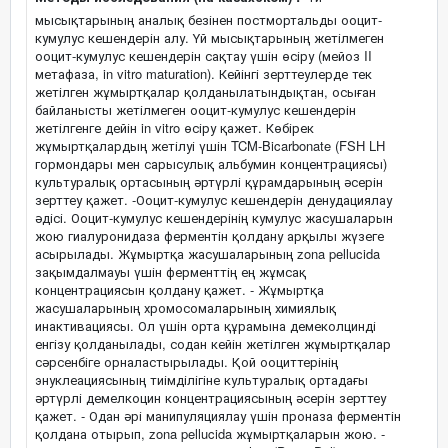
мысықтарының аналық безінен постмортальды ооцит-
кумулус кешендерін алу. Үй мысықтарының жетілмеген
ооцит-кумулус кешендерін сақтау үшін өсіру (мейоз II
метафаза, in vitro maturation). Кейінгі зерттеулерде тек
жетілген жұмыртқалар қолданылатындықтан, осыған
байланысты жетілмеген ооцит-кумулус кешендерін
жетілгенге дейін in vitro өсіру қажет. Көбірек
жұмыртқалардың жетілуі үшін TCM-Bicarbonate (FSH LH
гормондары мен сарысулық альбумин концентрациясы)
культуралық ортасының әртүрлі құрамдарының әсерін
зерттеу қажет. -Ооцит-кумулус кешендерін денудациялау
әдісі. Ооцит-кумулус кешендерінің кумулус жасушаларын
жою гиалуронидаза ферментін қолдану арқылы жүзеге
асырылады. Жұмыртқа жасушаларының zona pellucida
зақымдалмауы үшін ферменттің ең жұмсақ
концентрациясын қолдану қажет. - Жұмыртқа
жасушаларының хромосомаларының химиялық
инактивациясы. Ол үшін орта құрамына демеколцинді
енгізу қолданылады, содан кейін жетілген жұмыртқалар
сәрсенбіге орналастырылады. Қой ооциттерінің
энуклеациясының тиімділігіне культуралық ортадағы
әртүрлі демелкоцин концентрациясының әсерін зерттеу
қажет. - Одан әрі манипуляциялау үшін проназа ферментін
қолдана отырып, zona pellucida жұмыртқаларын жою. -