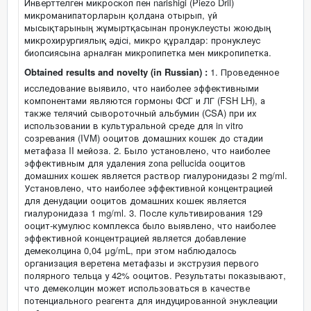
Инверттелген микроскоп пен narishigi (Piezo Dril)
микроманипаторларын қолдана отырып, үй
мысықтарының жұмыртқасынан пронуклеусты жоюдың
микрохирургиялық әдісі, микро құралдар: пронуклеус
биопсиясына арналған микропипетка мен микропипетка.
Obtained results and novelty (in Russian) :
1. Проведенное
исследование выявило, что наиболее эффективными
компонентами являются гормоны ФСГ и ЛГ (FSH LH), а
также телячий сывороточный альбумин (CSA) при их
использовании в культуральной среде для in vitro
созревания (IVM) ооцитов домашних кошек до стадии
метафаза II мейоза. 2. Было установлено, что наиболее
эффективным для удаления zona pellucida ооцитов
домашних кошек является раствор гиалуронидазы 2 mg/ml.
Установлено, что наиболее эффективной концентрацией
для денудации ооцитов домашних кошек является
гиалуронидаза 1 mg/ml. 3. После культивирования 129
ооцит-кумулюс комплекса было выявлено, что наиболее
эффективной концентрацией является добавление
демеколцина 0,04 μg/mL, при этом наблюдалось
организация веретена метафазы и экструзия первого
полярного тельца у 42% ооцитов. Результаты показывают,
что демеколцин может использоваться в качестве
потенциального реагента для индуцированной энуклеации