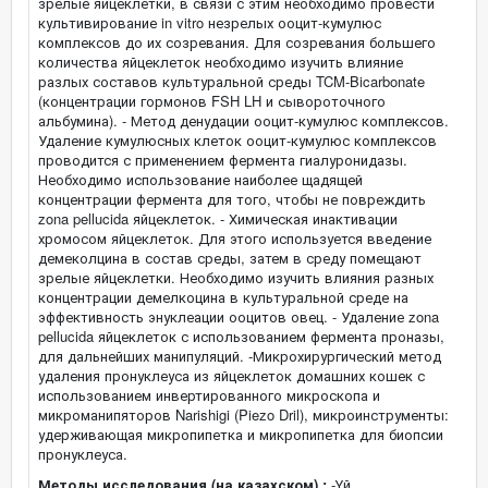
зрелые яйцеклетки, в связи с этим необходимо провести
культивирование in vitro незрелых ооцит-кумулюс
комплексов до их созревания. Для созревания большего
количества яйцеклеток необходимо изучить влияние
разлых составов культуральной среды TCM-Bicarbonate
(концентрации гормонов FSH LH и сывороточного
альбумина). - Метод денудации ооцит-кумулюс комплексов.
Удаление кумулюсных клеток ооцит-кумулюс комплексов
проводится с применением фермента гиалуронидазы.
Необходимо использование наиболее щадящей
концентрации фермента для того, чтобы не повреждить
zona pellucida яйцеклеток. - Химическая инактивации
хромосом яйцеклеток. Для этого используется введение
демеколцина в состав среды, затем в среду помещают
зрелые яйцеклетки. Необходимо изучить влияния разных
концентрации демелкоцина в культуральной среде на
эффективность энуклеации ооцитов овец. - Удаление zona
pellucida яйцеклеток с использованием фермента проназы,
для дальнейших манипуляций. -Микрохирургический метод
удаления пронуклеуса из яйцеклеток домашних кошек с
использованием инвертированного микроскопа и
микроманипяторов Narishigi (Piezo Dril), микроинструменты:
удерживающая микропипетка и микропипетка для биопсии
пронуклеуса.
Методы исследования (на казахском) :
-Үй