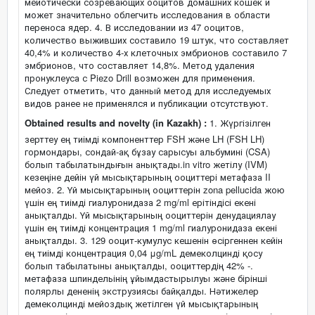
мейотически созревающих ооцитов домашних кошек и
может значительно облегчить исследования в области
переноса ядер. 4. В исследовании из 47 ооцитов,
количество выживших составило 19 штук, что составляет
40,4% и количество 4-х клеточных эмбрионов составило 7
эмбрионов, что составляет 14,8%. Метод удаления
пронуклеуса с Piezo Drill возможен для применения.
Следует отметить, что данный метод для исследуемых
видов ранее не применялся и публикации отсутствуют.
Obtained results and novelty (in Kazakh) :
1. Жүргізілген
зерттеу ең тиімді компоненттер FSH және LH (FSH LH)
гормондары, сондай-ақ бұзау сарысуы альбумині (CSA)
болып табылатындығын анықтады.in vitro жетілу (IVM)
кезеңіне дейін үй мысықтарының ооциттері метафаза II
мейоз. 2. Үй мысықтарының ооциттерін zona pellucida жою
үшін ең тиімді гиалуронидаза 2 mg/ml ерітіндісі екені
анықталды. Үй мысықтарының ооциттерін денудациялау
үшін ең тиімді концентрация 1 mg/ml гиалуронидаза екені
анықталды. 3. 129 ооцит-кумулус кешенін өсіргеннен кейін
ең тиімді концентрация 0,04 μg/mL демеколцинді қосу
болып табылатыны анықталды, ооциттердің 42% -.
метафаза шпиндельінің ұйымдастырылуы және бірінші
полярлы дененің экструзиясы байқалды. Нәтижелер
демеколцинді мейоздық жетілген үй мысықтарының