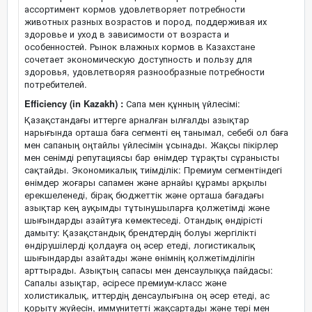
ассортимент кормов удовлетворяет потребности
животных разных возрастов и пород, поддерживая их
здоровье и уход в зависимости от возраста и
особенностей. Рынок влажных кормов в Казахстане
сочетает экономическую доступность и пользу для
здоровья, удовлетворяя разнообразные потребности
потребителей.
Efficiency (in Kazakh) :
Сапа мен құнның үйлесімі:
Қазақстандағы иттерге арналған ылғалды азықтар
нарығында орташа баға сегменті ең танымал, себебі ол баға
мен сапаның оңтайлы үйлесімін ұсынады. Жақсы пікірлер
мен сенімді репутациясы бар өнімдер тұрақты сұранысты
сақтайды. Экономикалық тиімділік: Премиум сегментіндегі
өнімдер жоғары сапамен және арнайы құрамы арқылы
ерекшеленеді, бірақ бюджеттік және орташа бағадағы
азықтар кең ауқымды тұтынушыларға қолжетімді және
шығындарды азайтуға көмектеседі. Отандық өндірісті
дамыту: Қазақстандық брендтердің болуы жергілікті
өндірушілерді қолдауға оң әсер етеді, логистикалық
шығындарды азайтады және өнімнің қолжетімділігін
арттырады. Азықтың сапасы мен денсаулыққа пайдасы:
Сапалы азықтар, әсіресе премиум-класс және
холистикалық, иттердің денсаулығына оң әсер етеді, ас
қорыту жүйесін, иммунитетті жақсартады және тері мен