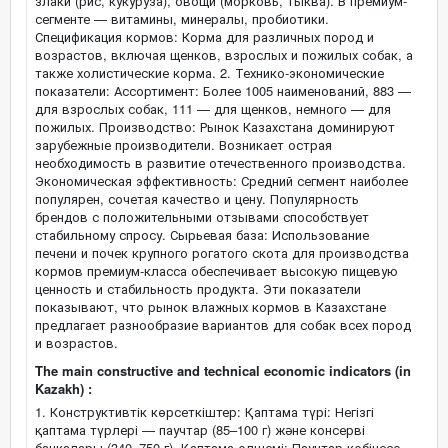
злаки (рис, кукуруза), овощи (морковь, тыква). В премиум-
сегменте — витамины, минералы, пробиотики.
Спецификация кормов: Корма для различных пород и
возрастов, включая щенков, взрослых и пожилых собак, а
также холистические корма. 2. Технико-экономические
показатели: Ассортимент: Более 1005 наименований, 883 —
для взрослых собак, 111 — для щенков, немного — для
пожилых. Производство: Рынок Казахстана доминируют
зарубежные производители. Возникает острая
необходимость в развитие отечественного производства.
Экономическая эффективность: Средний сегмент наиболее
популярен, сочетая качество и цену. Популярность
брендов с положительными отзывами способствует
стабильному спросу. Сырьевая база: Использование
печени и почек крупного рогатого скота для производства
кормов премиум-класса обеспечивает высокую пищевую
ценность и стабильность продукта. Эти показатели
показывают, что рынок влажных кормов в Казахстане
предлагает разнообразие вариантов для собак всех пород
и возрастов.
The main constructive and technical economic indicators (in
Kazakh) :
1. Конструктивтік көрсеткіштер: Қаптама түрі: Негізгі
қаптама түрлері — паучтар (85–100 г) және консерві
банкалары (340–750 г). Қаптама өлшемі: Паучтар көбінесе