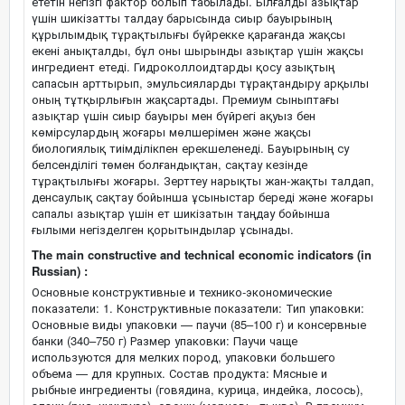
ететін негізгі фактор болып табылады. Ылғалды азықтар
үшін шикізатты талдау барысында сиыр бауырының
құрылымдық тұрақтылығы бүйрекке қарағанда жақсы
екені анықталды, бұл оны шырынды азықтар үшін жақсы
ингредиент етеді. Гидроколлоидтарды қосу азықтың
сапасын арттырып, эмульсияларды тұрақтандыру арқылы
оның тұтқырлығын жақсартады. Премиум сыныптағы
азықтар үшін сиыр бауыры мен бүйрегі ақуыз бен
көмірсулардың жоғары мөлшерімен және жақсы
биологиялық тиімділікпен ерекшеленеді. Бауырының су
белсенділігі төмен болғандықтан, сақтау кезінде
тұрақтылығы жоғары. Зерттеу нарықты жан-жақты талдап,
денсаулық сақтау бойынша ұсыныстар береді және жоғары
сапалы азықтар үшін ет шикізатын таңдау бойынша
ғылыми негізделген қорытындылар ұсынады.
The main constructive and technical economic indicators (in
Russian) :
Основные конструктивные и технико-экономические
показатели: 1. Конструктивные показатели: Тип упаковки:
Основные виды упаковки — паучи (85–100 г) и консервные
банки (340–750 г) Размер упаковки: Паучи чаще
используются для мелких пород, упаковки большего
объема — для крупных. Состав продукта: Мясные и
рыбные ингредиенты (говядина, курица, индейка, лосось),