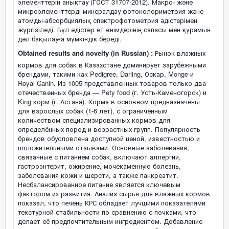
элементтерін анықтау (ГОСТ 31707-2012). Макро- және
микроэлементтерді минералдау фотоколориметрия және
атомды-абсорбциялық спектрофотометрия әдістерімен
жүргізіледі. Бұл әдістер ет өнімдерінің сапасы мен құрамын
дәл бақылауға мүмкіндік береді.
Obtained results and novelty (in Russian) :
Рынок влажных
кормов для собак в Казахстане доминирует зарубежными
брендами, такими как Pedigree, Darling, Оскар, Monge и
Royal Canin. Из 1005 представленных товаров только два
отечественных бренда — Pety food (г. Усть-Каменогорск) и
King корм (г. Астана). Корма в основном предназначены
для взрослых собак (1-6 лет), с ограниченным
количеством специализированных кормов для
определённых пород и возрастных групп. Популярность
брендов обусловлена доступной ценой, известностью и
положительными отзывами. Основные заболевания,
связанные с питанием собак, включают аллергии,
гастроэнтерит, ожирение, мочекаменную болезнь,
заболевания кожи и шерсти, а также панкреатит.
Несбалансированное питание является ключевым
фактором их развития. Анализ сырья для влажных кормов
показал, что печень КРС обладает лучшими показателями
текстурной стабильности по сравнению с почками, что
делает её предпочтительным ингредиентом. Добавление