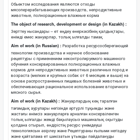
Обьектом исследования являются отходы
мясоперерабатывающих производств, непродуктивные
животные, полнорационные влажные корма
The object of research, development or design (in Kazakh) :
Зерттеу нысандары – ет өңдеу өнеркәсібінің қалдықтары,
өнімді емес жануарлар, толық ылғалды тамақ
Aim of work (in Russian) :
Разработка ресурсосберегающей
технологии производства и научное обоснование
рецептуры с применением неконтролируемого машинного
обучения консервированных полнорационных влажных
кормов для непродуктивных животных различных пород и
возраста (мелких и крупных собак от 6 месяцев и выше) на
основе распространенных пищевых болезней животных и
обеспечивающая рациональное использование вторичного
мясного сырья.
Aim of work (in Kazakh) :
Жануарлардың кең таралған
тағамдық аурулары негізінде әртүрлі тұқымды және
жастағы өнімсіз жануарларға арналған консервіленген
толық ылғалды жемді бақылаусыз машиналық оқытуды
қолдана отырып, өндірістің ресурс үнемдеуші
технологиясын әзірлеу және Рецептураны ғылыми негіздеу
және қайталама ет шикізатын ұтымды пайдалануды