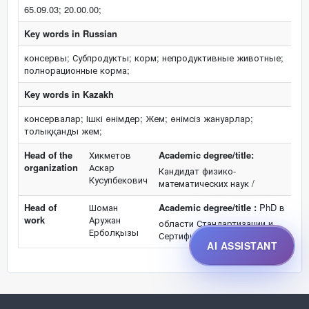
65.09.03; 20.00.00;
Key words in Russian
консервы; Субпродукты; корм; непродуктивные животные;
полнорационные корма;
Key words in Kazakh
консервалар; Ішкі өнімдер; Жем; өнімсіз жануарлар;
толыққанды жем;
Head of the
Хикметов
Academic degree/title:
organization
Аскар
Кандидат физико-
Кусупбекович
математических наук /
Head of
Шоман
Academic degree/title :
PhD в
work
Аружан
области Стандартизации и
Ерболқызы
Сертификации / PhD
AI ASSISTANT