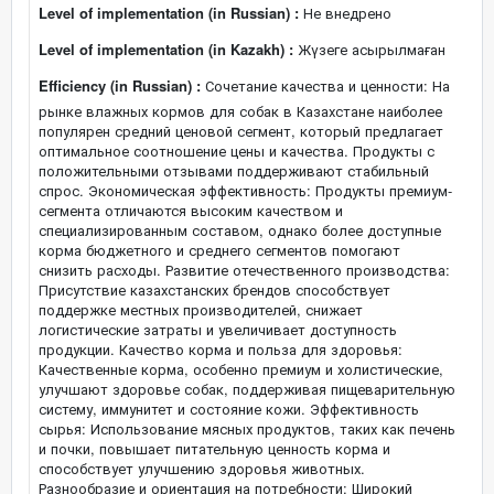
Level of implementation (in Russian) :
Не внедрено
Level of implementation (in Kazakh) :
Жүзеге асырылмаған
Efficiency (in Russian) :
Сочетание качества и ценности: На
рынке влажных кормов для собак в Казахстане наиболее
популярен средний ценовой сегмент, который предлагает
оптимальное соотношение цены и качества. Продукты с
положительными отзывами поддерживают стабильный
спрос. Экономическая эффективность: Продукты премиум-
сегмента отличаются высоким качеством и
специализированным составом, однако более доступные
корма бюджетного и среднего сегментов помогают
снизить расходы. Развитие отечественного производства:
Присутствие казахстанских брендов способствует
поддержке местных производителей, снижает
логистические затраты и увеличивает доступность
продукции. Качество корма и польза для здоровья:
Качественные корма, особенно премиум и холистические,
улучшают здоровье собак, поддерживая пищеварительную
систему, иммунитет и состояние кожи. Эффективность
сырья: Использование мясных продуктов, таких как печень
и почки, повышает питательную ценность корма и
способствует улучшению здоровья животных.
Разнообразие и ориентация на потребности: Широкий