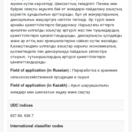
жүніне күтім көрсетеді. Шикізаттың тиімділігі: Печень мен
бүйрек сияқты ақуызға бай ет өнімдерін пайдалану азықтың
қоректік құндылығын арттырады, бұл үй жануарларының
денсаулығын жақсартуға септігін тигізеді. Әр түрлі және
арнайы қажеттіліктерге бағдарлану: Нарықтағы иттерге
арналған ылғалды азықтар әртүрлі жас пен тұқымдардың
қажеттіліктерін қанағаттандырады, денсаулықты қолдайды
және әр иттің жас ерекшеліктеріне сәйкес күтім жасайды.
Қазақстандағы ылғалды азықтар нарығы экономикалық
қолжетімділік пен денсаулыққа пайдасын үйлестіре
отырып, тұтынушылардың әртүрлі қажеттіліктерін
қанағаттандырады.
Field of application (in Russian) :
Переработка и хранение
сельскохозяйственной продукции и сырья
Field of application (in Kazakh) :
Ауыл шаруашылығы
өнімдері мен шикізатын өңдеу және сақтау
UDC indices
637.69, 636.7
International classifier codes