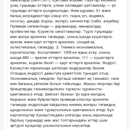
ұсақ тұқымды иттерге, үлкен көлемдегі қаптамалар — ірі
тұқымды иттерге қолданылады. Өнім құрамы: Ет және
балық ингредиенттері (сиыр еті, тауық еті, индейка,
лосось), дәндер (күріш, жүгері), көкөністер (сәбіз, асқабақ).
Премиум сегментінде — дәрумендер, минералдар,
пробиотиктер. Қоректік сипаттамалар: Түрлі тұқымдар
мен жасқа арналған тағамдар, соның ішінде күшіктерге,
ересек және қарт иттерге арналған, сондай-ақ
холистикалық тағамдар. 2. Технико-экономикалық
көрсеткіштер: Ассортимент: 1005-ке жуық атау, соның
ішінде 883 — ересек иттерге арналған, 111 — күшіктерге
арналған, аздаған бөлігі — қарт иттерге арналған. Өндіріс:
Қазақстан нарығында шетелдік өндірушілер басым.
Отандық өндірісті дамытуға қажеттілік туындап отыр.
Экономикалық тиімділік: Орташа сегмент ең танымал, сапа
мен бағаның үйлесімі болып табылады. Жақсы пікірлері бар
брендтердің танымалдылығы тұрақты сұранысты
қамтамасыз етеді. Шикізат базасы: Ірі қара малдың
бауырын және бүйректерін премиум-классқа арналған
тағамдар өндірісінде пайдалану өнімнің жоғары тағамдық
құндылығын және тұрақтылығын қамтамасыз етеді. Бұл
көрсеткіштер Қазақстандағы ылғалды азық нарығында
барлық тұқымдар мен жас топтарындағы иттер үшін
әртүрлі нұсқалар ұсынылатынын көрсетеді.