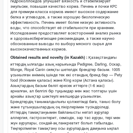
гидроколлоидов улучшает вязкость и стабилизирует
эмульсии, повышая качество корма. Печень и почки КРС
для премиум-класса кормов имеют высокое содержание
белка и углеводов, а также хорошую биологическую
эффективность. Печень имеет более низкую активность
воды, что способствует её стабильности при хранении.
Исследование предоставляет всесторонний анализ рынка
и здоровьесберегающие рекомендации, а также научно
обоснованные выводы по выбору мясного сырья для
высококачественных кормов.
Obtained results and novelty (in Kazakh) :
Қазақстандағы
иттердің ылғалды азық нарығында Pedigree, Darling, Оскар,
Monge, Royal Canin сияқты шетелдік брендтер басым. 1005
ұсынылған өнімнің ішінде тек екі отандық бренд бар — Pety
food (Өскемен қаласы) және King корм (Астана қаласы).
Азықтардың басым бөлігі ересек иттерге (1-6 жас)
арналған, ал белгілі бір тұқымдар мен жас топтары үшін
арнайы азықтар шектеулі мөлшерде ұсынылған.
Брендтердің танымалдылығы қолжетімді баға, таныс болу
және тұтынушылардың оң пікірлерімен түсіндіріледі.
Иттердің тамақтануымен байланысты негізгі аурулар
аллергия, гастроэнтерит, семіздік, зәр тас ауруы, тері мен
жүн аурулары, сондай-ақ панкреатит болып табылады.
Теңгерілмеген тамақтану осы аурулардың дамуына ықпал