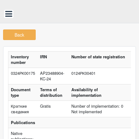
Back
Inventory
IRN
Number of state registration
number
0324РК00175
AP23488904-
0124РК00401
KC-24
Document
Terms of
Availability of
type
distribution
implementation
Краткие
Gratis
Number of implementation: 0
сведения
Not implemented
Publications
Native
publications: