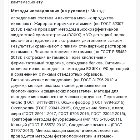
қамтамасыз ету.
Методы исследования (на русском) :
Методы
определения состава и качества мясных продуктов
включают: Жирорастворимые витамины (по ГОСТ 32307-
2013): анализ проводят методом высокоэффективной
жидкостной хроматографии (ВЭЖХ) с УФ детекцией после
щелочного гидролиза и экстракции диэтиловым эфиром.
Результаты сравнивают с пиками стандартных растворов
витаминов. Водорастворимые витамины (по ГОСТ Р 55482-
2013): экстракция витаминов через кислотный и
ферментативный гидролиз, осаждение белков. Витамины
количественно определяют методом ВЭЖХ с УФ детекцией
и сравнением с пиками стандартных образцов.
Гистологические исследования (по ГОСТ 31796-2012 и
другим): методы анализа тканей для выявления
биологических и химических показателей. Методы для
определения компонентов мясных продуктов: Перекисное
число (ГОСТ 34118-2017), Общий фосфор (ГОСТ 9794-2015),
Оксипролин (ГОСТ 23041-2015), Содержание белка, влаги,
жира (ГОСТ 25011-2017, ГОСТ 9793-2016, ГОСТ 23042-2015),
Триптофан методом флуоресценции (МИ 103.5-105-2011),
Кальций (ГОСТ Р 55573-2013), Следовые элементы (ГОСТ
31707-2012). Минерализация макро- и микроэлементов
проводится методом фотоколориметрии и атомно-