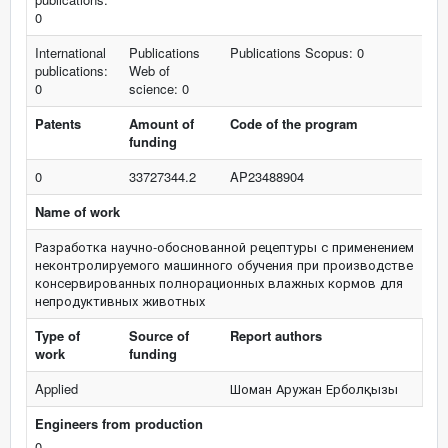
0
International
Publications
Publications Scopus: 0
publications:
Web of
0
science: 0
Patents
Amount of
Code of the program
funding
0
33727344.2
AP23488904
Name of work
Разработка научно-обоснованной рецептуры с применением
неконтролируемого машинного обучения при производстве
консервированных полнорационных влажных кормов для
непродуктивных животных
Type of
Source of
Report authors
work
funding
Applied
Шоман Аружан Ерболқызы
Engineers from production
0