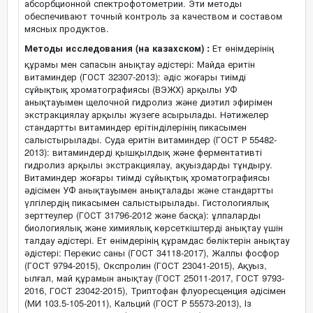
абсорбционной спектрофотометрии. Эти методы
обеспечивают точный контроль за качеством и составом
мясных продуктов.
Методы исследования (на казахском) :
Ет өнімдерінің
құрамы мен сапасын анықтау әдістері: Майда еритін
витаминдер (ГОСТ 32307-2013): әдіс жоғары тиімді
сұйықтық хроматографиясы (ВЭЖХ) арқылы УФ
анықтауымен щелочной гидролиз және диэтил эфирімен
экстракциялау арқылы жүзеге асырылады. Нәтижелер
стандартты витаминдер ерітінділерінің пикасымен
салыстырылады. Суда еритін витаминдер (ГОСТ Р 55482-
2013): витаминдерді қышқылдық және ферментативті
гидролиз арқылы экстракциялау, ақуыздарды тұндыру.
Витаминдер жоғары тиімді сұйықтық хроматографиясы
әдісімен УФ анықтауымен анықталады және стандартты
үлгілердің пикасымен салыстырылады. Гистологиялық
зерттеулер (ГОСТ 31796-2012 және басқа): ұлпаларды
биологиялық және химиялық көрсеткіштерді анықтау үшін
талдау әдістері. Ет өнімдерінің құрамдас бөліктерін анықтау
әдістері: Перекис саны (ГОСТ 34118-2017), Жалпы фосфор
(ГОСТ 9794-2015), Окспролин (ГОСТ 23041-2015), Ақуыз,
ылғал, май құрамын анықтау (ГОСТ 25011-2017, ГОСТ 9793-
2016, ГОСТ 23042-2015), Триптофан флуоресценция әдісімен
(МИ 103.5-105-2011), Кальций (ГОСТ Р 55573-2013), Із