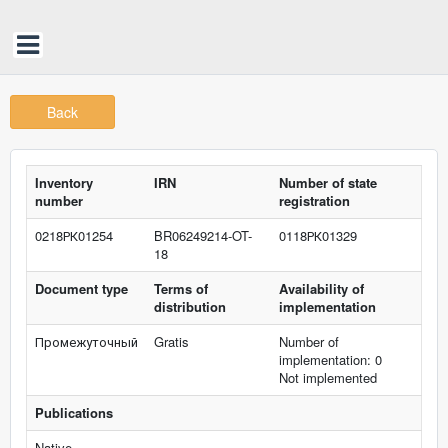
Back
Inventory
IRN
Number of state
number
registration
0218РК01254
BR06249214-OT-
0118РК01329
18
Document type
Terms of
Availability of
distribution
implementation
Промежуточный
Gratis
Number of
implementation: 0
Not implemented
Publications
Native