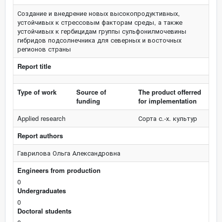
Создание и внедрение новых высокопродуктивных,
устойчивых к стрессовым факторам среды, а также
устойчивых к гербицидам группы сульфонилмочевины
гибридов подсолнечника для северных и восточных
регионов страны
Report title
Type of work
Source of
The product offerred
funding
for implementation
Applied research
Сорта с.-х. культур
Report authors
Гаврилова Ольга Александровна
Engineers from production
0
Undergraduates
0
Doctoral students