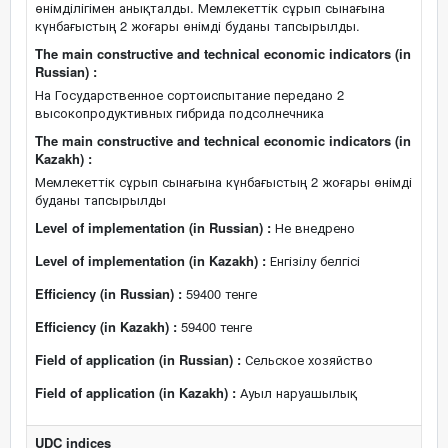
өнімділігімен анықталды. Мемлекеттік сұрып сынағына
күнбағыстың 2 жоғары өнімді буданы тапсырылды.
The main constructive and technical economic indicators (in
Russian) :
На Государственное сортоиспытание передано 2
высокопродуктивных гибрида подсолнечника
The main constructive and technical economic indicators (in
Kazakh) :
Мемлекеттік сұрып сынағына күнбағыстың 2 жоғары өнімді
буданы тапсырылды
Level of implementation (in Russian) :
Не внедрено
Level of implementation (in Kazakh) :
Енгізілу белгісі
Efficiency (in Russian) :
59400 тенге
Efficiency (in Kazakh) :
59400 тенге
Field of application (in Russian) :
Сельское хозяйство
Field of application (in Kazakh) :
Ауыл наруашылық
UDC indices