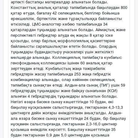
әртекті бастапқы материалдар алынатын болады.
Константтық аналық қаталар тәлімбағында бақылаудан 800
қатар өтуде, бағалау 42 селекциялық белгілер бойынша
ерекшелілік, біртектілік және тұрақтылыққа байланысты
өткізіледі. ЦМС-аналогтер көбею тәлімбағында 34
қатарлардан тұқымдар алынатын болады. Аймақтық және
перспективті гибридтер алуда ең жақсы 8 қатар іске
қосылды, олар барлық морфологиялық қасиеттеріне
байланысты сарапшылықтан өтетін болады. Олардың
тұқымдары будандастыру учаскелері үшін жеткілікті
мөлшерде алынады. Коллекциялық тәлімбақта күнбағыс
генофондының коллекциясы ішінен 60 аналық қатар
зерттеуден өтеді. Күнбағыстың жаңа тәжірибелік
гибридтерін жасау тәлімбағында 253 жаңа гибридтік
комбинациялар алынады, олар кейіннен селекциялық
тәлімбақта сынақтан өтеді. Алдын-ала сынақ (ПИГ) үшін 59
гибридтердің тұқымдары және байқау сынағынан (КСИ)
алынған 4 гибридтердің тұқымдары алынатын болады.
Негізгі өзара бәсеке сынау көшеттігінде 10 будан, екі
бақылау нұсқасымен салыстырғанда, гектарынан 4,3-13,3
центнерге дейін жоғары өнімділігімен анықталды. Алдын-
ала өзара бәсеке сынау көшеттігінде 24 будан, бір бақылау
нұсқамен салыстырғанда, гектарынан 2,3-16,0 центнер
қосымша өнімділік көрсетті. Бақылау көшеттігінде 35
будан гектарынан 0,9 ден 5,0 центнерден қосымша