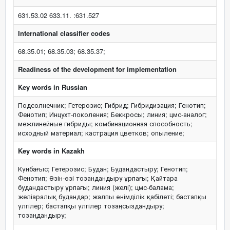
631.53.02 633.11. :631.527
International classifier codes
68.35.01; 68.35.03; 68.35.37;
Readiness of the development for implementation
Key words in Russian
Подсолнечник; Гетерозис; Гибрид; Гибридизация; Генотип;
Фенотип; Инцухт-поколения; Беккросы; линия; цмс-аналог;
межлинейные гибриды; комбинационная способность;
исходный материал; кастрация цветков; опыление;
Key words in Kazakh
Күнбағыс; Гетерозис; Будан; Будандастыру; Генотип;
Фенотип; Өзін-өзі тозандандыру ұрпағы; Қайтара
будандастыру ұрпағы; линия (желі); цмс-балама;
желіаралық будандар; жалпы өнімділік қабілеті; бастапқы
үлгілер; бастапқы үлгілер тозаңсыздандыру;
тозаңдандыру;