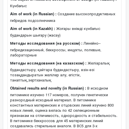
Күнбағыс
Aim of work (in Russian) :
Создание высокопродуктивных
гибридов подсолнечника
Aim of work (in Kazakh) :
Жоғары өнімді күнбағыс
будандарын шығару (жасау)
Методы исследования (на русском) :
Линейно–
гибридизационный, беккроссы, инцухты, полевые,
лабораторные
Методы исследования (на казахском) :
Желіаралық
будандастыру, қайтара будандастыру, өзін-өзі
тозаңдандыратын желілер алу, егістік,
танаптық,зертханалық
Obtained results and novelty (in Russian) :
В исходном
питомнике изучено 117 номеров, получен генетически
разнородный исходный материал. В питомнике
константных материнских и отцовских линий изучено 800
новых линий, оценка велась по 42 селекционным
признакам на отличимость, однородность и стабильность.
В питомнике беккроссов для 45 материнских линий
создавались стерильные аналоги. В ВС5 для 3-х