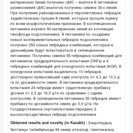
материнских линий получены ЦМС – аналоги В питомнике
размножения ЦМС-аналогов получены семена 34-х линий .
При получении районированных и перспективных гибридов
задействованы лучшие 8 линий, которые прошли оценку
по всем морфологическим признакам. В коллекционном
питомнике изучено 60 материнских линий из коллекции
генофонда подсолнечника. В питомнике по созданию
новых экспериментальных гибридов подсолнечника
получено 253 новых гибридных комбинаций, которые в
дальнейшем будут испытываться в селекционном
питомнике. Получены семена 59 гибридных комбинаций для
питомников предварительного испытания (ПИГа) и 4
гибридных комбинаций для конкурсного испытания (КСИ). В
конкурсном испытании выделилось 10 гибридов,
достоверно превысивший один контроль от 4,3 до 13,3 ц/
га по урожайности семян. В питомнике предварительного
испытания 24 гибрида имеют существенную прибавку
урожая от 2,3 до 16,0 ц/га по сравнению с одним
контролем. В селекционном питомнике 35 гибридов имеют
прибавку по урожайности семян до 5,0 ц/га; На
Государственное сортоиспытание передано 2
высокопродуктивных гибрида подсолнечника
Obtained results and novelty (in Kazakh) :
Бақылаудың
бастапқы тәлімбағында 94 нөмір өткізілді, генетикалық