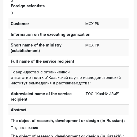
0
Foreign scientists
0
Customer
МСХ РК
Information on the executing organization
Short name of the ministry
МСХ РК
(establishment)
Full name of the service recipient
Товарищество с ограниченной
ответственностью"Казахский научно-исследовательский
институт земледелия и растениеводства"
Abbreviated name of the service
ТОО "КазНИИЗиР"
recipient
Abstract
The object of research, development or design (in Russian) :
Подсолнечник
The object of research, development or design (in Kazakh) :