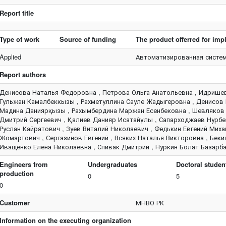
Report title
Type of work
Source of funding
The product offerred for im
Applied
Автоматизированная систе
Report authors
Денисова Наталья Федоровна , Петрова Ольга Анатольевна , Идрише
Гульжан Камалбеккызы , Рахметуллина Сауле Жадыгеровна , Денисов
Мадина Даниярқызы , Рахымбердина Маржан Есенбековна , Шевляков
Дмитрий Сергеевич , Қалиев Данияр Исатайұлы , Сапарходжаев Нурб
Руслан Кайратович , Зуев Виталий Николаевич , Федькин Евгений Мих
Жомартович , Сергазинов Евгений , Всяких Наталья Викторовна , Бек
Иващенко Елена Николаевна , Спивак Дмитрий , Нуркин Болат Базарба
Engineers from
Undergraduates
Doctoral studen
production
0
5
0
Customer
МНВО РК
Information on the executing organization