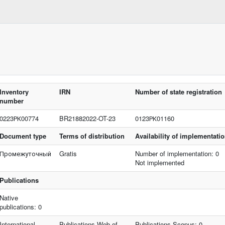
Inventory
IRN
Number of state registration
number
0223РК00774
BR21882022-OT-23
0123РК01160
Document type
Terms of distribution
Availability of implementati
Промежуточный
Gratis
Number of implementation: 0
Not implemented
Publications
Native
publications: 0
International
Publications Web of
Publications Scopus: 0