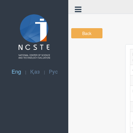
Back
Eng
Қаз
Рус
|
|