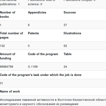
publications: 1
science: 0
Number of
Appendicies
Sources
books
1
6
37
Total number of
Patents
Illustrations
pages
132
0
52
Amount of
Code of the program
Table
funding
99984758
О.1169
24
Code of the program's task under which the job is done
01
Name of work
Исследование лавинной активности в Восточно-Казахстанской област
мониторинга и научного обоснования их размещения