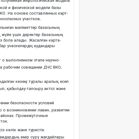
Полученная инфологическая модель
ской и физической модели базы
КО. На основе составленных карт-
ноопасных участков.
лынған мәліметтер базасының
қ жүйе үшін деректер базасының
з бола алады. Жасалған карта-
бар учаскелердің аудандары
 о выполненном этапе научно-
а рабочем совещании ДЧС ВКО,
алған кезеңі туралы аралық есеп
, қабылдау-тапсыру актісі және
ении безопасности условий
 о возникновении лавин, развитии
 районах. Промежуточные
ток.
із көлік және туристік
амдардың өмір сүру жағдайлары