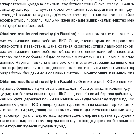
аппараттарын қолдана отырып, тау беткейлерін 3D сканерлеу; - ГАЖ 
зондтау әдістері; - әлеуметтік-экономикалық тәсілдерді қамтитын қауіп
кезеңдегі жұмысты жүргізу әдістемесі аэроғарыштық ақпаратты пайдал
ескере отырып, жалпы ғылыми және арнайы эмпирикалық әдістер мен 
тәсілдеріне негізделеді.
Obtained results and novelty (in Russian) :
На данном этапе выполнены
систематизации лавиносборов ВКО. Определена нормативно-правовая
опасности в Казахстане. Дана краткая характеристика лавиноопасной
систематизация лавиносборов области по степени лавиной опасности
этапам работ собраны общие сведения о грунтах ВКО. Выполнено опи
данных. Научная новизна этапа состоит в систематизации данных о ла
картографировании и определении количественных и качественных х
разработки баз данных и создания системы мониторинга лавинной оп
Obtained results and novelty (in Kazakh) :
Осы кезеңде ШҚО көшкін жин
жүйелеу бойынша жұмыстар орындалды. Қазақстандағы көшкін қаупі м
құқықтық базасы анықталды. ШҚО-ның көшкін қаупі бар жағдайына қы
көшкін қаупі дәрежесі бойынша көшкін жинауды жүйелеу жүргізілді. 
дайындық үшін ШҚО топырақтары туралы жалпы мәліметтер жиналды
инфологиялық моделінің сипаттамасы жасалды. Кезеңнің ғылыми жаң
учаскелері туралы деректерді жүйелеуден, оларды картаға түсіруден 
және сапалық сипаттамаларды анықтау негізінде деректер базасын әзі
мониторинг жүйесін құрудан тұрады.