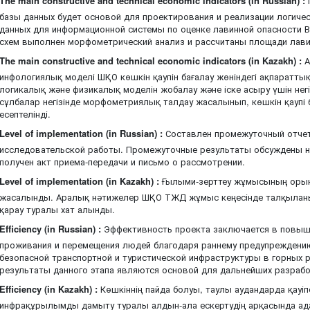
The main constructive and technical economic indicators (in Russian) :
базы данных будет основой для проектирования и реализации логиче
данных для информационной системы по оценке лавинной опасности В
схем выполнен морфометрический анализ и рассчитаны площади лави
The main constructive and technical economic indicators (in Kazakh) :
А
инфологиялық моделі ШҚО көшкін қаупін бағалау жөніндегі ақпаратты
логикалық және физикалық моделін жобалау және іске асыру үшін негі
сұлбалар негізінде морфометриялық талдау жасалынып, көшкін қаупі 
есептелінді.
Level of implementation (in Russian) :
Составлен промежуточный отчет
исследовательской работы. Промежуточные результаты обсуждены н
получен акт приема-передачи и письмо о рассмотрении.
Level of implementation (in Kazakh) :
Ғылыми-зерттеу жұмысының орынд
жасалынды. Аралық нәтижелер ШҚО ТЖД жұмыс кеңесінде талқыланып
қарау туралы хат алынды.
Efficiency (in Russian) :
Эффективность проекта заключается в повыш
проживания и перемещения людей благодаря раннему предупреждению
безопасной транспортной и туристической инфраструктуры в горных
результаты данного этапа являются основой для дальнейших разрабо
Efficiency (in Kazakh) :
Көшкіннің пайда болуы, таулы аудандарда қауіпс
инфрақұрылымды дамыту туралы алдын-ала ескертудің арқасында ад