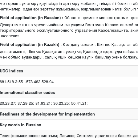
мен орын ауыстыру қауіпсіздігін арттыру жобаның тиімділігі болып т
нәтижелері одан әрі зерттеу жұмысының әзірлемелерінің негізі болып
Field of application (in Russian) :
Область применения: контроль и про
Департамента по чрезвычайным ситуациям Восточно-Казахстанской о
территориального эксплуатационного управления Казселезащита, аки
населения.
Field of application (in Kazakh) :
Қолдану саласы: Шығыс Қазақстан о
департаменті, Шығыс Қазақстан аумақтық Қазселденқорғауды пайдала
мен облыс аудандары, халық үшін көшкін қаупін бақылау және болжау
UDC indices
681.518.3:551.578.483:528.94
International classifier codes
20.23.27; 37.29.25; 81.93.21; 36.23.25; 50.41.21;
Readiness of the development for implementation
Key words in Russian
Геоинформационные системы; Лавины; Системы управления базами да