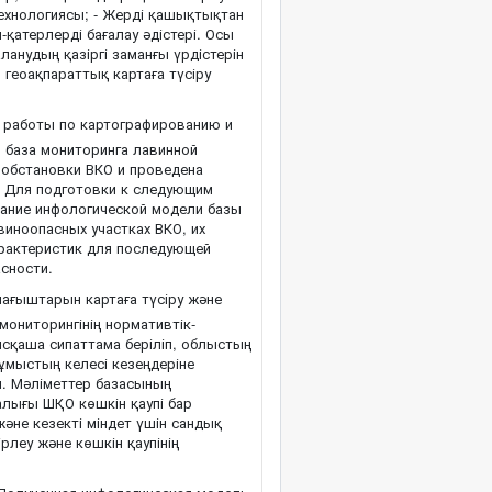
технологиясы; - Жерді қашықтықтан
-қатерлерді бағалау әдістері. Осы
анудың қазіргі заманғы үрдістерін
геоақпараттық картаға түсіру
 работы по картографированию и
 база мониторинга лавинной
 обстановки ВКО и проведена
. Для подготовки к следующим
сание инфологической модели базы
виноопасных участках ВКО, их
арактеристик для последующей
асности.
ағыштарын картаға түсіру және
ониторингінің нормативтік-
сқаша сипаттама беріліп, облыстың
Жұмыстың келесі кезеңдеріне
. Мәліметтер базасының
алығы ШҚО көшкін қаупі бар
және кезекті міндет үшін сандық
рлеу және көшкін қаупінің