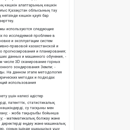
ың көшкін алаптарының көшкін
Шығыс Қазақстан облысының тау
негізінде көшкін қаупі бар
зерттеу.
ммы используются следующие
ых по исследуемой проблеме в
новке и эксплуатации систем
тивно-правовой казахстанской и
о прогнозирования и планирования;
ших данных и машинного обучения, -
м числе 3D сканирование горных
ионного зондирования Земли; -
ы. На данном этапе методология
рических методах и подходах
нций использования
ту үшін келесі әдістер
ді, патенттік, статистикалық
 көшкіндерді, су тасқыны мен
далану; - жоба тақырыбы бойынша
у; - математикалық болжау және
кен деректерді өңдеу және машиналық
улер, соның ішінде ұшқышсыз ұшу