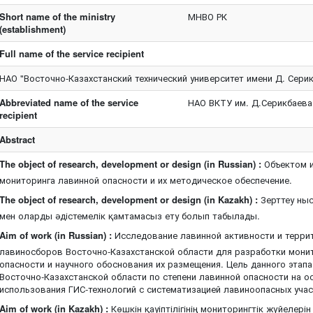
Short name of the ministry
МНВО РК
(establishment)
Full name of the service recipient
НАО "Восточно-Казахстанский технический университет имени Д. Сери
Abbreviated name of the service
НАО ВКТУ им. Д.Серикбаева
recipient
Abstract
The object of research, development or design (in Russian) :
Объектом и
мониторинга лавинной опасности и их методическое обеспечение.
The object of research, development or design (in Kazakh) :
Зерттеу ныс
мен оларды әдістемелік қамтамасыз ету болып табылады.
Aim of work (in Russian) :
Исследование лавинной активности и терри
лавиносборов Восточно-Казахстанской области для разработки мони
опасности и научного обоснования их размещения. Цель данного этап
Восточно-Казахстанской области по степени лавинной опасности на о
использования ГИС-технологий с систематизацией лавиноопасных учас
Aim of work (in Kazakh) :
Көшкін қауіптілігінің мониторингтік жүйелері