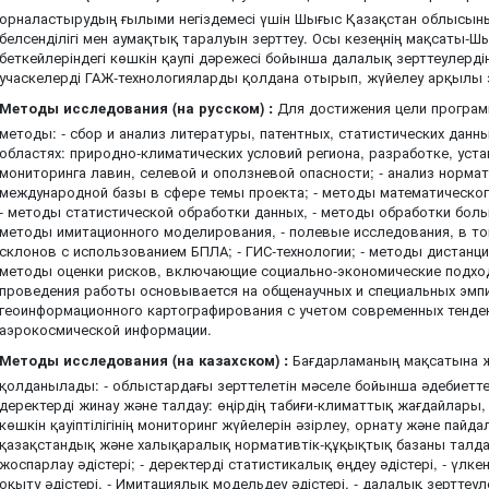
орналастырудың ғылыми негіздемесі үшін Шығыс Қазақстан облысын
белсенділігі мен аумақтық таралуын зерттеу. Осы кезеңнің мақсаты-
беткейлеріндегі көшкін қаупі дәрежесі бойынша далалық зерттеулердің 
учаскелерді ГАЖ-технологияларды қолдана отырып, жүйелеу арқылы 
Методы исследования (на русском) :
Для достижения цели програ
методы: - сбор и анализ литературы, патентных, статистических данн
областях: природно-климатических условий региона, разработке, уста
мониторинга лавин, селевой и оползневой опасности; - анализ норма
международной базы в сфере темы проекта; - методы математическог
- методы статистической обработки данных, - методы обработки боль
методы имитационного моделирования, - полевые исследования, в то
склонов с использованием БПЛА; - ГИС-технологии; - методы дистанц
методы оценки рисков, включающие социально-экономические подход
проведения работы основывается на общенаучных и специальных эмпи
геоинформационного картографирования с учетом современных тенде
аэрокосмической информации.
Методы исследования (на казахском) :
Бағдарламаның мақсатына же
қолданылады: - облыстардағы зерттелетін мәселе бойынша әдебиеттер
деректерді жинау және талдау: өңірдің табиғи-климаттық жағдайлары,
көшкін қауіптілігінің мониторинг жүйелерін әзірлеу, орнату және пай
қазақстандық және халықаралық нормативтік-құқықтық базаны талда
жоспарлау әдістері; - деректерді статистикалық өңдеу әдістері, - үл
оқыту әдістері, - Имитациялық модельдеу әдістері, - далалық зертте