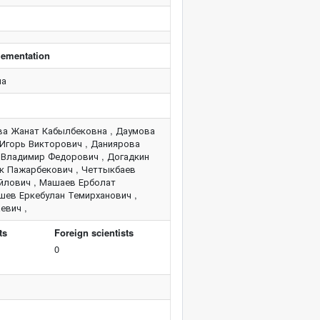
plementation
ма
ва Жанат Кабылбековна , Даумова
 Игорь Викторович , Даниярова
 Владимир Федорович , Догадкин
ек Пажарбекович , Четтыкбаев
айлович , Машаев Ерболат
ишев Еркебулан Темирханович ,
евич ,
ts
Foreign scientists
0