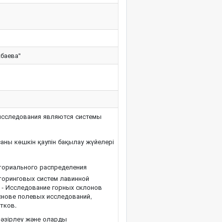
кбаева"
сследования являются системы
аны көшкін қаупін бақылау жүйелері
ториального распределения
торинговых систем лавинной
а - Исследование горных склонов
снове полевых исследований,
тков.
н әзірлеу және оларды