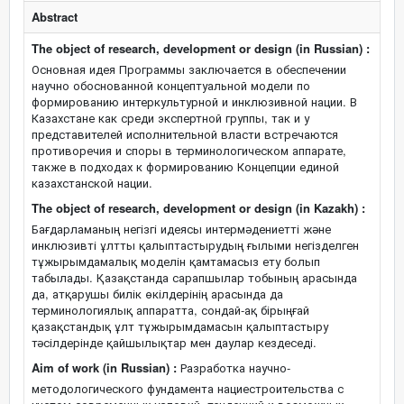
Abstract
The object of research, development or design (in Russian) :
Основная идея Программы заключается в обеспечении
научно обоснованной концептуальной модели по
формированию интеркультурной и инклюзивной нации. В
Казахстане как среди экспертной группы, так и у
представителей исполнительной власти встречаются
противоречия и споры в терминологическом аппарате,
также в подходах к формированию Концепции единой
казахстанской нации.
The object of research, development or design (in Kazakh) :
Бағдарламаның негізгі идеясы интермәдениетті және
инклюзивті ұлтты қалыптастырудың ғылыми негізделген
тұжырымдамалық моделін қамтамасыз ету болып
табылады. Қазақстанда сарапшылар тобының арасында
да, атқарушы билік өкілдерінің арасында да
терминологиялық аппаратта, сондай-ақ бірыңғай
қазақстандық ұлт тұжырымдамасын қалыптастыру
тәсілдерінде қайшылықтар мен даулар кездеседі.
Aim of work (in Russian) :
Разработка научно-
методологического фундамента нациестроительства с