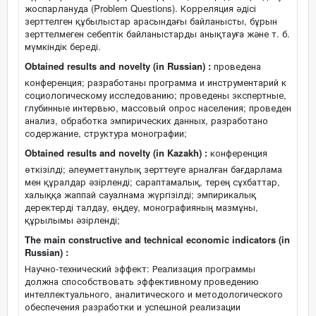
жоспарлануда (Problem Questions). Корреляция әдісі
зерттелген құбылыстар арасындағы байланысты, бұрын
зерттелмеген себептік байланыстарды анықтауға және т. б.
мүмкіндік береді.
Obtained results and novelty (in Russian) :
проведена
конференция; разработаны программа и инструментарий к
социологическому исследованию; проведены экспертные,
глубинные интервью, массовый опрос населения; проведен
анализ, обработка эмпирических данных, разработано
содержание, структура монографии;
Obtained results and novelty (in Kazakh) :
конференция
өткізілді; әлеуметтанулық зерттеуге арналған бағдарлама
мен құралдар әзірленді; сараптамалық, терең сұхбаттар,
халыққа жаппай сауалнама жүргізілді; эмпирикалық
деректерді талдау, өңдеу, монографияның мазмұны,
құрылымы әзірленді;
The main constructive and technical economic indicators (in
Russian) :
Научно-технический эффект: Реализация программы
должна способствовать эффективному проведению
интеллектуального, аналитического и методологического
обеспечения разработки и успешной реализации