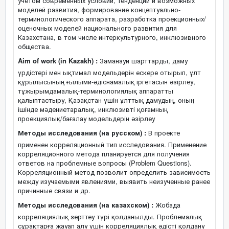
учетом современных условий, тенденций и возможных
моделей развития, формирование концептуально-
терминологического аппарата, разработка проекционных/
оценочных моделей национального развития для
Казахстана, в том числе интеркультурного, инклюзивного
общества.
Aim of work (in Kazakh) :
Заманауи шарттарды, даму
үрдістері мен ықтимал модельдерін ескере отырып, ұлт
құрылысының ғылыми-әдіснамалық іргетасын әзірлеу,
тұжырымдамалық-терминологиялық аппаратты
қалыптастыру, Қазақстан үшін ұлттық дамудың, оның
ішінде мәдениетаралық, инклюзивті қоғамның
проекциялық/бағалау модельдерін әзірлеу
Методы исследования (на русском) :
В проекте
применен корреляционный тип исследования. Применение
корреляционного метода планируется для получения
ответов на проблемные вопросы (Problem Questions).
Корреляционный метод позволит определить зависимость
между изучаемыми явлениями, выявить неизученные ранее
причинные связи и др.
Методы исследования (на казахском) :
Жобада
корреляциялық зерттеу түрі қолданылды. Проблемалық
сұрақтарға жауап алу үшін корреляциялық әдісті қолдану