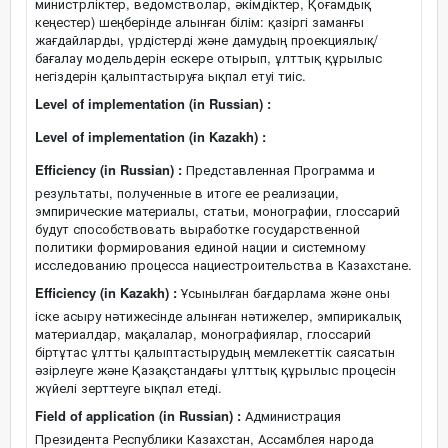
министрліктер, ведомстволар, әкімдіктер, Қоғамдық
кеңестер) шеңберінде алынған білім: қазіргі заманғы
жағдайларды, үрдістерді және дамудың проекциялық/
бағалау модельдерін ескере отырып, ұлттық құрылыс
негіздерін қалыптастыруға ықпал етуі тиіс.
Level of implementation (in Russian) :
Level of implementation (in Kazakh) :
Efficiency (in Russian) :
Представленная Программа и
результаты, полученные в итоге ее реализации,
эмпирические материалы, статьи, монографии, глоссарий
будут способствовать выработке государственной
политики формирования единой нации и системному
исследованию процесса нациестроительства в Казахстане.
Efficiency (in Kazakh) :
Ұсынылған бағдарлама және оны
іске асыру нәтижесінде алынған нәтижелер, эмпирикалық
материалдар, мақалалар, монографиялар, глоссарий
біртұтас ұлтты қалыптастырудың мемлекеттік саясатын
әзірлеуге және Қазақстандағы ұлттық құрылыс процесін
жүйелі зерттеуге ықпал етеді.
Field of application (in Russian) :
Администрация
Президента Республики Казахстан, Ассамблея народа