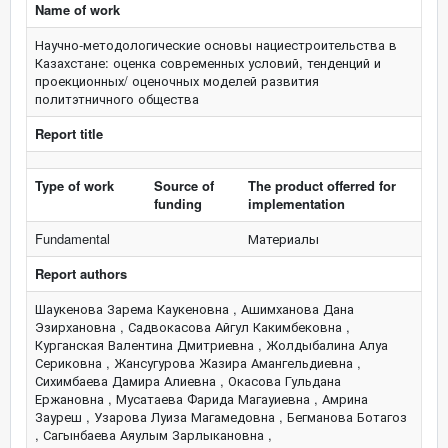
Name of work
Научно-методологические основы нациестроительства в
Казахстане: оценка современных условий, тенденций и
проекционных/ оценочных моделей развития
политэтничного общества
Report title
Type of work
Source of
The product offerred for
funding
implementation
Fundamental
Материалы
Report authors
Шаукенова Зарема Каукеновна , Ашимханова Дана
Эзирхановна , Садвокасова Айгул Какимбековна ,
Курганская Валентина Дмитриевна , Жолдыбалина Алуа
Сериковна , Жансугурова Жазира Амангельдиевна ,
Сихимбаева Дамира Алиевна , Окасова Гульдана
Ержановна , Мусатаева Фарида Магауиевна , Амрина
Зауреш , Узарова Луиза Магамедовна , Бегманова Ботагоз
, Сагынбаева Аяулым Зарлыкановна ,