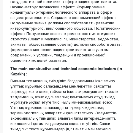
государственной политики в сфере нациестроительства.
Научно-методологический эффект: Формирование
концептуально-терминологического аппарата в сфере
нациестроительства. Социально-экономический эффект:
Полученные знания должны способствовать развитию
интеркультурного, инклюзивного общества. Политический
эффект: Полученные знания в рамках соответствующих
структур (Сенат и Мажилис РК, министерства, ведомства,
акиматы, общественные советы) должны способствовать:
формированию основ нациестроительства с учетом
современных условий, тенденций и проекционных/
оценочных моделей развития.
The main constructive and technical economic indicators (in
Kazakh) :
Ғылыми-техникалық тиімділік: бағдарламаны іске асыру
ұлттық құрылыс саласындағы мемлекеттік саясатты
әзірлеуді және оның табысты іске асырылуын зияткерлік,
талдамалық және әдіснамалық қамтамасыз етуді тиімді
жүргізуге ықпал етуге тиіс. Ғылыми-әдіснамалық әсер:
Ұлттық құрылыс саласындағы тұжырымдамалық-
терминологиялық аппаратты қалыптастыру. Әлеуметтік-
экономикалық тиімділік: алынған білім интермәдениетті,
инклюзивті қоғамның дамуына ықпал етуі тиіс. Саяси
тиімділік: тиісті құрылымдар (ҚР Сенаты мен Мәжілісі,