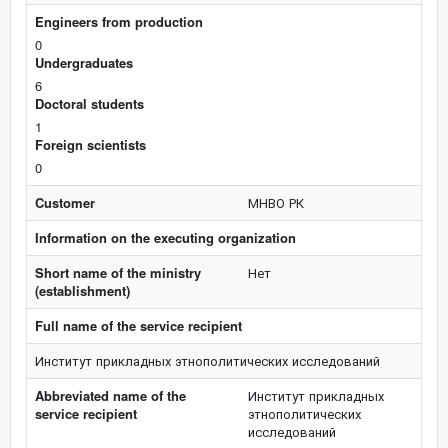
Engineers from production
0
Undergraduates
6
Doctoral students
1
Foreign scientists
0
Customer
МНВО РК
Information on the executing organization
Short name of the ministry
Нет
(establishment)
Full name of the service recipient
Институт прикладных этнополитических исследований
Abbreviated name of the
Институт прикладных
service recipient
этнополитических
исследований