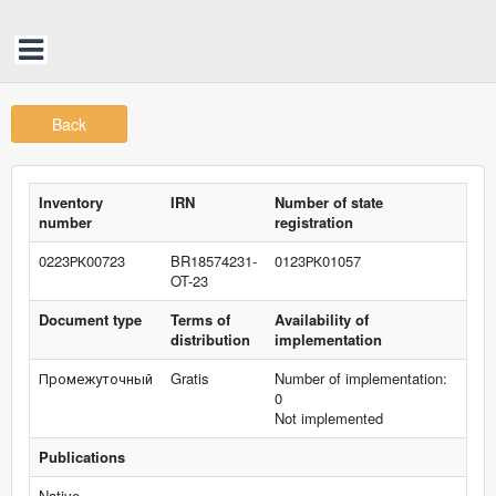
Back
Inventory
IRN
Number of state
number
registration
0223РК00723
BR18574231-
0123РК01057
OT-23
Document type
Terms of
Availability of
distribution
implementation
Промежуточный
Gratis
Number of implementation:
0
Not implemented
Publications
Native