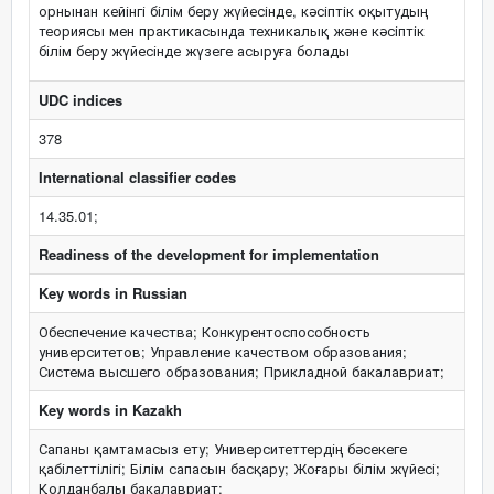
орнынан кейінгі білім беру жүйесінде, кәсіптік оқытудың
теориясы мен практикасында техникалық және кәсіптік
білім беру жүйесінде жүзеге асыруға болады
UDC indices
378
International classifier codes
14.35.01;
Readiness of the development for implementation
Key words in Russian
Обеспечение качества; Конкурентоспособность
университетов; Управление качеством образования;
Система высшего образования; Прикладной бакалавриат;
Key words in Kazakh
Сапаны қамтамасыз ету; Университеттердің бәсекеге
қабілеттілігі; Білім сапасын басқару; Жоғары білім жүйесі;
Қолданбалы бакалавриат;