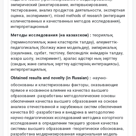
эмпирический (анкетирование, интервьюирование,
тестирование, анализ продуктов деятельности, экспертная
оценка, эксперимент), mixed methods of research (интеграция
количественных и качественных методов исследования),
интерпретационный
Методы исследования (на казахском) :
теориялық
(терминологиялық және кластерлік талдау), әлеуметтік-
педагогикалық (болжау және модельдеу), эмпирикалық
(сауалнама, сұхбат, тестілеу, белсенділік өнімдерін талдау,
өзара шолу, эксперимент), аралас әдістері ның зерттеу
(сандық және сапалық зерттеу әдістерінің интеграциясы),
интерпретациялық
Obtained results and novelty (in Russian) :
-научно-
обоснованы и кластеризованы факторы, оказывающие
прямое и косвенное влияние на качество высшего
образования -разработаны методологические основы
обеспечения качества высшего образования на основе
анализа отечественной и зарубежных систем обеспечения
качества ВО -разработана и внедрена в методологию
научно-педагогических исследований методика когортного
исследования в определении текущего уровня качества
системы высшего образования -теоретически обоснована,
разработана модернизированная национальная модель