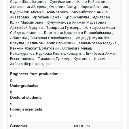
Сауле Жорабековна , Сулейменова Шынар Кайратовна ,
Акижанова Айгерим , Омарова Сафура Караулбековна ,
Кудеринов Алемхан Азаматович , Мухамбетова Амина
Акзатовна , Иргебаев Ержан Турсынханулы , Идиятова
Юлия Максимовна , Кулумжанова Айтжан Муратовна ,
Артықбай Ақжүніс , Темирова Гульвира , Альшурина Асем
Сейдегалымовна , Боргекова Қарлығаш Боранбайқызы ,
Әбдіхалық Теміржан Олжабайұлы , Ысқақ Дінмұхамбет
Исаұлы , Калимов Берик Серикович , Макымбаева Мадина ,
Кенжин Жаксат Болатович , Оспанова Айнаш ,
Кожамуратов Нуркожа Кылышкожаулы , Егинбаева Акжан
Есенгалиевна , Туканова Гульмира Куатовна , Ислам
Ақбота Шералханқызы ,
Engineers from production
0
Undergraduates
0
Doctoral students
2
Foreign scientists
2
Customer
МНВО РК