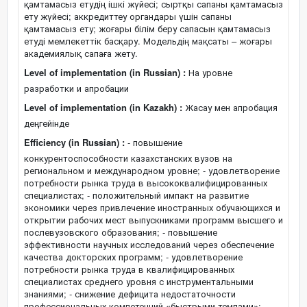
қамтамасыз етудің ішкі жүйесі; сыртқы сапаны қамтамасыз
ету жүйесі; аккредиттеу органдары үшін сапаны
қамтамасыз ету; жоғары білім беру сапасын қамтамасыз
етуді мемлекеттік басқару. Модельдің мақсаты – жоғары
академиялық сапаға жету.
Level of implementation (in Russian) :
На уровне
разработки и апробации
Level of implementation (in Kazakh) :
Жасау мен апробация
деңгейінде
Efficiency (in Russian) :
- повышение
конкурентоспособности казахстанских вузов на
региональном и международном уровне; - удовлетворение
потребности рынка труда в высококвалифицированных
специалистах; - положительный импакт на развитие
экономики через привлечение иностранных обучающихся и
открытии рабочих мест выпускниками программ высшего и
послевузовского образования; - повышение
эффективности научных исследований через обеспечение
качества докторских программ; - удовлетворение
потребности рынка труда в квалифицированных
специалистах среднего уровня с инструментальными
знаниями; - снижение дефицита недостаточности
профессиональных компетенций «быстрыми темпами»; -