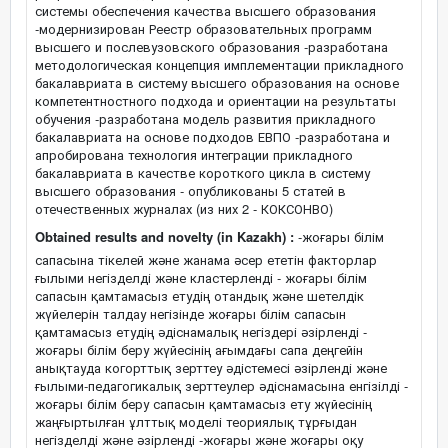
системы обеспечения качества высшего образования
-модернизирован Реестр образовательных программ
высшего и послевузовского образования -разработана
методологическая концепция имплементации прикладного
бакалавриата в систему высшего образования на основе
компетентностного подхода и ориентации на результаты
обучения -разработана модель развития прикладного
бакалавриата на основе подходов ЕВПО -разработана и
апробирована технология интеграции прикладного
бакалавриата в качестве короткого цикла в систему
высшего образования - опубликованы 5 статей в
отечественных журналах (из них 2 - КОКСОНВО)
Obtained results and novelty (in Kazakh) :
-жоғары білім
сапасына тікелей және жанама әсер ететін факторлар
ғылыми негізделді және кластерленді - жоғары білім
сапасын қамтамасыз етудің отандық және шетелдік
жүйелерін талдау негізінде жоғары білім сапасын
қамтамасыз етудің әдіснамалық негіздері әзірленді -
жоғары білім беру жүйесінің ағымдағы сапа деңгейін
анықтауда когорттық зерттеу әдістемесі әзірленді және
ғылыми-педагогикалық зерттеулер әдіснамасына енгізілді -
жоғары білім беру сапасын қамтамасыз ету жүйесінің
жаңғыртылған ұлттық моделі теориялық тұрғыдан
негізделді және әзірленді -жоғары және жоғары оқу