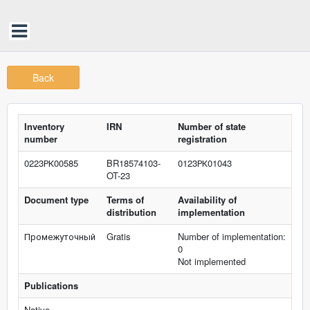
Back
Inventory
IRN
Number of state
number
registration
0223РК00585
BR18574103-
0123РК01043
OT-23
Document type
Terms of
Availability of
distribution
implementation
Промежуточный
Gratis
Number of implementation:
0
Not implemented
Publications
Native