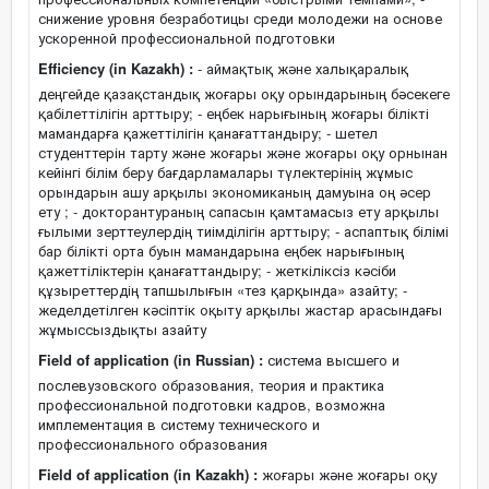
снижение уровня безработицы среди молодежи на основе
ускоренной профессиональной подготовки
Efficiency (in Kazakh) :
- аймақтық және халықаралық
деңгейде қазақстандық жоғары оқу орындарының бәсекеге
қабілеттілігін арттыру; - еңбек нарығының жоғары білікті
мамандарға қажеттілігін қанағаттандыру; - шетел
студенттерін тарту және жоғары және жоғары оқу орнынан
кейінгі білім беру бағдарламалары түлектерінің жұмыс
орындарын ашу арқылы экономиканың дамуына оң әсер
ету ; - докторантураның сапасын қамтамасыз ету арқылы
ғылыми зерттеулердің тиімділігін арттыру; - аспаптық білімі
бар білікті орта буын мамандарына еңбек нарығының
қажеттіліктерін қанағаттандыру; - жеткіліксіз кәсіби
құзыреттердің тапшылығын «тез қарқында» азайту; -
жеделдетілген кәсіптік оқыту арқылы жастар арасындағы
жұмыссыздықты азайту
Field of application (in Russian) :
система высшего и
послевузовского образования, теория и практика
профессиональной подготовки кадров, возможна
имплементация в систему технического и
профессионального образования
Field of application (in Kazakh) :
жоғары және жоғары оқу