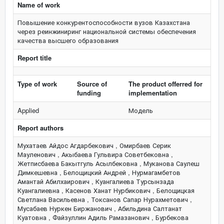
Name of work
Повышение конкурентоспособности вузов Казахстана
через реинжиниринг национальной системы обеспечения
качества высшего образования
Report title
Type of work
Source of
The product offerred for
funding
implementation
Applied
Модель
Report authors
Мухатаев Айдос Агдарбекович , Омирбаев Серик
Мауленович , Акыбаева Гульвира Советбековна ,
Жетписбаева Бакытгуль Асылбековна , Муканова Саулеш
Димкешевна , Белощицкий Андрей , Нурмагамбетов
Амантай Абилхаирович , Куангалиева Турсынзада
Куангалиевна , Касенов Ханат Нурбикович , Белощицкая
Светлана Васильевна , Токсанов Сапар Нурахметович ,
Мусабаев Нуркен Биржанович , Абильдина Салтанат
Куатовна , Файзуллин Адиль Рамазанович , Бурбекова