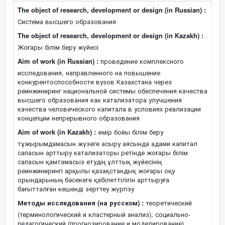
The object of research, development or design (in Russian) :
Система высшего образования
The object of research, development or design (in Kazakh) :
Жоғары білім беру жүйесі
Aim of work (in Russian) :
проведение комплексного
исследования, направленного на повышение
конкурентоспособности вузов Казахстана через
реинжиниринг национальной системы обеспечения качества
высшего образования как катализатора улучшения
качества человеческого капитала в условиях реализации
концепции непрерывного образования
Aim of work (in Kazakh) :
өмір бойы білім беру
тұжырымдамасын жүзеге асыру аясында адами капитал
сапасын арттыру катализаторы ретінде жоғары білім
сапасын қамтамасыз етудің ұлттық жүйесінің
реинжинирингі арқылы қазақстандық жоғары оқу
орындарының бәсекеге қабілеттілігін арттыруға
бағытталған кешенді зерттеу жүргізу
Методы исследования (на русском) :
теоретический
(терминологический и кластерный анализ), социально-
педагогический (прогнозирование и моделирование),