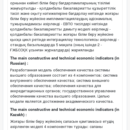
орнынан кейінгі білім беру бағдарламаларының тізілімі
жаңғыртылды - қолданбалы бакалавриатты құзыреттілік
тәсіл және оқыту нәтижелеріне бағдарлау негізінде жоғары
білім беру жүйесіне имплементациялаудың әдіснамалық
тұжырымдамасы әзірленді - ЕВПО тәсілдері негізінде
қолданбалы бакалавриатты дамыту моделі әзірленді -
қолданбалы бакалавриатты жоғары білім беру жүйесіне
қысқа цикл ретінде интеграциялау технологиясы әзірленді -
отандық басылымдарда 5 мақала (оның ішінде 2 -
ҒЖБССҚК ұсынған журналдарда) жарияланды
The main constructive and technical economic indicators (in
Russian) :
Разработанная модель обеспечения качества системы
высшего образования состоит из 4 компонентов: система
внутреннего обеспечения качества; система внешнего
обеспечения качества; обеспечения качества для
аккредитационных органов; государственное управление
обеспечением качества высшего образования. Целью
модели является достижение академического качества.
The main constructive and technical economic indicators (in
Kazakh) :
Жоғары білім беру жүйесінің сапасын қамтамасыз етудің
әзірленген моделі 4 компоненттен тұрады: сапаны