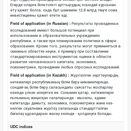
Егерде оларға біліктілікті арттырудың осындай курсынан
өту қажет болса, онда бұл шамамен 12,8 млрд теңге сома
инвестицияны қажет ететін еді.
Field of application (in Russian) :
Результаты проведенных
исследований имеют большой потенциал при
использовании в образовательных учреждениях
республики, а также при планировании политики в сфере
образования. Кроме того, результаты могут применяться в
смежных областях науки, к примеру при составлении
стандартизированных инструментов оценки в области
развития человеческого капитала, экономике,
психометрике, проведении любых опросных исследований.
Field of application (in Kazakh) :
Жүргізілген зерттеулердің
нәтижелері республиканың білім беру мекемелерінде,
сондай-ақ білім беру саласындағы саясатты жоспарлау
кезінде үлкен әлеуетке ие. Сонымен қатар, нәтижелерін
ғылымның жаңасқан салаларында - мысалы, адами
капиталды дамыту, экономика, психометрика және кез-
келген сауалнама жүргізу саласында стандартталған
бағалау құралдарын жасау кезінде - қолдануға болады.
UDC indices