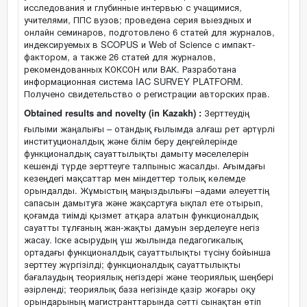
исследования и глубинные интервью с учащимися,
учителями, ППС вузов; проведена серия выездных и
онлайн семинаров, подготовлено 6 статей для журналов,
индексируемых в SCOPUS и Web of Science с импакт-
фактором, а также 26 статей для журналов,
рекомендованных КОКСОН или ВАК. Разработана
информационная система IAC SURVEY PLATFORM.
Получено свидетельство о регистрации авторских прав.
Obtained results and novelty (in Kazakh) :
Зерттеудің
ғылыми жаңалығы – отандық ғылымда алғаш рет әртүрлі
институционалдық және білім беру деңгейлерінде
функционалдық сауаттылықты дамыту мәселелерін
кешенді түрде зерттеуге талпыныс жасалды. Ағымдағы
кезеңдегі мақсаттар мен міндеттер толық көлемде
орындалды. Жұмыстың маңыздылығы –адами әлеуеттің
сапасын дамытуға және жақсартуға ықпал ете отырып,
қоғамда тиімді қызмет атқара алатын функционалдық
сауатты тұлғаның жан-жақты дамуын зерделеуге негіз
жасау. Іске асырудың үш жылында педагогикалық
ортадағы функционалдық сауаттылықты түсіну бойынша
зерттеу жүргізілді; функционалдық сауаттылықты
бағалаудың теориялық негіздері және теориялық шеңбері
әзірленді; теориялық база негізінде қазір жоғары оқу
орындарының магистранттарында сәтті сынақтан өтіп