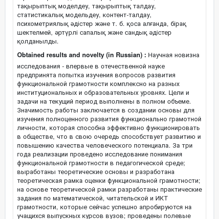
тақырыптық моделдеу, тақырыптық талдау,
статистикалық модельдеу, контент-талдау,
психометриялық әдістер және т. б. қоса алғанда, бірақ
шектелмей, әртүрлі сапалық және сандық әдістер
қолданылды.
Obtained results and novelty (in Russian) :
Научная новизна
исследования - впервые в отечественной науке
предпринята попытка изучения вопросов развития
функциональной грамотности комплексно на разных
институциональных и образовательных уровнях. Цели и
задачи на текущий период выполнены в полном объеме.
Значимость работы заключается в создании основы для
изучения полноценного развития функционально грамотной
личности, которая способна эффективно функционировать
в обществе, что в свою очередь способствует развитию и
повышению качества человеческого потенциала. За три
года реализации проведено исследование понимания
функциональной грамотности в педагогической среде;
выработаны теоретические основы и разработана
теоретическая рамка оценки функциональной грамотности;
на основе теоретической рамки разработаны практические
задания по математической, читательской и ИКТ
грамотности, которые сейчас успешно апробируются на
учащихся выпускных курсов вузов; проведены полевые