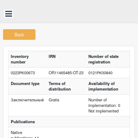
Back
Inventory
IRN
Number of state
number
registration
0223РК00673
OR11465485-OT-23
0121РК00840
Document type
Terms of
Availability of
distribution
implementation
Заключительный
Gratis
Number of
implementation: 0
Not implemented
Publications
Native
publications: 14