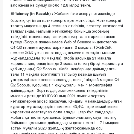
вложений на сумму около 12,8 млрд тенге.
Efficiency (in Kazakh) :
Жобаны іске асыру нәтижесінде
барлық күтілген нәтижелерге қол жеткізілді. Нәтижелерді
тарату мақсатында 4 семинар өткізіліп, зерттеу нәтижелері
талқыланды. Ғылыми нәтижелер бойынша жобаның
тиімділігі техникалық тапсырманың талаптарынан асып
түседі (Scopus және/немесе Web of Science индекстелген
Q1-Q3 ғылыми журналдарындағы 2 мақала, ҒЖББСБК
немесе ЖАК ұсынған отандық немесе шетелдік ғылыми
журналдардағы 10 мақала). Жоба аясында 21 мақала
жарияланды, оның ішінде 3 мақала (оның біреуі жариялауға
қабылданды) Q2 Scopus. Жоба шеңберінде дайындалған
тағы 11 мақала есептілікті тапсыру кезінде шығып
үлгермеді және рецензиялануда, оның ішінде 3 мақала Q1-
Q2 Scopus. Қосымша 1 оқу құралы мен 1 Монография
дайындалды. Зерттеудің экономикалық тиімділігінің
мысалы ретінде ЮНЕСКО-ның 2021 жылғы зерттеу
нәтижелеріне ұқсас жасалған, ҚР-дағы мамандандырылған
курстар мұғалімдердің шамамен 43,4% - қамтымайтынын
көрсеткен есептеулер бола алады. Егер бұл сандарды
жобаға қатысты қолданса, функционалдық сауаттылық
бойынша қосымша дайындықты қажет ететін 171 мыңнан
астам мұғалім 2023 жылдың желтоқсанында осы
зерттеудің материалдарына онлайн қол жеткізе алады.