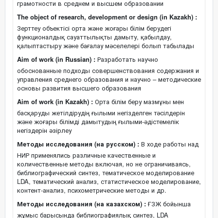
грамотности в среднем и высшем образовании
The object of research, development or design (in Kazakh) :
Зерттеу объектісі орта және жоғары білім берудегі
функционалдық сауаттылықты дамыту, қабылдау,
қалыптастыру және бағалау мәселелері болып табылады
Aim of work (in Russian) :
Разработать научно
обоснованные подходы совершенствования содержания и
управления среднего образования и научно – методические
основы развития высшего образования
Aim of work (in Kazakh) :
Орта білім беру мазмұны мен
басқаруды жетілдірудің ғылыми негізделген тәсілдерін
және жоғары білімді дамытудың ғылыми-әдістемелік
негіздерін әзірлеу
Методы исследования (на русском) :
В ходе работы над
НИР применялись различные качественные и
количественные методы включая, но не ограничиваясь,
библиографический синтез, тематическое моделирование
LDA, тематический анализ, статистическое моделирование,
контент-анализ, психометрические методы и др.
Методы исследования (на казахском) :
ҒЗЖ бойынша
жұмыс барысында библиографиялық синтез, LDA