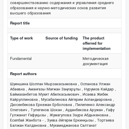
совершенствованию содержания и управления среднего
образования и научно-методических основ развития
высшего образования
Report title
Type of work
Source of funding
The product
offerred for
implementation
Fundamental
Методическая
документация
Report authors
Шуиншина Шолпан Мырзакасымовна , Оспанова Улжан
Абаевна , Аманғазы Мағжан Заңғарұлы , Нурумов Кайдар ,
Баймаханбетов Мухит Абилкасымович , Исаева Жибек
Кайруллиновна , Мусабалинова Айгерим Аспандиаровна ,
Дюсенбекова Еркежан Ерболовна , Пилипенко Александр
Олегович , Тулегенов Шокан , Ауданбекова Аружан , Ғафу
Гүлжанат Ғафуқызы , Жумагулова Зауре Абдыкеновна ,
Есепбай Жанбота - , Зуева Әйгерім Еркинқызы , Тортаева
Балжан Калдановна , Мухамеджанова Салтанат