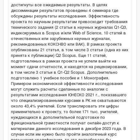
достигнуты все ожидаемые результаты. В целях
диссеминации результатов проведены 4 семинара где
обсуждены результаты исследования. Эффективность
проекта по научным результатам превосходит требования
технического задания (2 статьи в научных журналах Q1-Q3,
индексируемых в Scopus и/или Web of Science, 10 статей в
отечественных или зарубежных научных журналах,
рекомендованных КОКСНВО или ВАК). В рамках проекта
опубликованы 21 статья, в том числе 3 статьи (одна из них
принята к публикации) Q2 Scopus. Еще 11 статей,
подготовленых в рамках проекта не успели выйти на
момент сдачи отчетности, и находятся на рецензировании,
в том числе 3 статьи в Q1-Q2 Scopus. Дополнительно
подготовлено 1 учебное пособие и 1 Монография.
Примером экономической эффективности исследования
могут служить расчеты сделанные по аналогии с
результатами исследования ЮНЕСКО 2021 г., показавшего
что специализированными курсами в РК не охватываются
около 43,4% учителей. Если транслировать эти цифры
применительно к проекту, то более 171 тыс. учителей,
нуждающихся в дополнительной подготовке по
функциональной грамотности получат онлайн-доступ к
материалам данного исследования в декабре 2023 года. В
случае если им нужно было пройти аналогичный курс
повышения квалификации, то это потребовало бы