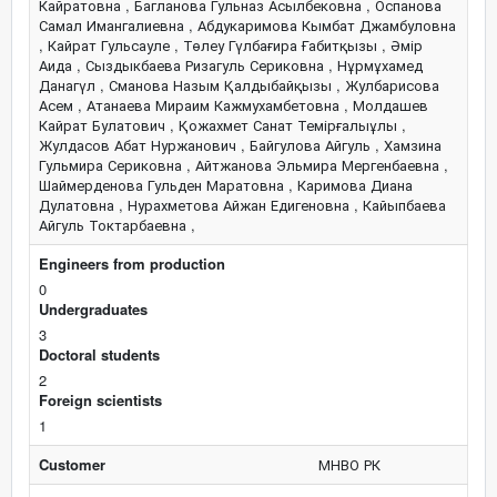
Кайратовна , Багланова Гульназ Асылбековна , Оспанова
Самал Имангалиевна , Абдукаримова Кымбат Джамбуловна
, Кайрат Гульсауле , Төлеу Гүлбағира Ғабитқызы , Әмір
Аида , Сыздыкбаева Ризагуль Сериковна , Нұрмұхамед
Данагүл , Сманова Назым Қалдыбайқызы , Жулбарисова
Асем , Атанаева Мираим Кажмухамбетовна , Молдашев
Кайрат Булатович , Қожахмет Санат Темірғалыұлы ,
Жулдасов Абат Нуржанович , Байгулова Айгуль , Хамзина
Гульмира Сериковна , Айтжанова Эльмира Мергенбаевна ,
Шаймерденова Гульден Маратовна , Каримова Диана
Дулатовна , Нурахметова Айжан Едигеновна , Кайыпбаева
Айгуль Токтарбаевна ,
Engineers from production
0
Undergraduates
3
Doctoral students
2
Foreign scientists
1
Customer
МНВО РК