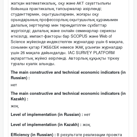
жатқан математикалық, оқу және АКТ сауаттылығы
бойынша практикалық тапсырмалар әзірленді;
студенттермен, оқытушылармен, жоғары оқу
орындарының профессорлық-оқытушылық құрамымен
далалық зерттеулер мен тереңдетілген сұхбаттар
жүргізілді; далалық және онлайн семинарлар сериясы
өткізілді, импакт-факторы бар SCOPUS және Web of
Science жүйесінде индекстелген журналдар үшін 6 мақала,
сонымен қатар ҒЖББСБК немесе ЖАҚ ұсынған журналдар
үшін 26 мақала дайындалды. IAC SURVEY PLATFORM
ақпараттық жүйесі әзірленді. Авторлық құқықты тіркеу
туралы куәлік алынды.
The main constructive and technical economic indicators (in
Russian) :
нет
The main constructive and technical economic indicators (in
Kazakh) :
жоқ
Level of implementation (in Russian) :
нет
Level of implementation (in Kazakh) :
жоқ
Efficiency (in Russian) :
В результате реализации проекта