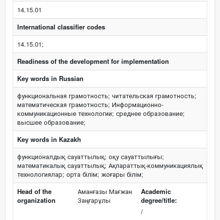
14.15.01
International classifier codes
14.15.01;
Readiness of the development for implementation
Key words in Russian
функциональная грамотность; читательская грамотность;
математическая грамотность; Информационно-
коммуникационные технологии; среднее образование;
высшее образование;
Key words in Kazakh
функционалдық сауаттылық; оқу сауаттылығы;
математикалық сауаттылық; Ақпараттық-коммуникациялық
технологиялар; орта білім; жоғары білім;
Head of the
Аманғазы Мағжан
Academic
organization
Заңғарұлы
degree/title:
/