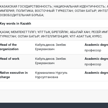
КАЗАХСКАЯ ГОСУДАРСТВЕННОСТЬ; НАЦИОНАЛЬНАЯ ИДЕНТИЧНОСТЬ; 
ИМПЕРИЯ; ПОЛИТИКА; ВОСТОЧНЫЙ ТУРКЕСТАН; ОСПАН БАТЫР; ИНТЕ
ОСВОБОДИТЕЛЬНАЯ БОРЬБА;
Key words in Kazakh
ҚАЗАҚ МЕМЛЕКЕТТІЛІГІ; ҰЛТТЫҚ БІРЕГЕЙЛІК; АБЫЛАЙ ХАН; РЕСЕЙ И
ТҮРКІСТАН; ОСПАН БАТЫР; ИНТЕЛЛИГЕНЦИЯ; ҰЛТ-АЗАТТЫҚ КҮРЕС;
Head of the
Кабульдинов Зиябек
Academic degree
organization
Ермуханович
профессор
Head of work
Кабульдинов Зиябек
Academic degree
Ермуханович
профессор
Native executive in
Курманалина Нургуль
Academic degree
charge
Нурсултановна