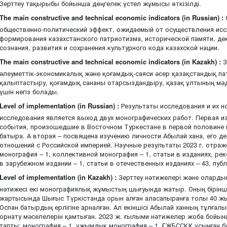
Зерттеу тақырыбы бойынша дөңгелек үстел жұмысы өткізілді.
The main constructive and technical economic indicators (in Russian) :
общественно-политический эффект, ожидаемый от осуществления исс
формирования казахстанского патриотизма, исторической памяти, д
сознания, развития и сохранения культурного кода казахской нации.
The main constructive and technical economic indicators (in Kazakh) :
З
әлеуметтік-экономикалық және қоғамдық-саяси әсер қазақстандық па
қалыптастыру, қоғамдық сананы отарсыздандыру, қазақ ұлтының мәд
үшін негіз болады.
Level of implementation (in Russian) :
Результаты исследования и их н
исследования является выход двух монографических работ. Первая и
события, произошедшие в Восточном Туркестане в первой половине 
батыра. А вторая – посвящена изучению личности Абылай хана, его д
отношений с Российской империей. Научные результаты 2023 г. отраж
монография – 1, коллективной монография – 1, статьи в изданиях, р
в зарубежном издании – 1, статьи в отечественных изданиях – 43, пуб
Level of implementation (in Kazakh) :
Зерттеу нәтижелері және олардың 
нәтижесі екі монографиялық жұмыстың шығуында жатыр. Оның біріншіс
жартысында Шығыс Түркістанда орын алған аласапыранға толы 40 жы
Оспан батырдың ерлігіне арналған. Ал екіншісі Абылай ханның тұлғал
орнату мәселелерін қамтыған. 2023 ж. ғылыми нәтижелер жоба бойы
тапты: монография – 1, ұжымдық монография – 1, ҒЖБССҚК ұсынған 