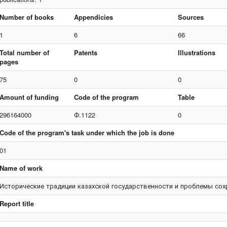
Number of books
Appendicies
Sources
1
6
66
Total number of
Patents
Illustrations
pages
75
0
0
Amount of funding
Code of the program
Table
296164000
Ф.1122
0
Code of the program's task under which the job is done
01
Name of work
Исторические традиции казахской государственности и проблемы сох
Report title