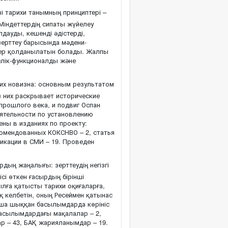
зі тарихи танымның принциптері –
Міндеттердің сипаты жүйелеу
дауды, кешенді әдістерді,
зерттеу барысында мәдени-
стер қолданылатын болады. Жалпы
йелік-функционалды және
их новизна: основным результатом
з них раскрывает исторические
прошлого века, и подвиг Оспан
еятельности по установлению
ены в изданиях по проекту:
екомендованных КОКСНВО – 2, статья
ликации в СМИ – 19. Проведен
дың жаңалығы: зерттеудің негізгі
і өткен ғасырдың бірінші
лға қатысты тарихи оқиғаларға,
ық келбетін, оның Ресеймен қатынас
нша шыққан басылымдарда көрініс
басылымдардағы мақалалар – 2,
р – 43, БАҚ жарияланымдар – 19.