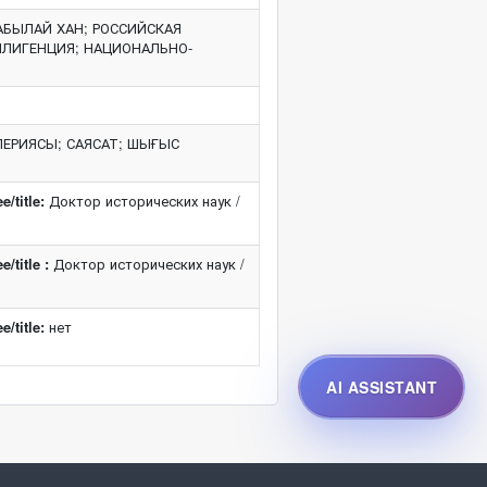
АБЫЛАЙ ХАН; РОССИЙСКАЯ
ЛЛИГЕНЦИЯ; НАЦИОНАЛЬНО-
МПЕРИЯСЫ; САЯСАТ; ШЫҒЫС
/title:
Доктор исторических наук /
/title :
Доктор исторических наук /
/title:
нет
AI ASSISTANT