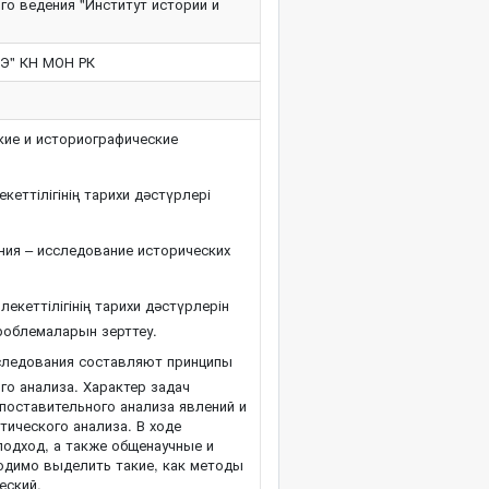
го ведения "Институт истории и
ИЭ" КН МОН РК
ие и историографические
кеттілігінің тарихи дәстүрлері
ния – исследование исторических
лекеттілігінің тарихи дәстүрлерін
проблемаларын зерттеу.
следования составляют принципы
го анализа. Характер задач
поставительного анализа явлений и
тического анализа. В ходе
подход, а также общенаучные и
одимо выделить такие, как методы
еский.