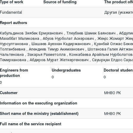
Type of work
Source of funding
The product off
Fundamental
Другая (укажит
Report authors
Кабульдинов Зиябек Ермуханович , Тлеубаев Шамек Баянович , Абдули
Махаббат Маликовна , Абуов Нурболат Аскерович , Жеңіс Жомарт Жең
Нурсултановна , Шашаев Ауезхан Кадиржанович , Қуанбай Олжас Бекен
Толганбаевна , Апендиев Тимур Акимханович , Шотанова Галия Айтжа
Чальтеновна , Закарья Рахметолла , Конкабаева Арайлым Нурболато
Темирхановна , Абдиров Мурат Жеткергенович , Сауырқан Елдос Сауы
Engineers from
Undergraduates
Doctoral studen
production
0
0
0
Customer
МНВО РК
Information on the executing organization
Short name of the ministry (establishment)
МНВО РК
Full name of the service recipient