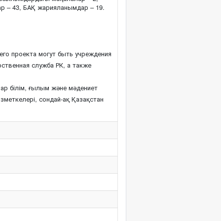
р – 43, БАҚ жарияланымдар – 19.
го проекта могут быть учреждения
рственная служба РК, а также
р білім, ғылым және мәдениет
ызметкелері, сондай-ақ Қазақстан