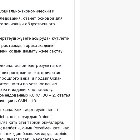
Социально-экономический и
ледования, станет основой для
еколонизации общественного
ерттеуді жүзеге асырудан күтілетін
триотизмді, тарихи жадыны
ени кодын дамыту және сақтау
овизна: основным результатом
з них раскрывает исторические
прошлого века, и подвиг Оспан
еятельности по установлению
ены в изданиях по проекту:
екомендованных КОКСНВО – 2, статья
ликации в СМИ – 19.
жаңалығы: зерттеудің негізгі
і өткен ғасырдың бірінші
лға қатысты тарихи оқиғаларға,
ық келбетін, оның Ресеймен қатынас
нша шыққан басылымдарда көрініс
басылымдардағы мақалалар – 2,