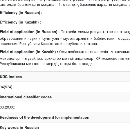
шетелдік баслымдағы мақала – 1, отандық басылымдардағы мақалала
Efficiency (in Russian) :
Efficiency (in Kazakh) :
Field of application (in Russian) :
Потребителями результатов настояще
образования и науки и культуры – музеи, архивы и библиотеки, госуда
население Республики Казахстан и зарубежных стран.
Field of application (in Kazakh) :
Осы жобаның нәтижелерін тұтынушыла
мекемелері – музейлер, архивтер мен кітапханалар, ҚР мемлекеттік қ
Республикасы мен шет елдердің халқы бола алады.
UDC indices
94(574)
International classifier codes
03.20.00;
Readiness of the development for implementation
Key words in Russian