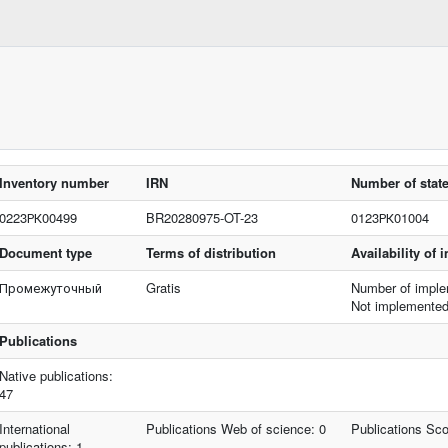
Inventory number
IRN
Number of state
0223РК00499
BR20280975-OT-23
0123РК01004
Document type
Terms of distribution
Availability of
Промежуточный
Gratis
Number of imple
Not implemente
Publications
Native publications:
47
International
Publications Web of science: 0
Publications Sc
publications: 1