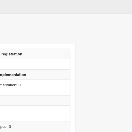
 registration
 implementation
mentation: 0
d
opus: 0