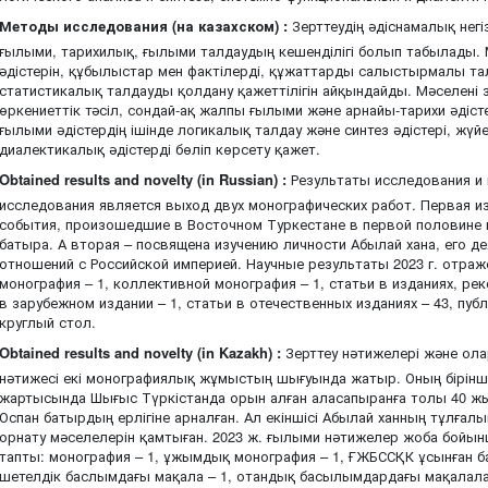
Методы исследования (на казахском) :
Зерттеудің әдіснамалық негі
ғылыми, тарихилық, ғылыми талдаудың кешенділігі болып табылады. 
әдістерін, құбылыстар мен фактілерді, құжаттарды салыстырмалы тал
статистикалық талдауды қолдану қажеттілігін айқындайды. Мәселені 
өркениеттік тәсіл, сондай-ақ жалпы ғылыми және арнайы-тарихи әді
ғылыми әдістердің ішінде логикалық талдау және синтез әдістері, жү
диалектикалық әдістерді бөліп көрсету қажет.
Obtained results and novelty (in Russian) :
Результаты исследования и 
исследования является выход двух монографических работ. Первая и
события, произошедшие в Восточном Туркестане в первой половине 
батыра. А вторая – посвящена изучению личности Абылай хана, его д
отношений с Российской империей. Научные результаты 2023 г. отраж
монография – 1, коллективной монография – 1, статьи в изданиях, р
в зарубежном издании – 1, статьи в отечественных изданиях – 43, пуб
круглый стол.
Obtained results and novelty (in Kazakh) :
Зерттеу нәтижелері және олар
нәтижесі екі монографиялық жұмыстың шығуында жатыр. Оның біріншіс
жартысында Шығыс Түркістанда орын алған аласапыранға толы 40 жы
Оспан батырдың ерлігіне арналған. Ал екіншісі Абылай ханның тұлғал
орнату мәселелерін қамтыған. 2023 ж. ғылыми нәтижелер жоба бойы
тапты: монография – 1, ұжымдық монография – 1, ҒЖБССҚК ұсынған 
шетелдік баслымдағы мақала – 1, отандық басылымдардағы мақалала