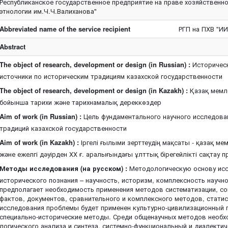
Республиканское государственное предприятие на праве хозяйственно
этнологии им.Ч.Ч.Валиханова"
Abbreviated name of the service recipient
РГП на ПХВ "И
Abstract
The object of research, development or design (in Russian) :
Историческ
источники по историческим традициям казахской государственности
The object of research, development or design (in Kazakh) :
Қазақ мемле
бойынша тарихи және тарихнамалық дереккөздер
Aim of work (in Russian) :
Цель фундаментального научного исследова
традиций казахской государственности
Aim of work (in Kazakh) :
Іргелі ғылыми зерттеудің мақсаты - қазақ мем
және ежелгі дәуірден ХХ ғ. аралығындағы ұлттық бірегейлікті сақтау 
Методы исследования (на русском) :
Методологическую основу ис
исторического познания – научность, историзм, комплексность научно
предполагает необходимость применения методов систематизации, со
фактов, документов, сравнительного и комплексного методов, статис
исследования проблемы будет применен культурно-цивилизационный 
специально-исторические методы. Среди общенаучных методов необх
логического анализа и синтеза, системно-функциональный и диалектич