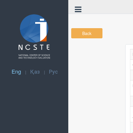
Back
Eng
Қаз
Рус
|
|