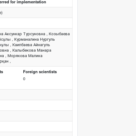
erred for implementation
е)
на Аксункар Турсуновна , Козыбаева
ісұлы , Курманалина Нургуль
ұлы , Каипбаева Айнагуль
новна , Калыбекова Манара
вна , Морякова Малика
рқан ,
ts
Foreign scientists
0