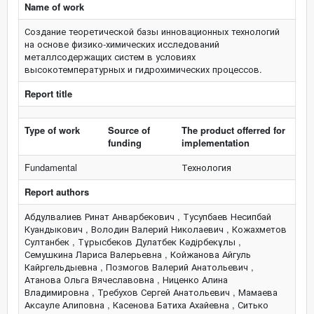
Name of work
Создание теоретической базы инновационных технологий
на основе физико-химических исследований
металлсодержащих систем в условиях
высокотемпературных и гидрохимических процессов.
Report title
Type of work
Source of
The product offerred for
funding
implementation
Fundamental
Технология
Report authors
Абдулвалиев Ринат Анварбекович , Тусупбаев Несипбай
Куандыкович , Володин Валерий Николаевич , Кожахметов
Султанбек , Тұрысбеков Дулатбек Кәдірбекұлы ,
Семушкина Лариса Валерьевна , Койжанова Айгуль
Кайргельдыевна , Позмогов Валерий Анатольевич ,
Атанова Ольга Вячеславовна , Ниценко Алина
Владимировна , Требухов Сергей Анатольевич , Мамаева
Аксауле Алиповна , Касенова Батиха Ахайевна , Ситько