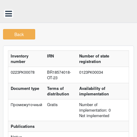
Back
Inventory
IRN
Number of state
number
registration
0223РК00078
BR18574018-
0123РК00034
OT-23
Document type
Terms of
Availability of
distribution
implementation
Промежуточный
Gratis
Number of
implementation: 0
Not implemented
Publications
Native