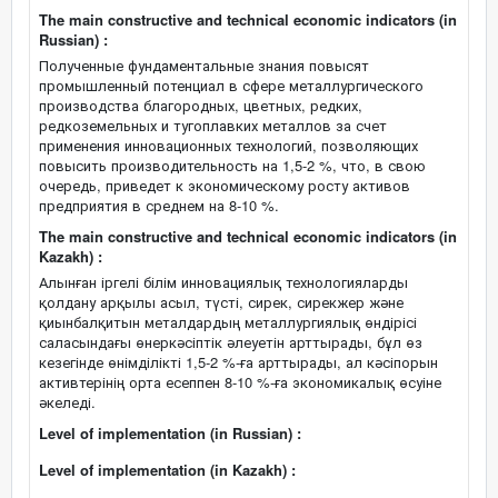
The main constructive and technical economic indicators (in
Russian) :
Полученные фундаментальные знания повысят
промышленный потенциал в сфере металлургического
производства благородных, цветных, редких,
редкоземельных и тугоплавких металлов за счет
применения инновационных технологий, позволяющих
повысить производительность на 1,5-2 %, что, в свою
очередь, приведет к экономическому росту активов
предприятия в среднем на 8-10 %.
The main constructive and technical economic indicators (in
Kazakh) :
Алынған іргелі білім инновациялық технологияларды
қолдану арқылы асыл, түсті, сирек, сирекжер және
қиынбалқитын металдардың металлургиялық өндірісі
саласындағы өнеркәсіптік әлеуетін арттырады, бұл өз
кезегінде өнімділікті 1,5-2 %-ға арттырады, ал кәсіпорын
активтерінің орта есеппен 8-10 %-ға экономикалық өсуіне
әкеледі.
Level of implementation (in Russian) :
Level of implementation (in Kazakh) :