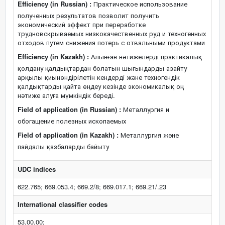
Efficiency (in Russian) :
Практическое использование
полученных результатов позволит получить
экономический эффект при переработке
трудновскрываемых низкокачественных руд и техногенных
отходов путем снижения потерь с отвальными продуктами
Efficiency (in Kazakh) :
Алынған нәтижелерді практикалық
қолдану қалдықтардан болатын шығындарды азайту
арқылы қиынөндірілетін кендерді және техногендік
қалдықтарды қайта өңдеу кезінде экономикалық оң
нәтиже алуға мүмкіндік береді.
Field of application (in Russian) :
Металлургия и
обогащение полезных ископаемых
Field of application (in Kazakh) :
Металлургия және
пайдалы қазбаларды байыту
UDC indices
622.765; 669.053.4; 669.2/8; 669.017.1; 669.21/.23
International classifier codes
53.00.00;