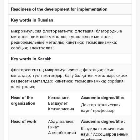
Readiness of the development for implementation
Key words in Russian
микроэмульсия флотореагента; флотация; благородные
металлы; цветные металлы; тугоплавкие металлы;
редкоземельные металлы; кинетика; термодинамика;
сорбция; электролиз;
Key words in Kazakh
флотореагенттің микроэмульсиясы; флотация; асыл
металдар; түсті металдар; баяу балқитын металдар; сирек
кездесетін металдар; кинетика; термодинамика; сорбция;
электролиз;
Head of the
Кенжалиев
Academic degree/title:
organization
Багдаулет
Доктор технических
Кенжалиевич
наук / профессор
Head of work
Абдулвалиев
Academic degree/title :
Ринат
Кандидат технических
Анварбекович
наук / Ассоциированный
профессор