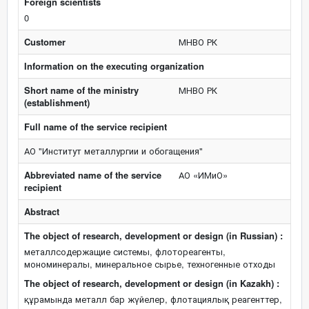
Foreign scientists
0
Customer
МНВО РК
Information on the executing organization
Short name of the ministry
МНВО РК
(establishment)
Full name of the service recipient
АО "Институт металлургии и обогащения"
Abbreviated name of the service
АО «ИМиО»
recipient
Abstract
The object of research, development or design (in Russian) :
металлсодержащие системы, флотореагенты,
мономинералы, минеральное сырье, техногенные отходы
The object of research, development or design (in Kazakh) :
құрамында металл бар жүйелер, флотациялық реагенттер,