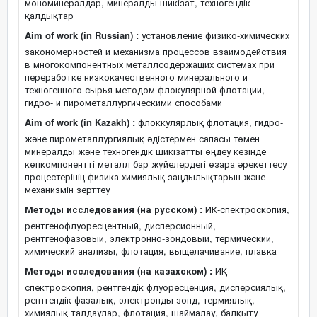
мономинералдар, минералды шикізат, техногендік
қалдықтар
Aim of work (in Russian) :
установление физико-химических
закономерностей и механизма процессов взаимодействия
в многокомпонентных металлсодержащих системах при
переработке низкокачественного минерального и
техногенного сырья методом флокулярной флотации,
гидро- и пирометаллургическими способами
Aim of work (in Kazakh) :
флоккулярлық флотация, гидро-
және пирометаллургиялық әдістермен сапасы төмен
минералды және техногендік шикізатты өңдеу кезінде
көпкомпонентті металл бар жүйелердегі өзара әрекеттесу
процестерінің физика-химиялық заңдылықтарын және
механизмін зерттеу
Методы исследования (на русском) :
ИК-спектроскопия,
рентгенофлуоресцентный, дисперсионный,
рентгенофазовый, электронно-зондовый, термический,
химический анализы, флотация, выщелачивание, плавка
Методы исследования (на казахском) :
ИҚ-
спектроскопия, рентгендік флуоресценция, дисперсиялық,
рентгендік фазалық, электронды зонд, термиялық,
химиялық талдаулар, флотация, шаймалау, балқыту