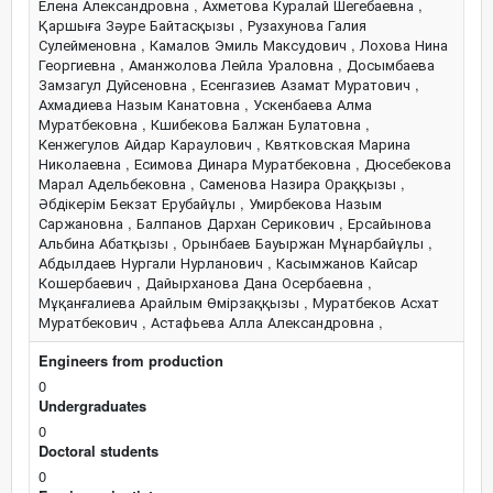
Елена Александровна , Ахметова Куралай Шегебаевна ,
Қаршыға Зәуре Байтасқызы , Рузахунова Галия
Сулейменовна , Камалов Эмиль Максудович , Лохова Нина
Георгиевна , Аманжолова Лейла Ураловна , Досымбаева
Замзагул Дуйсеновна , Есенгазиев Азамат Муратович ,
Ахмадиева Назым Канатовна , Ускенбаева Алма
Муратбековна , Кшибекова Балжан Булатовна ,
Кенжегулов Айдар Караулович , Квятковская Марина
Николаевна , Есимова Динара Муратбековна , Дюсебекова
Марал Адельбековна , Саменова Назира Ораққызы ,
Әбдікерім Бекзат Ерубайұлы , Умирбекова Назым
Саржановна , Балпанов Дархан Серикович , Ерсайынова
Альбина Абатқызы , Орынбаев Бауыржан Мұнарбайұлы ,
Абдылдаев Нургали Нурланович , Касымжанов Кайсар
Кошербаевич , Дайырханова Дана Осербаевна ,
Мұқанғалиева Арайлым Өмірзаққызы , Муратбеков Асхат
Муратбекович , Астафьева Алла Александровна ,
Engineers from production
0
Undergraduates
0
Doctoral students
0