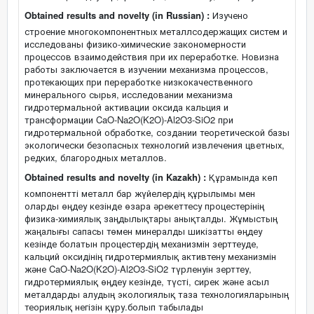
Obtained results and novelty (in Russian) :
Изучено
строение многокомпонентных металлсодержащих систем и
исследованы физико-химические закономерности
процессов взаимодействия при их переработке. Новизна
работы заключается в изучении механизма процессов,
протекающих при переработке низкокачественного
минерального сырья, исследовании механизма
гидротермальной активации оксида кальция и
трансформации CaO-Na2O(K2O)-Al2O3-SiO2 при
гидротермальной обработке, создании теоретической базы
экологически безопасных технологий извлечения цветных,
редких, благородных металлов.
Obtained results and novelty (in Kazakh) :
Құрамында көп
компонентті металл бар жүйелердің құрылымы мен
оларды өңдеу кезінде өзара әрекеттесу процестерінің
физика-химиялық заңдылықтары анықталды. Жұмыстың
жаңалығы сапасы төмен минералды шикізатты өңдеу
кезінде болатын процестердің механизмін зерттеуде,
кальций оксидінің гидротермиялық активтену механизмін
және CaO-Na2O(K2O)-Al2O3-SiO2 түрленуін зерттеу,
гидротермиялық өңдеу кезінде, түсті, сирек және асыл
металдарды алудың экологиялық таза технологияларының
теориялық негізін құру.болып табылады