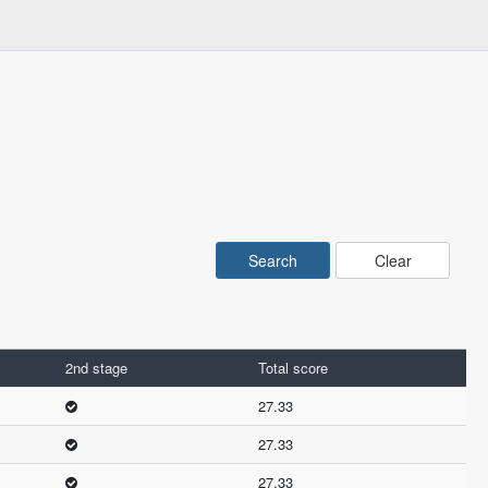
Clear
2nd stage
Total score
27.33
27.33
27.33