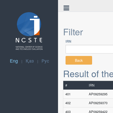
Filter
IRN
Eng
Қаз
Рус
Back
|
|
Result of th
#
IRN
401
AP09259295
402
AP09259370
403
AP09259422