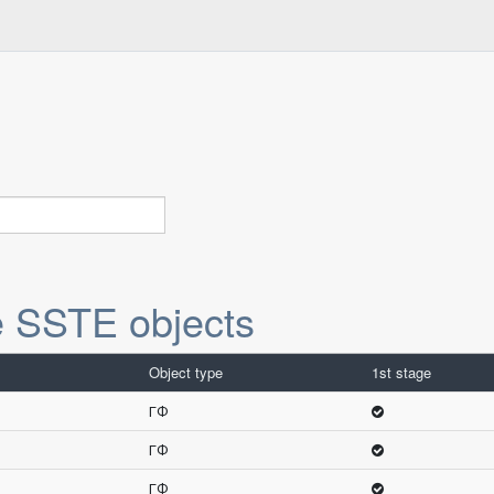
e SSTE objects
Object type
1st stage
ГФ
ГФ
ГФ