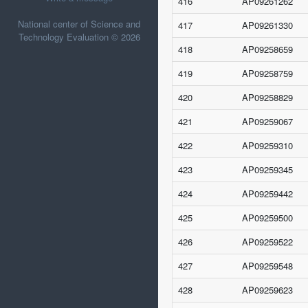
416
AP09261262
National center of Science and
417
AP09261330
Technology Evaluation © 2026
418
AP09258659
419
AP09258759
420
AP09258829
421
AP09259067
422
AP09259310
423
AP09259345
424
AP09259442
425
AP09259500
426
AP09259522
427
AP09259548
428
AP09259623