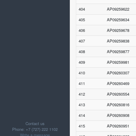
404
AP09259622
405
AP09259634
406
AP09259678
407
AP09259838
408
AP09259877
409
AP09259981
410
AP09260307
411
AP09260469
412
AP09260554
413
AP09260816
414
AP09260908
Contact us
415
AP09260951
Phone: +7 (727) 222 1102
Write a message