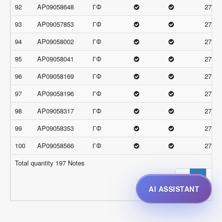
92
AP09058648
ГФ
27.33
93
AP09057853
ГФ
27
94
AP09058002
ГФ
27
95
AP09058041
ГФ
27
96
AP09058169
ГФ
27
97
AP09058196
ГФ
27
98
AP09058317
ГФ
27
99
AP09058353
ГФ
27
100
AP09058566
ГФ
27
Total quantity 197 Notes
‹
1
2
AI ASSISTANT