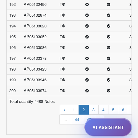
192
AP05132496
ГФ
31.3
193
AP05132874
ГФ
31.3
194
AP05133020
ГФ
31.3
195
AP05133052
ГФ
31.3
196
AP05133086
ГФ
31.3
197
AP05133378
ГФ
31.3
198
AP05133423
ГФ
31.3
199
AP05133946
ГФ
31.3
200
AP05133974
ГФ
31.3
Total quantity 4488 Notes
‹
1
2
3
4
5
6
7
...
44
45
›
AI ASSISTANT