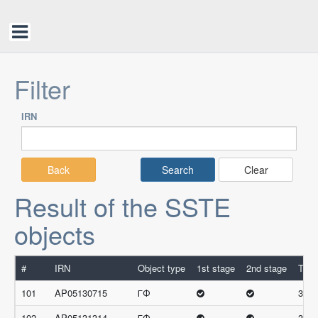
Filter
IRN
Back
Clear
Result of the SSTE
objects
#
IRN
Object type
1st stage
2nd stage
Tota
101
AP05130715
ГФ
32
102
AP05131314
ГФ
32