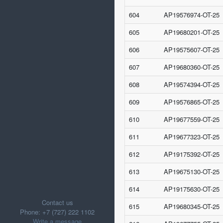
604
AP19576974-OT-25
605
AP19680201-OT-25
606
AP19575607-OT-25
607
AP19680360-OT-25
608
AP19574394-OT-25
609
AP19576865-OT-25
610
AP19677559-OT-25
611
AP19677323-OT-25
612
AP19175392-OT-25
613
AP19675130-OT-25
614
AP19175630-OT-25
Contact us
615
AP19680345-OT-25
Phone: +7 (727) 222 1102
Write a message