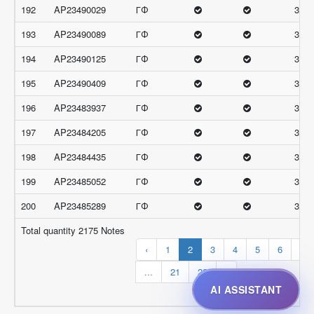
192
AP23490029
ГФ
32.3
193
AP23490089
ГФ
32.3
194
AP23490125
ГФ
32.3
195
AP23490409
ГФ
32.3
196
AP23483937
ГФ
32
197
AP23484205
ГФ
32
198
AP23484435
ГФ
32
199
AP23485052
ГФ
32
200
AP23485289
ГФ
32
Total quantity 2175 Notes
‹
1
2
3
4
5
6
7
...
21
22
›
AI ASSISTANT