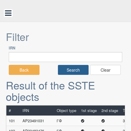
Filter
IRN
Back
Clear
Result of the SSTE
objects
#
IRN
Object type
1st stage
2nd stage
Tota
101
AP23491031
ГФ
33.3
102
AP23483476
ГФ
33