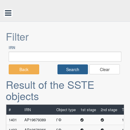
Filter
IRN
Back
Clear
Result of the SSTE
objects
#
IRN
Object type
1st stage
2nd stage
Tota
1401
AP19679389
ГФ
16.3
1402
AP19676966
ГФ
16