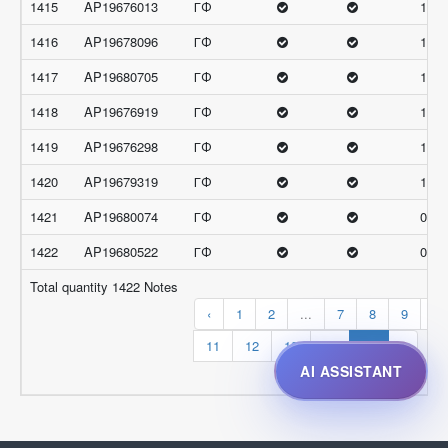
1415
AP19676013
ГФ
12.6
1416
AP19678096
ГФ
12.6
1417
AP19680705
ГФ
12.6
1418
AP19676919
ГФ
12.3
1419
AP19676298
ГФ
12
1420
AP19679319
ГФ
12
1421
AP19680074
ГФ
0
1422
AP19680522
ГФ
0
Total quantity 1422 Notes
‹
1
2
...
7
8
9
10
11
12
13
14
15
›
AI ASSISTANT