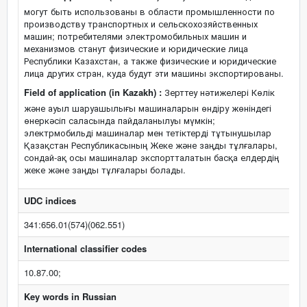
могут быть использованы в области промышленности по
производству транспортных и сельскохозяйственных
машин; потребителями электромобильных машин и
механизмов станут физические и юридические лица
Республики Казахстан, а также физические и юридические
лица других стран, куда будут эти машины экспортированы.
Field of application (in Kazakh) :
Зерттеу нәтижелері Көлік
және ауыл шаруашылығы машиналарын өндіру жөніндегі
өнеркәсіп саласында пайдаланылуы мүмкін;
электрмобильді машиналар мен тетіктерді тұтынушылар
Қазақстан Республикасының Жеке және заңды тұлғалары,
сондай-ақ осы машиналар экспортталатын басқа елдердің
жеке және заңды тұлғалары болады.
UDC indices
341:656.01(574)(062.551)
International classifier codes
10.87.00;
Key words in Russian