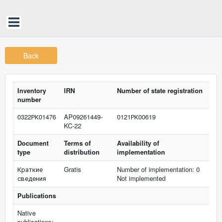
Back
Inventory
IRN
Number of state registration
number
0322РК01476
AP09261449-
0121РК00619
KC-22
Document
Terms of
Availability of
type
distribution
implementation
Краткие
Gratis
Number of implementation: 0
сведения
Not implemented
Publications
Native
publications: