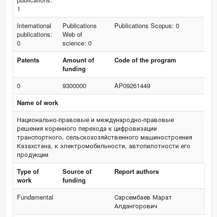
1
International
Publications
Publications Scopus: 0
publications:
Web of
0
science: 0
Patents
Amount of
Code of the program
funding
0
9300000
AP09261449
Name of work
Национально-правовые и международно-правовые
решения коренного перехода к цифровизации
транспортного, сельскохозяйственного машиностроения
Казахстана, к электромобильности, автопилотности его
продукции
Type of
Source of
Report authors
work
funding
Fundamental
Сарсембаев Марат
Алдангорович