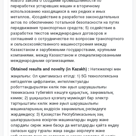
нового закона о создании промышленности по
переработке устаревших машин и вторичному
использованию находящихся в них редких и иных
металлов, 4)содействие в разработке законодательных
актов по обеспечению тотальной безопасности на путях
передвижения транспортных средств; 5) содействие в
разработке текстов международных договоров и
соглашений о сотрудничестве по вопросам транспортного
и сельскохозяйственного машиностроения между
Казахстаном и зарубежными государствами, крупными
компаниями, между Казахстаном и специализированными
международными организациями.
Obtained results and novelty (in Kazakh) :
Нәтижелері мен
жаңалығы: Ол қамтамасыз етілді: 1) 5G технологиясына
негізделген цифрланған, интеллектуалды
роботтандырылған көлік пен ауыл шаруашылығы
техникасына түбегейлі көшуге құқықтық, заңнамалық
көмек; 2) ұшқышсыз қозғалу мүмкіндігі бар электр
тартқыштағы көлік және ауыл шаруашылығы
машиналарының өндірісін заңнамалық ресімдеуге
жәрдемдесу; 3) Қазақстан Республикасының заң
шығарушысына ескірген машиналарды өңдеу және
олардағы сирек және басқа да металдарды қайта өңдеу
саласын құру туралы жаңа заңды әзірлеуге және
қабылдауға тұжырымдамалық көмек көрсету; 4) көлік