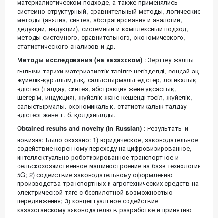
материалистическом подходе, а также применялись
системно-структурный, сравнительный методы, логические
методы (анализ, синтез, абстрагирования и аналогии,
дедукции, индукции), системный и комплексный подход,
методы системного, сравнительного, экономического,
статистического анализов и др.
Методы исследования (на казахском) :
Зерттеу жалпы
ғылыми тарихи-материалистік тәсілге негізделді, сондай-ақ
жүйелік-құрылымдық, салыстырмалы әдістер, логикалық
әдістер (талдау, синтез, абстракция және ұқсастық,
шегерім, индукция), жүйелік және кешенді тәсіл, жүйелік,
салыстырмалы, экономикалық, статистикалық талдау
әдістері және т. б. қолданылды.
Obtained results and novelty (in Russian) :
Результаты и
новизна: Было оказано: 1) юридическое, законодательное
содействие коренному переходу на цифровизированное,
интеллектуально-роботизированное транспортное и
сельскохозяйственное машиностроение на базе технологии
5G; 2) содействие законодательному оформлению
производства транспортных и агротехнических средств на
электрической тяге с беспилотной возможностью
передвижения; 3) концептуальное содействие
казахстанскому законодателю в разработке и принятию