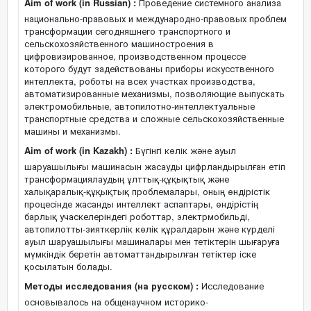
Aim of work (in Russian) :
Проведение системного анализа
национально-правовых и международно-правовых проблем
трансформации сегодняшнего транспортного и
сельскохозяйственного машиностроения в
цифровизированное, производственном процессе
которого будут задействованы приборы искусственного
интеллекта, роботы на всех участках производства,
автоматизированные механизмы, позволяющие выпускать
электромобильные, автопилотно-интеллектуальные
транспортные средства и сложные сельскохозяйственные
машины и механизмы.
Aim of work (in Kazakh) :
Бүгінгі көлік және ауыл
шаруашылығы машинасын жасауды цифрландырылған етіп
трансформациялаудың ұлттық-құқықтық және
халықаралық-құқықтық проблемалары, оның өндірістік
процесінде жасанды интеллект аспаптары, өндірістің
барлық учаскелеріндегі роботтар, электрмобильді,
автопилотты-зияткерлік көлік құралдарын және күрделі
ауыл шаруашылығы машиналары мен тетіктерін шығаруға
мүмкіндік беретін автоматтандырылған тетіктер іске
қосылатын болады.
Методы исследования (на русском) :
Исследование
основывалось на общенаучном историко-