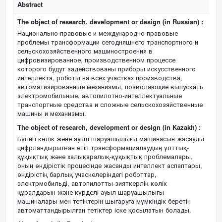
Abstract
The object of research, development or design (in Russian) :
Национально-правовые и международно-правовые
проблемы трансформации сегодняшнего транспортного и
сельскохозяйственного машиностроения в
цифровизированное, производственном процессе
которого будут задействованы приборы искусственного
интеллекта, роботы на всех участках производства,
автоматизированные механизмы, позволяющие выпускать
электромобильные, автопилотно-интеллектуальные
транспортные средства и сложные сельскохозяйственные
машины и механизмы.
The object of research, development or design (in Kazakh) :
Бүгінгі көлік және ауыл шаруашылығы машинасын жасауды
цифрландырылған етіп трансформациялаудың ұлттық-
құқықтық және халықаралық-құқықтық проблемалары,
оның өндірістік процесінде жасанды интеллект аспаптары,
өндірістің барлық учаскелеріндегі роботтар,
электрмобильді, автопилотты-зияткерлік көлік
құралдарын және күрделі ауыл шаруашылығы
машиналары мен тетіктерін шығаруға мүмкіндік беретін
автоматтандырылған тетіктер іске қосылатын болады.