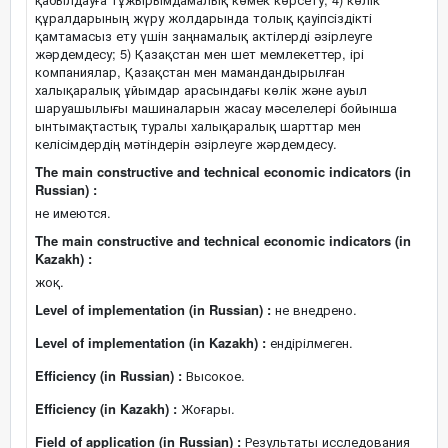
құралдарының жүру жолдарында толық қауіпсіздікті
қамтамасыз ету үшін заңнамалық актілерді әзірлеуге
жәрдемдесу; 5) Қазақстан мен шет мемлекеттер, ірі
компаниялар, Қазақстан мен мамандандырылған
халықаралық ұйымдар арасындағы көлік және ауыл
шаруашылығы машиналарын жасау мәселелері бойынша
ынтымақтастық туралы халықаралық шарттар мен
келісімдердің мәтіндерін әзірлеуге жәрдемдесу.
The main constructive and technical economic indicators (in
Russian) :
не имеются.
The main constructive and technical economic indicators (in
Kazakh) :
жоқ.
Level of implementation (in Russian) :
не внедрено.
Level of implementation (in Kazakh) :
ендірілмеген.
Efficiency (in Russian) :
Высокое.
Efficiency (in Kazakh) :
Жоғары.
Field of application (in Russian) :
Результаты исследования