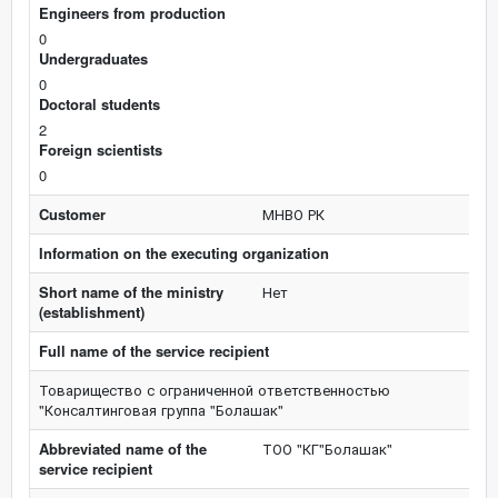
Engineers from production
0
Undergraduates
0
Doctoral students
2
Foreign scientists
0
Customer
МНВО РК
Information on the executing organization
Short name of the ministry
Нет
(establishment)
Full name of the service recipient
Товарищество с ограниченной ответственностью
"Консалтинговая группа "Болашак"
Abbreviated name of the
ТОО "КГ"Болашак"
service recipient