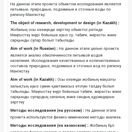
На данном этапе проекта объектом исследования является
питьевые, природные, подземные и сточные воды по
региону Мангистау.
The object of research, development or design (in Kazakh) :
Жобаның осы кезеңінде зерттеу объектісі ретінде
Маңғыстау өңірі бойынша ауыз су, табиғи, жерасты және
сарқынды сулар болып табылады.
Aim of work (in Russian) :
На данном этапе целью проекта
является анализ обеспеченности питьевой водой
населения. Исследования качественных и количественных
составов природных, подземных и сточных вод по региону
Мангистау
Aim of work (in Kazakh) :
Осы кезеңде жобаның мақсаты
халықтың ауыз сумен қамтамасыз етілуін талдау болып
табылады. Маңғыстау өңірі бойынша табиғи, жерасты және
сарқынды сулардың сапалық және сандық құрамдарын
зерттеу
Методы исследования (на русском) :
На данном этапе
проекта используются физико-химические методы анализа.
Методы исследования (на казахском) :
Жобаның бұл
кезеңінде физика-химиялық талдау әдістері қолданылады.