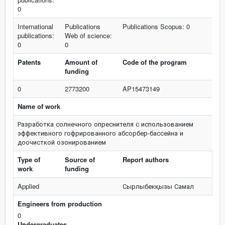
0
International
Publications
Publications Scopus: 0
publications:
Web of science:
0
0
Patents
Amount of
Code of the program
funding
0
2773200
AP15473149
Name of work
Разработка солнечного опреснителя с использованием
эффективного гофрированного абсорбер-бассейна и
доочисткой озонированием
Type of
Source of
Report authors
work
funding
Applied
Сырлыбекқызы Самал
Engineers from production
0
Undergraduates