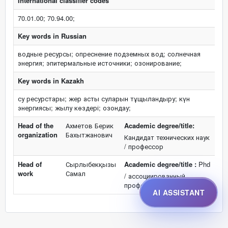
International classifier codes
70.01.00; 70.94.00;
Key words in Russian
водные ресурсы; опреснение подземных вод; солнечная
энергия; эпитермальные источники; озонирование;
Key words in Kazakh
су ресурстары; жер асты суларын тұщыландыру; күн
энергиясы; жылу көздері; озондау;
Head of the
Ахметов Берик
Academic degree/title:
organization
Бахытжанович
Кандидат технических наук
/ профессор
Head of
Сырлыбекқызы
Academic degree/title :
Phd
work
Самал
/ ассоциированный
профессор
AI ASSISTANT