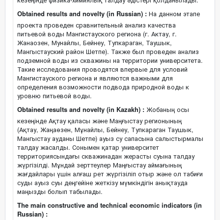
Obtained results and novelty (in Russian) :
На данном этапе
проекта проведен сравнительный анализ качества
питьевой воды Мангистауского региона (г. Актау, г.
Жанаозен, Мунайлы, Бейнеу, Тупкараган, Таушык,
Мангыстауский район Шетпе). Также был проведен анализ
подземной воды из скважины на территории университета.
Такие исследования проводятся впервые для условий
Мангистауского региона и являются важными для
определения возможности подвода природной воды к
уровню питьевой воды.
Obtained results and novelty (in Kazakh) :
Жобаның осы
кезеңінде Ақтау қаласы және Маңғыстау регионының
(Ақтау, Жаңаөзен, Мұнайлы, Бейнеу, Тупкараган Таушык,
Мангыстау ауданы Шетпе) ауыз су сапасына салыстырмалы
талдау жасалды. Сонымен қатар университет
территориясындағы скважинадан жерасты суына талдау
жүргізілді. Мұндай зерттеулер Маңғыстау аймағының
жағдайлары үшін алғаш рет жүргізіліп отыр және ол табиғи
суды ауыз суы деңгейіне жеткізу мүмкіндігін анықтауда
маңызды болып табылады.
The main constructive and technical economic indicators (in
Russian) :