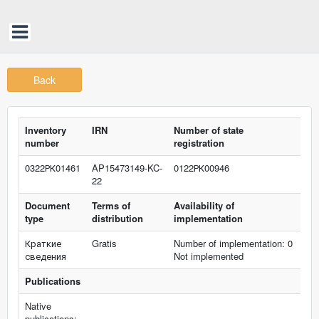
Back
Inventory
IRN
Number of state
number
registration
0322РК01461
AP15473149-KC-
0122РК00946
22
Document
Terms of
Availability of
type
distribution
implementation
Краткие
Gratis
Number of implementation: 0
сведения
Not implemented
Publications
Native
publications: