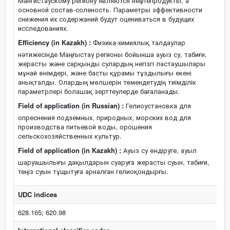
Мангистаускому региону являются нефтепродукты, а
основной состав-соленость. Параметры эффективности
снижения их содержаний будут оцениваться в будущих
исследованиях.
Efficiency (in Kazakh) :
Физика-химиялық талдаулар
нәтижесінде Маңғыстау регионы бойынша ауыз су, табиғи,
жерасты және сарқынды сулардың негізгі ластаушылары
мұнай өнімдері, және басты құрамы тұздылығы екені
анықталды. Олардың мөлшерін төмендетудің тиімділік
параметрлері болашақ зерттеулерде бағаланады.
Field of application (in Russian) :
Гелиоустановка для
опреснения подземных, природных, морских вод для
производства питьевой воды, орошения
сельскохозяйственных культур.
Field of application (in Kazakh) :
Ауыз су өндіруге, ауыл
шаруашылығы дақылдарын суаруға жерасты суын, табиғи,
теңіз суын тұщытуға арналған гелиоқондырғы.
UDC indices
628.165; 620.98