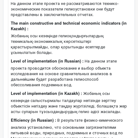
На данном этапе проекта не рассматриваются технико-
экономические показатели гелиоустановки они будут
представлены в заключительных отчетах.
The main constructive and technical economic indicators (in
Kazakh) :
Жобаның осы кезеңінде гелиоқондырғылардың
техникалық-экономикалық көрсеткіштері
қарастырылмайды, олар қорытынды есептерде
ұсынылатын болады.
Level of implementation (in Russian) :
На данном этапе
проекта проводится обоснование и выбор объекта
исследования на основе сравнительных анализов в
дальнейшем будет разработана гелиоспособ
обессоливания подземных вод.
Level of implementation (in Kazakh) :
Жобаның осы
кезеңінде салыстырмалы талдаулар негізінде зерттеу
объектісін негіздеу және таңдау жүргізіледі, болашақта жер
асты суларын тұзсыздандырудың гелио әдісі жасалады.
Efficiency (in Russian) :
В результате физико-химического
анализа установлено, что основными загрязнителями
питьевой воды, природных, подземных и сточных вод по