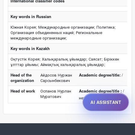
International classifier codes
Key words in Russian
Южная Корея; Международные организации; Политика;
Организация объединенных наций; Региональные
международные организации;
Key words in Kazakh
Оңтүстік Корея; Халықаралық ұйымдар; Саясат; Біріккен
ұлттар ұйымы; Аймақтық халықаралық ұйымдар;
Head of the
Айдосов Нуржан
Academic degree/title:
/
organization
Сарсынбекович
Head of work
Оспанов Нурлан
Academic degree/title :
/
Муратович
нет ученого звания
AI ASSISTANT