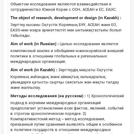
Объектом исследования являются взаимодействие и
сотрудничество Южной Кореи с ООН, АСЕАН и ЕС, ЕАЭС.
The object of research, development or design (in Kazakh) :
Зерттеу нысаны Оңтүстік Кореяның БҰҰ, АСЕАН және ЕО,
ЕАЭО-мен өзара әрекеттестігі мен ынтымақтастығы болып
табылады.
Aim of work (in Russian) :
Целью исследования является
комплексный анализ и обобщение южнокорейской внешней
политики в отношении глобальных и региональных
международных организаций.
Aim of work (in Kazakh) :
Зерттеудің мақсаты Оңтүстік
Кореяның жаһандық және аймақтық халықаралық
ұйымдарға қатысты сыртқы саясатын жан-жақты талдау
және жалпылау.
Методы исследования (на русском) :
1) Хронологический
подход в изучении международных организаций
предполагает установление всех фактов, явлений, событий
в строгом хронологическом порядке. 2)
Компаративистский метод – метод исследования,
призванный путем сравнения выявлять общее и особенное
в политике государств в отношении международных