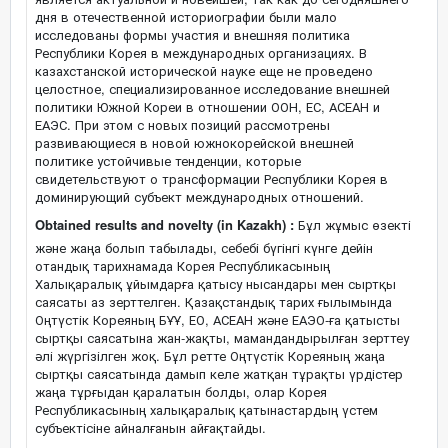
дня в отечественной историографии были мало
исследованы формы участия и внешняя политика
Республики Корея в международных организациях. В
казахстанской исторической науке еще не проведено
целостное, специализированное исследование внешней
политики Южной Кореи в отношении ООН, ЕС, АСЕАН и
ЕАЭС. При этом с новых позиций рассмотрены
развивающиеся в новой южнокорейской внешней
политике устойчивые тенденции, которые
свидетельствуют о трансформации Республики Корея в
доминирующий субъект международных отношений.
Obtained results and novelty (in Kazakh) :
Бұл жұмыс өзекті
және жаңа болып табылады, себебі бүгінгі күнге дейін
отандық тарихнамада Корея Республикасының
Халықаралық ұйымдарға қатысу нысандары мен сыртқы
саясаты аз зерттелген. Қазақстандық тарих ғылымында
Оңтүстік Кореяның БҰҰ, ЕО, АСЕАН және ЕАЭО-ға қатысты
сыртқы саясатына жан-жақты, мамандандырылған зерттеу
әлі жүргізілген жоқ. Бұл ретте Оңтүстік Кореяның жаңа
сыртқы саясатында дамып келе жатқан тұрақты үрдістер
жаңа тұрғыдан қаралатын болды, олар Корея
Республикасының халықаралық қатынастардың үстем
субъектісіне айналғанын айғақтайды.