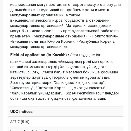
исследования могут составлять теоретическую основу для
дальнейших исследований по проблеме роли и места
международных организаций, а также
внешнеполитического курса государств в отношении
международных организаций. Материалы исследования
могут быть использованы в преподавательской работе по
предметам «Международные отношения», «Политология»
«Внешняя политика Южной Кореи», «Республика Корея в
международных организациях».
Field of application (in Kazakh) :
Зерттеудің негізгі
нәтижелері халықаралық ұйымдардың рөлі мен орнын,
сондай-ақ мемлекеттердің Халықаралық ұйымдарға
қатысты сыртқы саяси бағыт мәселесі бойынша қосымша
зерттеулер жүргізудің теориялық негізін құрай алады.
Зерттеу материалдары "Халықаралық қатынастар",
"Саясаттану", "Оңтүстік Кореяның сыртқы саясаты",
"Халықаралық ұйымдардағы Корея Республикасы" пәндері
бойынша оқытушылық жұмыста қолданыла алады.
UDC indices
327.7 (519)