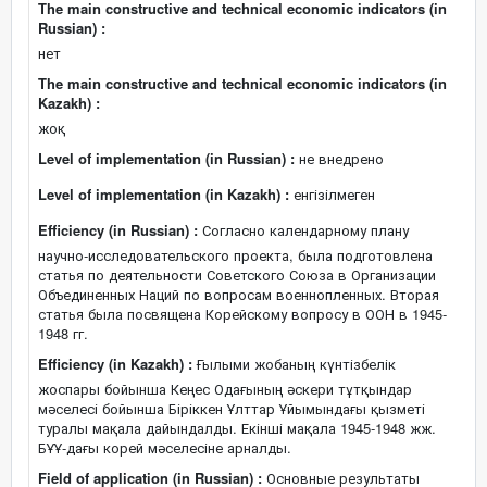
The main constructive and technical economic indicators (in
Russian) :
нет
The main constructive and technical economic indicators (in
Kazakh) :
жоқ
Level of implementation (in Russian) :
не внедрено
Level of implementation (in Kazakh) :
енгізілмеген
Efficiency (in Russian) :
Согласно календарному плану
научно-исследовательского проекта, была подготовлена
статья по деятельности Советского Союза в Организации
Объединенных Наций по вопросам военнопленных. Вторая
статья была посвящена Корейскому вопросу в ООН в 1945-
1948 гг.
Efficiency (in Kazakh) :
Ғылыми жобаның күнтізбелік
жоспары бойынша Кеңес Одағының әскери тұтқындар
мәселесі бойынша Біріккен Ұлттар Ұйымындағы қызметі
туралы мақала дайындалды. Екінші мақала 1945-1948 жж.
БҰҰ-дағы корей мәселесіне арналды.
Field of application (in Russian) :
Основные результаты