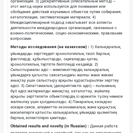
организаций. 3) Дескриптивный (описательный метод) –
этот метод науки используется для понимания или
обобщения действий изучаемых объектов путем собирания,
каталогизации, систематизации материала; 4)
Междисциплинарный подход охватывает все аспекты
деятельности международных организаций, связанные с
военно-политическими, социо-экономическими, правовыми
вопросами.
Методы исследования (на казахском) :
1) Халықаралық
ұйымдарды зерттеудегі хронологиялық тәсіл барлық
фактілерді, құбылыстарды, оқиғаларды қатаң
хронологиялық тәртіпте белгілеуді көздейді. 2)
Салыстырмалы әдіс – мемлекеттердің халықаралық
ұйымдарға қатысты саясатындағы жалпы және жекені
анықтау үшін салыстыру арқылы құрастырылған зерттеу
әдісі. 3) Сипаттамалық (дескриптивтік әдіс) – ғылымның
бұл әдісі материалды жинақтау, каталогтау, жүйелеу
арқылы зерттелетін объектілердің іс-әрекетін түсіну немесе
жалпылау үшін қолданылады; 4) Пәнаралық көзқарас
әскери-саяси, әлеуметтік-экономикалық және құқықтық
мәселелерге қатысты халықаралық ұйымдар қызметінің
барлық аспектілерін қамтиды.
Obtained results and novelty (in Russian) :
Данная работа
является актуальной и новейшей, так как до сегодняшнего