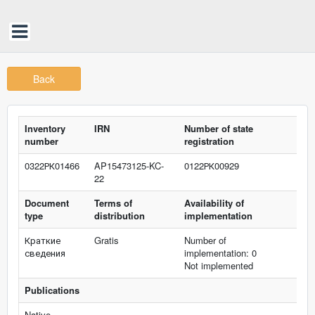
Back
Inventory
IRN
Number of state
number
registration
0322РК01466
AP15473125-KC-
0122РК00929
22
Document
Terms of
Availability of
type
distribution
implementation
Краткие
Gratis
Number of
сведения
implementation: 0
Not implemented
Publications
Native