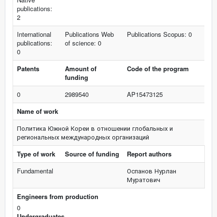
publications:
2
International
Publications Web
Publications Scopus: 0
publications:
of science: 0
0
Patents
Amount of
Code of the program
funding
0
2989540
AP15473125
Name of work
Политика Южной Кореи в отношении глобальных и
региональных международных организаций
Type of work
Source of funding
Report authors
Fundamental
Оспанов Нурлан
Муратович
Engineers from production
0
Undergraduates