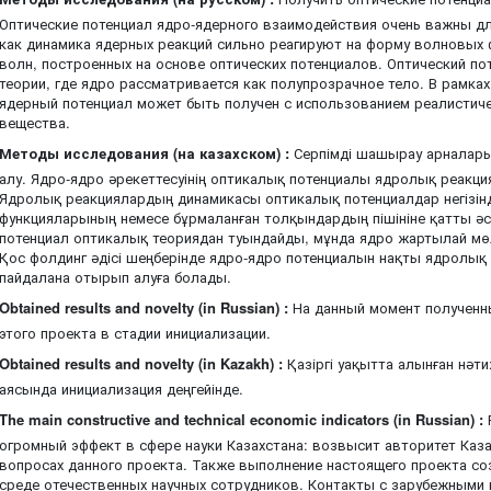
Оптические потенциал ядро-ядерного взаимодействия очень важны дл
как динамика ядерных реакций сильно реагируют на форму волновых 
волн, построенных на основе оптических потенциалов. Оптический по
теории, где ядро рассматривается как полупрозрачное тело. В рамка
ядерный потенциал может быть получен с использованием реалистиче
вещества.
Методы исследования (на казахском) :
Серпімді шашырау арналары
алу. Ядро-ядро әрекеттесуінің оптикалық потенциалы ядролық реакци
Ядролық реакциялардың динамикасы оптикалық потенциалдар негізі
функцияларының немесе бұрмаланған толқындардың пішініне қатты әс
потенциал оптикалық теориядан туындайды, мұнда ядро жартылай мө
Қос фолдинг әдісі шеңберінде ядро-ядро потенциалын нақты ядролы
пайдалана отырып алуға болады.
Obtained results and novelty (in Russian) :
На данный момент полученны
этого проекта в стадии инициализации.
Obtained results and novelty (in Kazakh) :
Қазіргі уақытта алынған нә
аясында инициализация деңгейінде.
The main constructive and technical economic indicators (in Russian) :
огромный эффект в сфере науки Казахстана: возвысит авторитет Каза
вопросах данного проекта. Также выполнение настоящего проекта с
среде отечественных научных сотрудников. Контакты с зарубежными