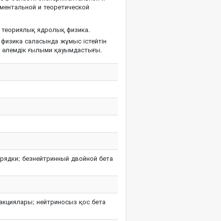
ментальной и теоретической
 теориялық ядролық физика.
физика саласында жұмыс істейтін
ң әлемдік ғылыми қауымдастығы.
арядки; безнейтринный двойной бета
еакциялары; нейтриносыз қос бета