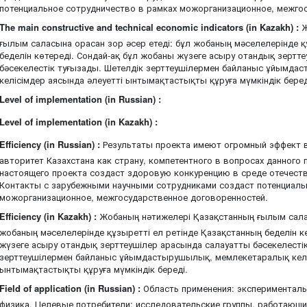
потенциальное сотрудничество в рамках можорганизационное, межго
The main constructive and technical economic indicators (in Kazakh) :
Ж
ғылым саласына орасан зор әсер етеді: бұл жобаның мәселелерінде қ
беделін көтереді. Сондай-ақ бұл жобаны жүзеге асыру отандық зертт
бәсекелестік туғызады. Шетелдік зерттеушілермен байланыс ұйымд
келісімдер аясында әлеуетті ынтымақтастықты құруға мүмкіндік беред
Level of implementation (in Russian) :
Level of implementation (in Kazakh) :
Efficiency (in Russian) :
Результаты проекта имеют огромный эффект в
авторитет Казахстана как страну, компетентного в вопросах данного
настоящего проекта создаст здоровую конкуренцию в среде отечест
Контакты с зарубежными научными сотрудниками создаст потенциаль
можорганизационное, межгосударственное договоренностей.
Efficiency (in Kazakh) :
Жобаның нәтижелері Қазақстанның ғылым салас
жобаның мәселелерінде құзыретті ел ретінде Қазақстанның беделін к
жүзеге асыру отандық зерттеушілер арасында салауатты бәсекелесті
зерттеушілермен байланыс ұйымдастырушылық, мемлекетаралық келі
ынтымақтастықты құруға мүмкіндік береді.
Field of application (in Russian) :
Область применения: эксперименталь
физика. Целевые потребители: исследовательские группы, работающи