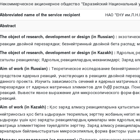
Некоммерческое акционерное общество "Евразийский Национальный у
Abbreviated name of the service recipient
НАО "ЕНУ им.Л.Н.
Abstract
The object of research, development or design (in Russian) :
экзотическ
реакции двойной перезарядки; безнейтринный двойной бета распад; 
The object of research, development or design (in Kazakh) :
Ядролық реа
сатылы реакциялар; Ядролық реакциялардың механизмдері; Заряд а
Aim of work (in Russian) :
Теоретическое исследование безнейтринного
средством ядерных реакций, участвующих в реакциях двойной переза
данного проекта. Изучить зависимость сечений и ядерных матричных
перезарядки от ядерных матричных элементов для 0νββ распада. По
реакций. Вывести явное выражение для микроскопического форм-фа
реакций.
Aim of work (in Kazakh) :
Қос заряд алмасу реакцияларына қатысатын
нейтриносыз қос бета ыдырауын теориялық зерттеу жобаның негізгі 
ыдырауы үшін қос зарядты реакциялардың қималары мен ядролық м
матрица элементтеріне тәуелділігін зерттеу. Заряд алмасу реакциялар
арналарын байланыстыратын микроскопиялық форма факторы үшін ай
Методы исследования (на русском) :
Получить оптические потенциа