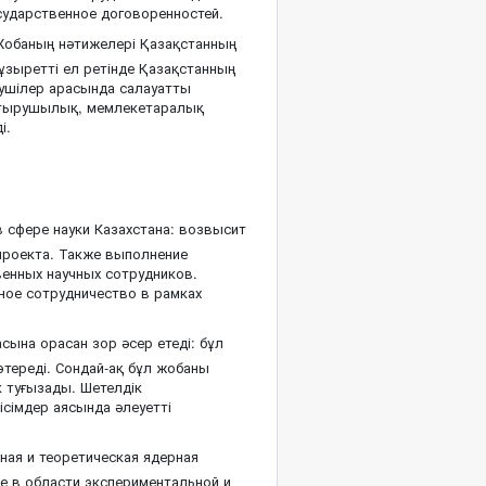
сударственное договоренностей.
обаның нәтижелері Қазақстанның
ұзыретті ел ретінде Қазақстанның
еушілер арасында салауатты
астырушылық, мемлекетаралық
і.
 сфере науки Казахстана: возвысит
 проекта. Также выполнение
венных научных сотрудников.
ное сотрудничество в рамках
ына орасан зор әсер етеді: бұл
өтереді. Сондай-ақ бұл жобаны
к туғызады. Шетелдік
сімдер аясында әлеуетті
ная и теоретическая ядерная
е в области экспериментальной и