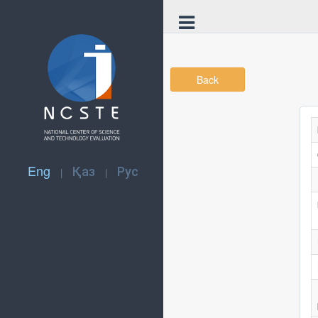
Back
Eng
Қаз
Рус
|
|