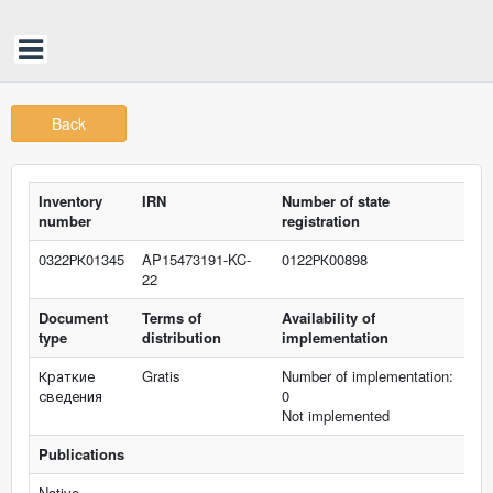
Back
Inventory
IRN
Number of state
number
registration
0322РК01345
AP15473191-KC-
0122РК00898
22
Document
Terms of
Availability of
type
distribution
implementation
Краткие
Gratis
Number of implementation:
сведения
0
Not implemented
Publications
Native