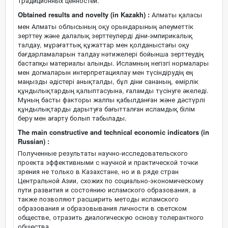
традиционных ценностей.
Obtained results and novelty (in Kazakh) :
Алматы қаласы
мен Алматы облысының оқу орындарының әлеуметтік
зерттеу және далалық зерттеулерді діни-эмпирикалық
талдау, мұрағаттық құжаттар мен қолданыстағы оқу
бағдарламаларын талдау нәтижелері бойынша зерттеудің
бастапқы материалы алынды. Исламның негізгі нормалары
мен догмаларын интерпретациялау мен түсіндірудің ең
маңызды әдістері анықталды, бұл діни сананың, өмірлік
құндылықтардың қалыптасуына, ғаламды түсінуге әкеледі.
Мұның басты факторы жалпы қабылданған және дәстүрлі
құндылықтарды дарытуға бағытталған исламдық білім
беру мен ағарту болып табылады.
The main constructive and technical economic indicators (in
Russian) :
Полученные результаты научно-исследовательского
проекта эффективными с научной и практической точки
зрения не только в Казахстане, но и в ряде стран
Центральной Азии, схожих по социально-экономическому
пути развития и состоянию исламского образования, а
также позволяют расширить методы исламского
образования и образовывания личности в светском
обществе, отразить диалогическую основу толерантного
общества.