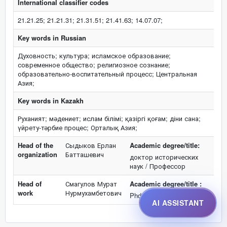
International classifier codes
21.21.25; 21.21.31; 21.31.51; 21.41.63; 14.07.07;
Key words in Russian
Духовность; культура; исламское образование;
современное общество; религиозное сознание;
образовательно-воспитательный процесс; Центральная
Азия;
Key words in Kazakh
Руханият; мәдениет; ислам білімі; қазіргі қоғам; діни сана;
үйрету-тәрбие процес; Орталық Азия;
Head of the
Сыдыков Ерлан
Academic degree/title:
organization
Батташевич
доктор исторических
наук / Профессор
Head of
Смагулов Мурат
Academic degree/title :
work
Нурмухамбетович
Phd / нет
AI ASSISTANT