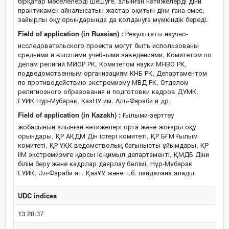
бірқатар мәселелерді шешуге, алынған нәтижелерді діни
практикамен айналысатын жастар оқитын діни ғана емес,
зайырлы оқу орындарында да қолдануға мүмкіндік береді.
Field of application (in Russian) :
Результаты научно-
исследовательского проекта могут быть использованы
средними и высшими учебными заведениями, Комитетом по
делам религий МИОР РК, Комитетом науки МНВО РК,
подведомственным организациям КНБ РК, Департаментом
по противодействию экстремизму МВД РК, Отделом
религиозного образования и подготовки кадров ДУМК,
ЕУИК Нур-Мубарак, КазНУ им. Аль-Фараби и др.
Field of application (in Kazakh) :
Ғылыми-зерттеу
жобасының алынған нәтижелері орта және жоғары оқу
орындары, ҚР АҚДМ Дін істері комитеті, ҚР БҒМ Ғылым
комитеті, ҚР ҰҚК ведомстволық бағынысты ұйымдары, ҚР
ІІМ экстремизмге қарсы іс-қимыл департаменті, ҚМДБ Діни
білім беру және кадрлар даярлау бөлімі, Нұр-Мүбарак
ЕУИК, Әл-Фараби ат. ҚазҰУ және т.б. пайдалана алады.
UDC indices
13:28:37