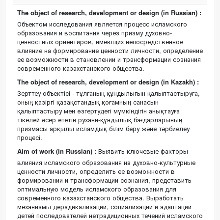
The object of research, development or design (in Russian) :
Объектом исследования является процесс исламского
образования и воспитания через призму духовно-
ценностных ориентиров, имеющих непосредственное
влияние на формирование ценности личности, определение
ее возможности в становлении и трансформации сознания
современного казахстанского общества.
The object of research, development or design (in Kazakh) :
Зерттеу объектісі - тұлғаның құндылығын қалыптастыруға,
оның қазіргі қазақстандық қоғамның санасын
қалыптастыру мен өзгертудегі мүмкіндігін анықтауға
тікелей әсер ететін рухани-құндылық бағдарларының
призмасы арқылы исламдық білім беру және тәрбиелеу
процесі.
Aim of work (in Russian) :
Выявить ключевые факторы
влияния исламского образования на духовно-культурные
ценности личности, определить ее возможности в
формировании и трансформации сознания, представить
оптимальную модель исламского образования для
современного казахстанского общества. Выработать
механизмы дерадикализации, социализации и адаптации
детей последователей нетрадиционных течений исламского