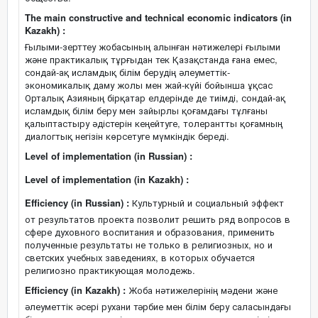
The main constructive and technical economic indicators (in
Kazakh) :
Ғылыми-зерттеу жобасының алынған нәтижелері ғылыми
және практикалық тұрғыдан тек Қазақстанда ғана емес,
сондай-ақ исламдық білім берудің әлеуметтік-
экономикалық даму жолы мен жай-күйі бойынша ұқсас
Орталық Азияның бірқатар елдерінде де тиімді, сондай-ақ
исламдық білім беру мен зайырлы қоғамдағы тұлғаны
қалыптастыру әдістерін кеңейтуге, толерантты қоғамның
диалогтық негізін көрсетуге мүмкіндік береді.
Level of implementation (in Russian) :
Level of implementation (in Kazakh) :
Efficiency (in Russian) :
Культурный и социальный эффект
от результатов проекта позволит решить ряд вопросов в
сфере духовного воспитания и образования, применить
полученные результаты не только в религиозных, но и
светских учебных заведениях, в которых обучается
религиозно практикующая молодежь.
Efficiency (in Kazakh) :
Жоба нәтижелерінің мәдени және
әлеуметтік әсері рухани тәрбие мен білім беру саласындағы