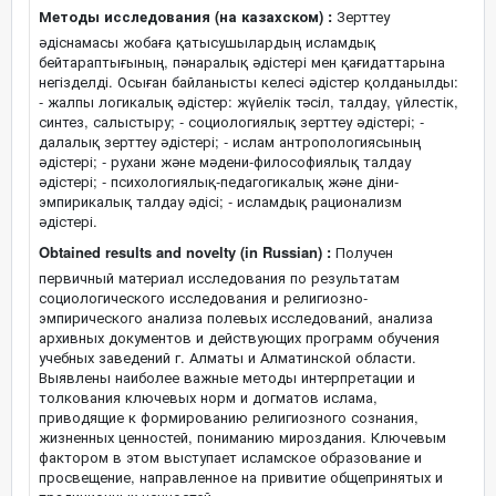
Методы исследования (на казахском) :
Зерттеу
әдіснамасы жобаға қатысушылардың исламдық
бейтараптығының, пәнаралық әдістері мен қағидаттарына
негізделді. Осыған байланысты келесі әдістер қолданылды:
- жалпы логикалық әдістер: жүйелік тәсіл, талдау, үйлестік,
синтез, салыстыру; - социологиялық зерттеу әдістері; -
далалық зерттеу әдістері; - ислам антропологиясының
әдістері; - рухани және мәдени-философиялық талдау
әдістері; - психологиялық-педагогикалық және діни-
эмпирикалық талдау әдісі; - исламдық рационализм
әдістері.
Obtained results and novelty (in Russian) :
Получен
первичный материал исследования по результатам
социологического исследования и религиозно-
эмпирического анализа полевых исследований, анализа
архивных документов и действующих программ обучения
учебных заведений г. Алматы и Алматинской области.
Выявлены наиболее важные методы интерпретации и
толкования ключевых норм и догматов ислама,
приводящие к формированию религиозного сознания,
жизненных ценностей, пониманию мироздания. Ключевым
фактором в этом выступает исламское образование и
просвещение, направленное на привитие общепринятых и