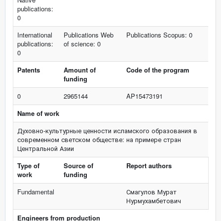
publications:
0
International
Publications Web
Publications Scopus: 0
publications:
of science: 0
0
Patents
Amount of
Code of the program
funding
0
2965144
AP15473191
Name of work
Духовно-культурные ценности исламского образования в
современном светском обществе: на примере стран
Центральной Азии
Type of
Source of
Report authors
work
funding
Fundamental
Смагулов Мурат
Нурмухамбетович
Engineers from production