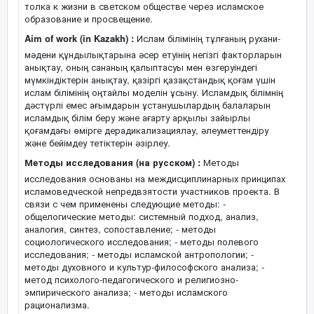
толка к жизни в светском обществе через исламское
образование и просвещение.
Aim of work (in Kazakh) :
Ислам білімінің тұлғаның рухани-
мәдени құндылықтарына әсер етуінің негізгі факторларын
анықтау, оның сананың қалыптасуы мен өзгеруіндегі
мүмкіндіктерін анықтау, қазіргі қазақстандық қоғам үшін
ислам білімінің оңтайлы моделін ұсыну. Исламдық білімнің
дәстүрлі емес ағымдарын ұстанушылардың балаларын
исламдық білім беру және ағарту арқылы зайырлы
қоғамдағы өмірге дерадикализациялау, әлеуметтендіру
және бейімдеу тетіктерін әзірлеу.
Методы исследования (на русском) :
Методы
исследования основаны на междисциплинарных принципах
исламоведческой непредвзятости участников проекта. В
связи с чем применены следующие методы: -
общелогические методы: системный подход, анализ,
аналогия, синтез, сопоставление; - методы
социологического исследования; - методы полевого
исследования; - методы исламской антропологии; -
методы духовного и культур-философского анализа; -
метод психолого-педагогического и религиозно-
эмпирического анализа; - методы исламского
рационализма.