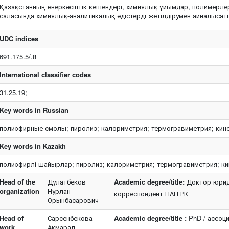
Қазақстанның өнеркәсіптік кешендері, химиялық ұйымдар, полимерле
саласында химиялық-аналитикалық әдістерді жетілдірумен айналысат
UDC indices
691.175.5/.8
International classifier codes
31.25.19;
Key words in Russian
полиэфирные смолы; пиролиз; калориметрия; термогравиметрия; кине
Key words in Kazakh
полиэфирлі шайырлар; пиролиз; калориметрия; термогравиметрия; ки
Head of the
Дулатбеков
Academic degree/title:
Доктор юриди
organization
Нурлан
корреспондент НАН РК
Орынбасарович
Head of
Сарсенбекова
Academic degree/title :
PhD / ассоц
work
Акмарал