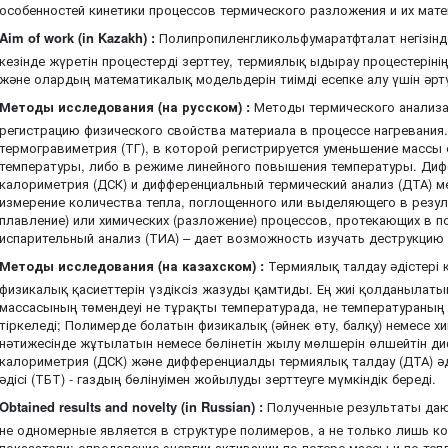
особенностей кинетики процессов термического разложения и их мат
Aim of work (in Kazakh) :
Полипропиленгликольфумаратфталат негізінде
кезінде жүретін процестерді зерттеу, термиялық ыдырау процестеріні
және олардың математикалық модельдерін тиімді есепке алу үшін әрт
Методы исследования (на русском) :
Методы термического анализ
регистрацию физического свойства материала в процессе нагревания
термогравиметрия (ТГ), в которой регистрируется уменьшение массы 
температуры, либо в режиме линейного повышения температуры. Ди
калориметрия (ДСК) и дифференциальный термический анализ (ДТА) 
измерение количества тепла, поглощенного или выделяющего в резул
плавление) или химических (разложение) процессов, протекающих в 
испарительный анализ (ТИА) – дает возможность изучать деструкцию
Методы исследования (на казахском) :
Термиялық талдау әдістері
физикалық қасиеттерін үздіксіз жазуды қамтиды. Ең жиі қолданылатын
массасының төмендеуі не тұрақты температурада, не температураны
тіркеледі; Полимерде болатын физикалық (әйнек өту, балқу) немесе х
нәтижесінде жұтылатын немесе бөлінетін жылу мөлшерін өлшейтін д
калориметрия (ДСК) және дифференциалды термиялық талдау (ДТА) әд
әдісі (ТБТ) - газдың бөлінуімен жойылуды зерттеуге мүмкіндік береді.
Obtained results and novelty (in Russian) :
Полученные результаты да
не одномерные является в структуре полимеров, а не только лишь ко
показатели; определение энергии активации по потере массы и по те