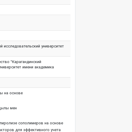
й исследовательский университет
ство "Карагандинский
университет имени академика
ы на основе
қылы мен
пиролизе сополимеров на основе
акторов для эффективного учета