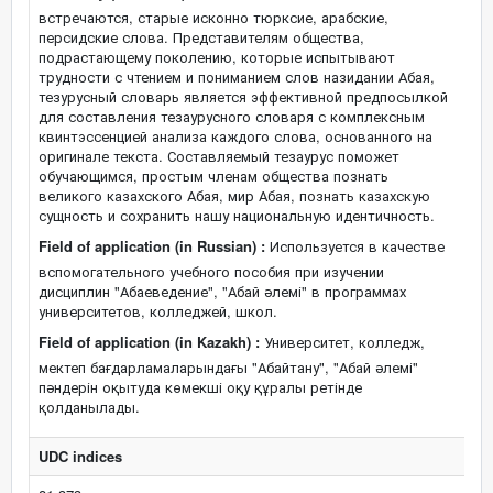
встречаются, старые исконно тюрксие, арабские,
персидские слова. Представителям общества,
подрастающему поколению, которые испытывают
трудности с чтением и пониманием слов назидании Абая,
тезурусный словарь является эффективной предпосылкой
для составления тезаурусного словаря с комплексным
квинтэссенцией анализа каждого слова, основанного на
оригинале текста. Составляемый тезаурус поможет
обучающимся, простым членам общества познать
великого казахского Абая, мир Абая, познать казахскую
сущность и сохранить нашу национальную идентичность.
Field of application (in Russian) :
Используется в качестве
вспомогательного учебного пособия при изучении
дисциплин "Абаеведение", "Абай әлемі" в программах
университетов, колледжей, школ.
Field of application (in Kazakh) :
Университет, колледж,
мектеп бағдарламаларындағы "Абайтану", "Абай әлемі"
пәндерін оқытуда көмекші оқу құралы ретінде
қолданылады.
UDC indices