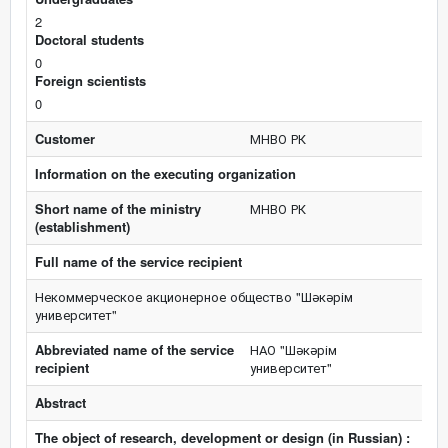
2
Doctoral students
0
Foreign scientists
0
Customer
МНВО РК
Information on the executing organization
Short name of the ministry
МНВО РК
(establishment)
Full name of the service recipient
Некоммерческое акционерное общество "Шәкәрім
университет"
Abbreviated name of the service
НАО "Шәкәрім
recipient
университет"
Abstract
The object of research, development or design (in Russian) :