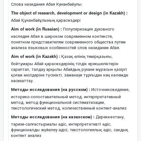
Слова назидания Абая Кунанбайулы
The object of research, development or design (in Kazakh) :
Абай Құнанбайұлының қарасөздері
Aim of work (in Russian) :
Популяризация духовного
наследия Абая в широком современном контексте,
понятном представителям современного общества путем
анализа языковых особенностей слов назидании Абая.
Aim of work (in Kazakh) :
Қазақ елінің темірқазығы,
бойтұмары Абай қарасөздерінің тілдік ерекшеліктерін
сараптап, талдау арқылы Абайдың рухани мұрасын қазіргі
қоғам өкілдеріне түсінікті, заманауи тұрғыдан кең көлемде
насихаттау.
Методы исследования (на русском) :
Источниковедение,
историко-сопоставительный метод, интерпретативный
метод, метод функциональной систематизации,
текстологический метод, количественный контент-анализ
Методы исследования (на казахском) :
Дереккөзтану,
тарихи-салғастырмалы әдіс, интерпретативті әдіс,
функционалды жүйелеу әдісі, текстологиялық әдіс, сандық
контент анализ