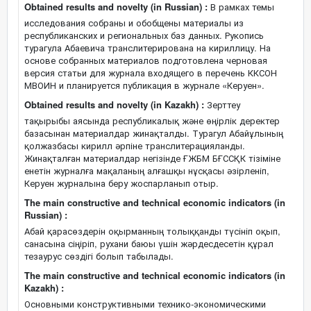
Obtained results and novelty (in Russian) :
В рамках темы
исследования собраны и обобщены материалы из
республиканских и региональных баз данных. Рукопись
турагула Абаевича транслитерирована на кириллицу. На
основе собранных материалов подготовлена черновая
версия статьи для журнала входящего в перечень ККСОН
МВОИН и планируется публикация в журнале «Керуен».
Obtained results and novelty (in Kazakh) :
Зерттеу
тақырыбы аясында республикалық және өңірлік деректер
базасынан материалдар жинақталды. Турагул Абайұлының
қолжазбасы кирилл әрпіне транслитерацияланды.
Жинақталған материалдар негізінде ҒЖБМ БҒССҚК тізіміне
енетін журналға мақаланың алғашқы нұсқасы әзірленіп,
Керуен журналына беру жоспарланып отыр.
The main constructive and technical economic indicators (in
Russian) :
Абай қарасөздерін оқырманның толыққанды түсініп оқып,
санасына сіңіріп, рухани баюы үшін жәрдесдесетін құрал
тезаурус сөздігі болып табылады.
The main constructive and technical economic indicators (in
Kazakh) :
Основными конструктивными технико-экономическими