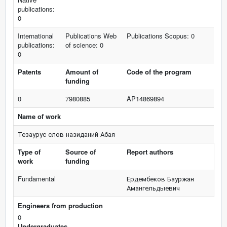
publications:
0
International
Publications Web
Publications Scopus: 0
publications:
of science: 0
0
Patents
Amount of
Code of the program
funding
0
7980885
AP14869894
Name of work
Тезаурус слов назиданий Абая
Type of
Source of
Report authors
work
funding
Fundamental
Ердембеков Бауржан
Амангельдыевич
Engineers from production
0
Undergraduates