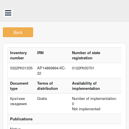
Back
Inventory
IRN
Number of state
number
registration
0322РК01335
AP14869894-KC-
0122РК00701
22
Document
Terms of
Availability of
type
distribution
implementation
Краткие
Gratis
Number of implementation:
сведения
0
Not implemented
Publications
Native