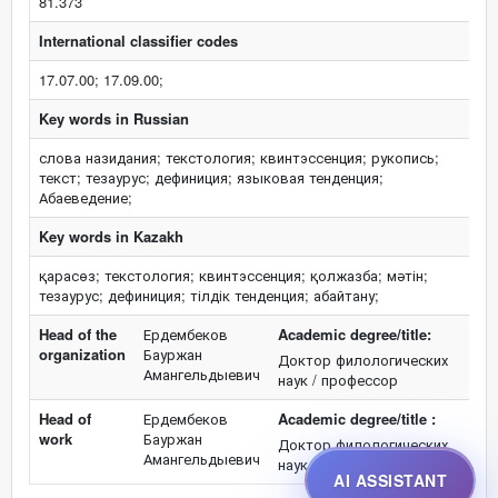
81.373
International classifier codes
17.07.00; 17.09.00;
Key words in Russian
слова назидания; текстология; квинтэссенция; рукопись;
текст; тезаурус; дефиниция; языковая тенденция;
Абаеведение;
Key words in Kazakh
қарасөз; текстология; квинтэссенция; қолжазба; мәтін;
тезаурус; дефиниция; тілдік тенденция; абайтану;
Head of the
Ердембеков
Academic degree/title:
organization
Бауржан
Доктор филологических
Амангельдыевич
наук / профессор
Head of
Ердембеков
Academic degree/title :
work
Бауржан
Доктор филологических
Амангельдыевич
наук / профессор
AI ASSISTANT