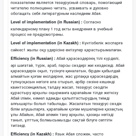
показателем является тезаурусный словарь, помогающий
читателю полноценно читать, усваивать и духовно
обогащать себя литературным наследием Абая.
Level of implementation (in Russian) :
Согласно
календарному плану 1 год акты внедрения в учебный
процесс не предусмотрены.
Level of implementation (in Kazakh) :
Күнтізбелік жоспарға
сәйкес1 жылы оқу үдерісіне енгізулер қарастырымалаған.
Efficiency (in Russian) :
Абай қарасөздерінің тілі күрделі,
әрі шағатай, түрік, араб, парсы сөздері жиі кездеседі. Абай
қарасөздерін оқып, түсінуге қиналатын, бірден қабылдай
алмайтын қоғам өкілдеріне, жас ұрпаққа қарасөздердің
түпнұсқасын негізге ала отырып, әрбір сөзіне кешенді
квинтэссенциялық талдау жасап, тезаурус сөздігін
құрастыру арқылы оқырманға қарапайым тілде жеткізу
Абай ілімін, кемел адамды қалыптастырудың тиімді
алғышарты болып табылады. Жасалатын тезаурус сөздік
білім алушыларға, қарапайым қоғам мүшелеріне қазақтың
ұлы Абайын, Абай әлемін тану арқылы, қазақы негізді
танып, ұлттық болмысымызды сақтай білуге септігін
тигізеді.
Efficiency (in Kazakh) :
Язык Абая сложен, часто