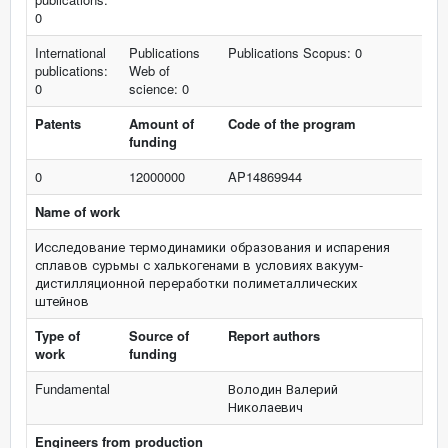
0
International
Publications
Publications Scopus: 0
publications:
Web of
0
science: 0
Patents
Amount of
Code of the program
funding
0
12000000
AP14869944
Name of work
Исследование термодинамики образования и испарения
сплавов сурьмы с халькогенами в условиях вакуум-
дистилляционной переработки полиметаллических
штейнов
Type of
Source of
Report authors
work
funding
Fundamental
Володин Валерий
Николаевич
Engineers from production