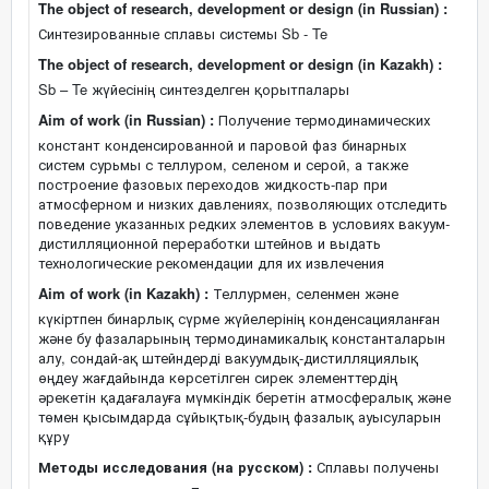
The object of research, development or design (in Russian) :
Синтезированные сплавы системы Sb - Te
The object of research, development or design (in Kazakh) :
Sb – Te жүйесінің синтезделген қорытпалары
Aim of work (in Russian) :
Получение термодинамических
констант конденсированной и паровой фаз бинарных
систем сурьмы с теллуром, селеном и серой, а также
построение фазовых переходов жидкость-пар при
атмосферном и низких давлениях, позволяющих отследить
поведение указанных редких элементов в условиях вакуум-
дистилляционной переработки штейнов и выдать
технологические рекомендации для их извлечения
Aim of work (in Kazakh) :
Теллурмен, селенмен және
күкіртпен бинарлық сүрме жүйелерінің конденсацияланған
және бу фазаларының термодинамикалық константаларын
алу, сондай-ақ штейндерді вакуумдық-дистилляциялық
өңдеу жағдайында көрсетілген сирек элементтердің
әрекетін қадағалауға мүмкіндік беретін атмосфералық және
төмен қысымдарда сұйықтық-будың фазалық ауысуларын
құру
Методы исследования (на русском) :
Сплавы получены