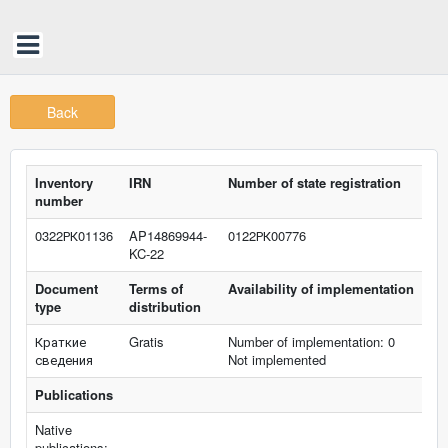
Back
Inventory
IRN
Number of state registration
number
0322РК01136
AP14869944-
0122РК00776
KC-22
Document
Terms of
Availability of implementation
type
distribution
Краткие
Gratis
Number of implementation: 0
сведения
Not implemented
Publications
Native
publications: