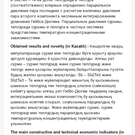
(соответственно) впервые определено парциальное
давление пара последних с расчетом величины давления
пара второго компонента численным интегрированием
уравнения Гиббса-Дюгема. Парциальные давления сурьмы,
теллурида сурьмы и теллура в частных системах
представлены температурно-концентрационными
зависимостями.
Obtained results and novelty (in Kazakh) :
Көшірілген кварц
ампулаларында сүрме мен теллурды бірге қорыту арқылы
әртүрлі құрамдағы 9 қорытпа дайындалды. Алғаш рет
сүрме – сүрме теллуриді және сүрме теллуриді және
теллур жеке қосарлы жүйелерінің балқытпаларына түсетін
будың жалпы қысымы анықталды. Sb – Sb2Te3 және
Sb2Te3 – Te жеке жүйелеріндегі жиынтық бу қысымының
шамасын теллурид пен теллурдың үлесіне (сәйкесінше)
көбейту арқылы алғаш рет Гиббс-Дюгем теңдеуінің сандық
интеграциясымен екінші компоненттің бу қысымының
шамасын есептей отырып, соңғысының парциалдық бу
қысымы анықталды. Жеке жүйелердегі сүрме, сүрме
теллуриді мен теллурдың парциалдық қысымы
температуралық-концентрациялық тәуелділіктермен
ұсынылған.
The main constructive and technical economic indicators (in