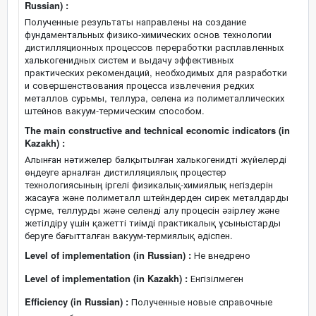
Russian) :
Полученные результаты направлены на создание
фундаментальных физико-химических основ технологии
дистилляционных процессов переработки расплавленных
халькогенидных систем и выдачу эффективных
практических рекомендаций, необходимых для разработки
и совершенствования процесса извлечения редких
металлов сурьмы, теллура, селена из полиметаллических
штейнов вакуум-термическим способом.
The main constructive and technical economic indicators (in
Kazakh) :
Алынған нәтижелер балқытылған халькогенидті жүйелерді
өңдеуге арналған дистилляциялық процестер
технологиясының іргелі физикалық-химиялық негіздерін
жасауға және полиметалл штейндерден сирек металдарды
сүрме, теллурды және селенді алу процесін әзірлеу және
жетілдіру үшін қажетті тиімді практикалық ұсыныстарды
беруге бағытталған вакуум-термиялық әдіспен.
Level of implementation (in Russian) :
Не внедрено
Level of implementation (in Kazakh) :
Енгізілмеген
Efficiency (in Russian) :
Полученные новые справочные