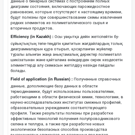
данные о бинарных системах с построением полных
диаграмм состояния, включающих парожидкостное
равновесие, которые отсутствуют к настоящему времени,
будут полезны при совершенствовании схемы извлечения
редких элементов из полиметаллического сырья и
вторичных продуктов.
Efficiency (in Kazakh) :
Осы уақытқа дейін жетіспейтін бу-
сұйықтықтың тепе-теңдігін қамтитын жағдайлардың толық
диаграммаларын құра отырып, қосарланған жүйелер
туралы алынған жаңа анықтамалық деректер полиметалл
шикізатынан және қайталама өнімдерден сирек кездесетін
элементтерді алу схемасын жетілдіру кезінде пайдалы
болады.
Field of application (in Russian) :
Полученные справочных
данные, дополняющие базу данных в области
термодинамики, будут использованы пользователями,
работающими в области физической химии, технологами, в
научно-исследовательских институтах смежных профилей,
образовательных учреждениях соответствующего
профиля. Также результаты полезны при разработке
эффективных технологий получения полупроводникового
селена и теллура, а также при разработке новых
экологически безопасных способов производства
высокочистых элементов из вторичных продуктов.