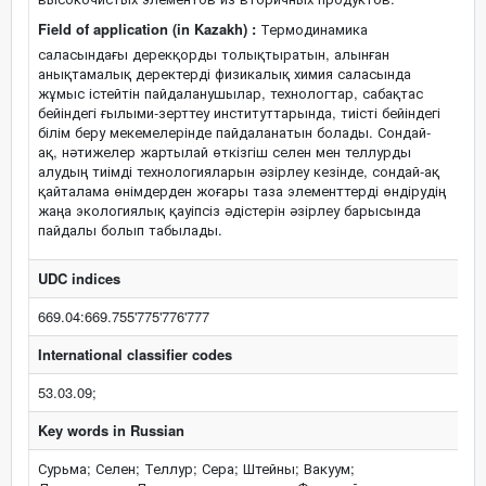
Field of application (in Kazakh) :
Термодинамика
саласындағы дерекқорды толықтыратын, алынған
анықтамалық деректерді физикалық химия саласында
жұмыс істейтін пайдаланушылар, технологтар, сабақтас
бейіндегі ғылыми-зерттеу институттарында, тиісті бейіндегі
білім беру мекемелерінде пайдаланатын болады. Сондай-
ақ, нәтижелер жартылай өткізгіш селен мен теллурды
алудың тиімді технологияларын әзірлеу кезінде, сондай-ақ
қайталама өнімдерден жоғары таза элементтерді өндірудің
жаңа экологиялық қауіпсіз әдістерін әзірлеу барысында
пайдалы болып табылады.
UDC indices
669.04:669.755'775'776'777
International classifier codes
53.03.09;
Key words in Russian
Сурьма; Селен; Теллур; Сера; Штейны; Вакуум;