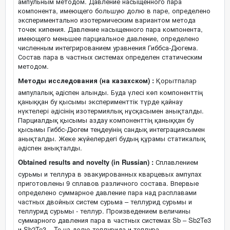
ампульным методом. Давление насыщенного пара
компонента, имеющего большую долю в паре, определено
экспериментально изотермическим вариантом метода
точек кипения. Давление насыщенного пара компонента,
имеющего меньшее парциальное давление, определено
численным интегрированием уравнения Гиббса-Дюгема.
Состав пара в частных системах определен статическим
методом.
Методы исследования (на казахском) :
Қорытпалар
ампулалық әдіспен алынды. Буда үлесі көп компоненттің
қаныққан бу қысымы эксперименттік түрде қайнау
нүктелері әдісінің изотермиялық нұсқасымен анықталды.
Парциалдық қысымы аздау компоненттің қаныққан бу
қысымы Гиббс-Дюгем теңдеуінің сандық интеграциясымен
анықталды. Жеке жүйелердегі будың құрамы статикалық
әдіспен анықталды.
Obtained results and novelty (in Russian) :
Сплавлением
сурьмы и теллура в эвакуированных кварцевых ампулах
приготовлены 9 сплавов различного состава. Впервые
определено суммарное давление пара над расплавами
частных двойных систем сурьма – теллурид сурьмы и
теллурид сурьмы - теллур. Произведением величины
суммарного давления пара в частных системах Sb – Sb2Te3
и Sb2Te3 – Te на долю теллурида и теллура