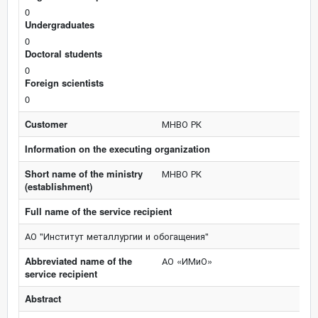
0
Undergraduates
0
Doctoral students
0
Foreign scientists
0
Customer
МНВО РК
Information on the executing organization
Short name of the ministry
МНВО РК
(establishment)
Full name of the service recipient
АО "Институт металлургии и обогащения"
Abbreviated name of the
АО «ИМиО»
service recipient
Abstract