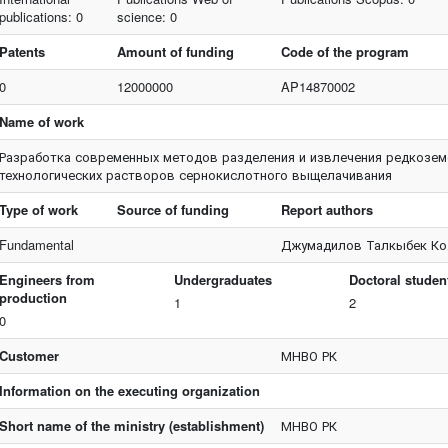
publications: 0
science: 0
Patents
Amount of funding
Code of the program
0
12000000
AP14870002
Name of work
Разработка современных методов разделения и извлечения редкозем
технологических растворов сернокислотного выщелачивания
Type of work
Source of funding
Report authors
Fundamental
Джумадилов Талкыбек Ко
Engineers from
Undergraduates
Doctoral studen
production
1
2
0
Customer
МНВО РК
Information on the executing organization
Short name of the ministry (establishment)
МНВО РК