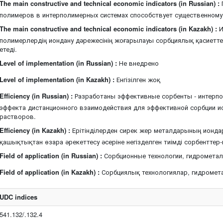
The main constructive and technical economic indicators (in Russian) :
полимеров в интерполимерных системах способствует существенному
The main constructive and technical economic indicators (in Kazakh) :
И
полимерлердің иондану дәрежесінің жоғарылауы сорбциялық қасиетте
етеді.
Level of implementation (in Russian) :
Не внедрено
Level of implementation (in Kazakh) :
Енгізілген жоқ
Efficiency (in Russian) :
Разработаны эффективные сорбенты - интерпо
эффекта дистанционного взаимодействия для эффективной сорбции 
растворов.
Efficiency (in Kazakh) :
Ерітінділерден сирек жер металдарының иондар
қашықтықтан өзара әрекеттесу әсеріне негізделген тиімді сорбентте
Field of application (in Russian) :
Сорбционные технологии, гидрометал
Field of application (in Kazakh) :
Сорбциялық технологиялар, гидромет
UDC indices
541.132/.132.4