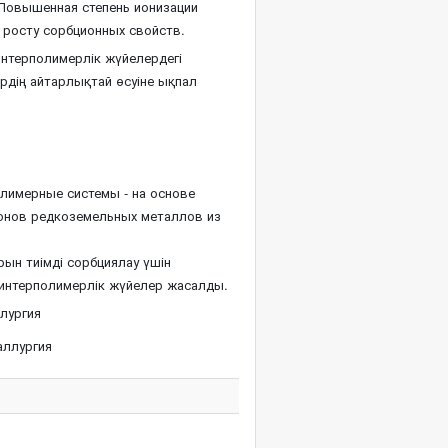
Повышенная степень ионизации
 росту сорбционных свойств.
нтерполимерлік жүйелердегі
рдің айтарлықтай өсуіне ықпал
лимерные системы - на основе
ионов редкоземельных металлов из
ын тиімді сорбциялау үшін
р-интерполимерлік жүйелер жасалды.
лургия
аллургия