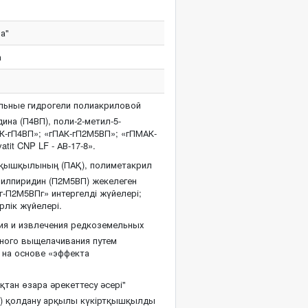
а"
а
ьные гидрогели полиакриловой
на (П4ВП), поли-2-метил-5-
К-гП4ВП»; «гПАК-гП2М5ВП»; «гПМАК-
tit CNP LF - АВ-17-8».
қышқылының (ПАҚ), полиметакрил
нилпиридин (П2М5ВП) жекелеген
-П2М5ВПг» интергелді жүйелері;
ерлік жүйелері.
ия и извлечения редкоземельных
тного выщелачивания путем
 на основе «эффекта
тан өзара әрекеттесу әсері"
ді) қолдану арқылы күкіртқышқылды