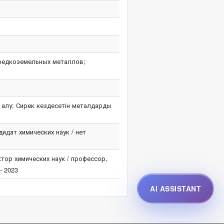
 редкоземельных металлов;
 алу; Сирек кездесетін металдарды
идат химических наук / нет
тор химических наук / профессор,
- 2023
AI ASSISTANT