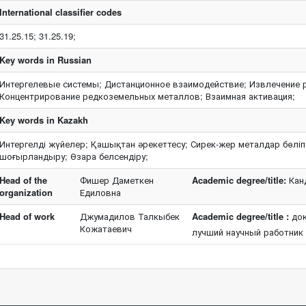
International classifier codes
31.25.15; 31.25.19;
Key words in Russian
Интергелевые системы; Дистанционное взаимодействие; Извлечение
Концентрирование редкоземельных металлов; Взаимная активация;
Key words in Kazakh
Интергелді жүйелер; Қашықтан әрекеттесу; Сирек-жер металдар бөліп
шоғырландыру; Өзара белсендіру;
Head of the
Фишер Даметкен
Academic degree/title:
Канд
organization
Едиловна
Head of work
Джумадилов Талкыбек
Academic degree/title :
док
Кожатаевич
лучший научный работник 