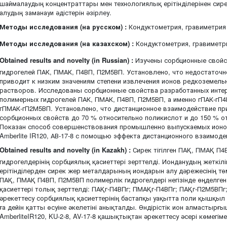
шаймалаудың концентраттары мен технологиялық ерітінділерінен сир
алудың заманауи әдістерін әзірлеу.
Методы исследования (на русском) :
Кондуктометрия, гравиметрия
Методы исследования (на казахском) :
Кондуктометрия, гравиметр
Obtained results and novelty (in Russian) :
Изучены сорбционные свой
гидрогелей ПАК, ПМАК, П4ВП, П2М5ВП. Установлено, что недостаточн
приводит к низким значениям степени извлечения ионов редкоземел
растворов. Исследованы сорбционные свойства разработанных интер
полимерных гидрогелей ПАК, ПМАК, П4ВП, П2М5ВП, а именно гПАК-гП4
гПМАК-гП2М5ВП. Установлено, что дистанционное взаимодействие п
сорбционных свойств до 70 % относительно поликислот и до 150 % о
Показан способ совершенствования промышленно выпускаемых ионоо
Amberlite IR120, АВ-17-8 с помощью эффекта дистанционного взаимоде
Obtained results and novelty (in Kazakh) :
Сирек тігілген ПАҚ, ПМАҚ П4
гидрогелдерінің сорбциялық қасиеттері зерттелді. Ионданудың жеткіл
ерітінділерден сирек жер металдарының иондарын алу дәрежесінің тө
ПАҚ, ПМАҚ П4ВП, П2М5ВП полимерлік гидрогелдері негізінде өңделген
қасиеттері толық зерттелді: ПАҚг-П4ВПг; ПМАҚг-П4ВПг; ПАҚг-П2М5ВП
әрекеттесу сорбциялық қасиеттерінің бастапқы уақытта поли қышқыл ү
ға дейін қатты өсуіне әкелетіні анықталды. Өндірістік ион алмастырғ
AmberliteIR120, KU-2-8, AV-17-8 қашықтықтан әрекеттесу әсері көмегім