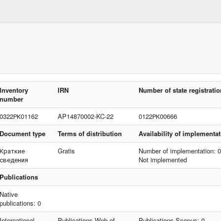
Inventory
IRN
Number of state registrati
number
0322РК01162
AP14870002-KC-22
0122РК00666
Document type
Terms of distribution
Availability of implementa
Краткие
Gratis
Number of implementation: 
сведения
Not implemented
Publications
Native
publications: 0
International
Publications Web of
Publications Scopus: 0