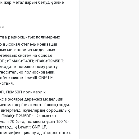
ек жер металдарын бөлудің және
ия
ства редкосшитых полимерных
о высокая степень ионизации
ьных металлов из модельных
гелевых систем на основе
ВП; гПМАК-гП4ВП; гПАК-гП2М5ВП;
риводит к повышенному росту
тносительно полиоснований.
бменников Lewatit CNP LF,
йствия.
ВП, П2М5ВП полимерлік
іксіз жоғары дәрежесі модельдік
мен мәндеріне әкелетіні анықталды.
 интергелді жүйелердің сорбциялық
г; ПМАҚг-П2М5ВПг. Қашықтан
шін 70 %-ға, полинегіз үшін 150 %-
ыштардың Lewatit CNP LF,
ен модификациялау әдісі көрсетілген.