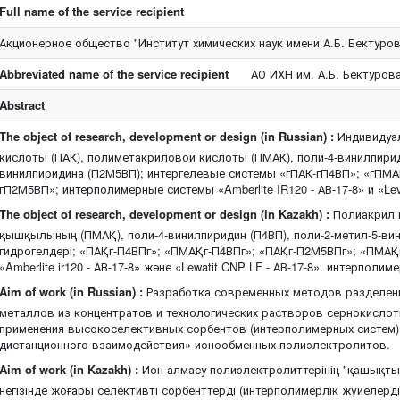
Full name of the service recipient
Акционерное общество "Институт химических наук имени А.Б. Бектуров
Abbreviated name of the service recipient
АО ИХН им. А.Б. Бектуров
Abstract
The object of research, development or design (in Russian) :
Индивидуал
кислоты (ПАК), полиметакриловой кислоты (ПМАК), поли-4-винилпириди
винилпиридина (П2М5ВП); интергелевые системы «гПАК-гП4ВП»; «гПМА
гП2М5ВП»; интерполимерные системы «Amberlite IR120 - АВ-17-8» и «Leva
The object of research, development or design (in Kazakh) :
Полиакрил 
қышқылының (ПМАҚ), поли-4-винилпиридин (П4ВП), поли-2-метил-5-ви
гидрогелдері; «ПАҚг-П4ВПг»; «ПМАҚг-П4ВПг»; «ПАҚг-П2М5ВПг»; «ПМАҚг
«Amberlite ir120 - АВ-17-8» және «Lewatit CNP LF - АВ-17-8». интерполим
Aim of work (in Russian) :
Разработка современных методов разделен
металлов из концентратов и технологических растворов сернокисло
применения высокоселективных сорбентов (интерполимерных систем)
дистанционного взаимодействия» ионообменных полиэлектролитов.
Aim of work (in Kazakh) :
Ион алмасу полиэлектролиттерінің "қашықтық
негізінде жоғары селективті сорбенттерді (интерполимерлік жүйелер