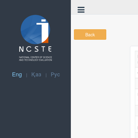
Back
Eng
Қаз
Рус
|
|