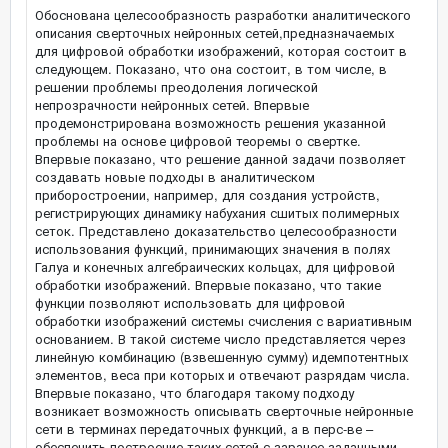
Обоснована целесообразность разработки аналитического
описания сверточных нейронных сетей,предназначаемых
для цифровой обработки изображений, которая состоит в
следующем. Показано, что она состоит, в том числе, в
решении проблемы преодоления логической
непрозрачности нейронных сетей. Впервые
продемонстрирована возможность решения указанной
проблемы на основе цифровой теоремы о свертке.
Впервые показано, что решение данной задачи позволяет
создавать новые подходы в аналитическом
приборостроении, например, для создания устройств,
регистрирующих динамику набухания сшитых полимерных
сеток. Представлено доказательство целесообразности
использования функций, принимающих значения в полях
Галуа и конечных алгебраических кольцах, для цифровой
обработки изображений. Впервые показано, что такие
функции позволяют использовать для цифровой
обработки изображений системы счисления с вариативным
основанием. В такой системе число представляется через
линейную комбинацию (взвешенную сумму) идемпотентных
элементов, веса при которых и отвечают разрядам числа.
Впервые показано, что благодаря такому подходу
возникает возможность описывать сверточные нейронные
сети в терминах передаточных функций, а в перс-ве –
обеспечить построение таких сетей с заранее заданными