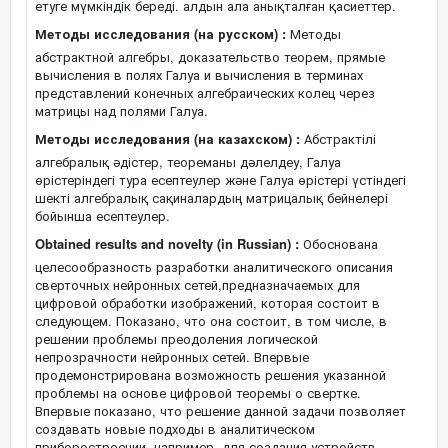
етуге мүмкіндік береді. алдын ала анықталған қасиеттер.
Методы исследования (на русском) :
Методы
абстрактной алгебры, доказательство теорем, прямые
вычисления в полях Галуа и вычисления в терминах
представлений конечных алгебраических колец через
матрицы над полями Галуа.
Методы исследования (на казахском) :
Абстрактілі
алгебралық әдістер, теореманы дәлелдеу, Галуа
өрістеріндегі тура есептеулер және Галуа өрістері үстіндегі
шекті алгебралық сақиналардың матрицалық бейнелері
бойынша есептеулер.
Obtained results and novelty (in Russian) :
Обоснована
целесообразность разработки аналитического описания
сверточных нейронных сетей,предназначаемых для
цифровой обработки изображений, которая состоит в
следующем. Показано, что она состоит, в том числе, в
решении проблемы преодоления логической
непрозрачности нейронных сетей. Впервые
продемонстрирована возможность решения указанной
проблемы на основе цифровой теоремы о свертке.
Впервые показано, что решение данной задачи позволяет
создавать новые подходы в аналитическом
приборостроении, например, для создания устройств,