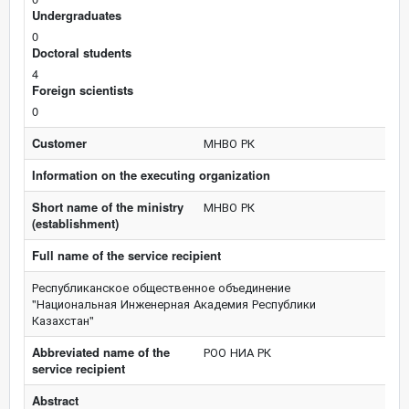
Undergraduates
0
Doctoral students
4
Foreign scientists
0
Customer
МНВО РК
Information on the executing organization
Short name of the ministry
МНВО РК
(establishment)
Full name of the service recipient
Республиканское общественное объединение
"Национальная Инженерная Академия Республики
Казахстан"
Abbreviated name of the
РОО НИА РК
service recipient
Abstract