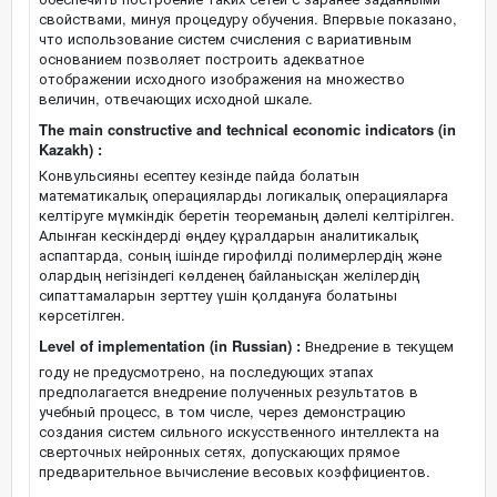
свойствами, минуя процедуру обучения. Впервые показано,
что использование систем счисления с вариативным
основанием позволяет построить адекватное
отображении исходного изображения на множество
величин, отвечающих исходной шкале.
The main constructive and technical economic indicators (in
Kazakh) :
Конвульсияны есептеу кезінде пайда болатын
математикалық операцияларды логикалық операцияларға
келтіруге мүмкіндік беретін теореманың дәлелі келтірілген.
Алынған кескіндерді өңдеу құралдарын аналитикалық
аспаптарда, соның ішінде гирофилді полимерлердің және
олардың негізіндегі көлденең байланысқан желілердің
сипаттамаларын зерттеу үшін қолдануға болатыны
көрсетілген.
Level of implementation (in Russian) :
Внедрение в текущем
году не предусмотрено, на последующих этапах
предполагается внедрение полученных результатов в
учебный процесс, в том числе, через демонстрацию
создания систем сильного искусственного интеллекта на
сверточных нейронных сетях, допускающих прямое
предварительное вычисление весовых коэффициентов.