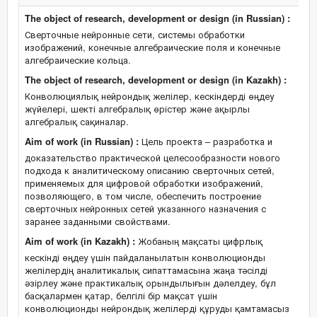
The object of research, development or design (in Russian) :
Сверточные нейронные сети, системы обработки
изображений, конечные алгебраические поля и конечные
алгебраические кольца.
The object of research, development or design (in Kazakh) :
Конволюциялық нейрондық желілер, кескіндерді өңдеу
жүйелері, шекті алгебралық өрістер және ақырлы
алгебралық сақиналар.
Aim of work (in Russian) :
Цель проекта – разработка и
доказательство практической целесообразности нового
подхода к аналитическому описанию сверточных сетей,
применяемых для цифровой обработки изображений,
позволяющего, в том числе, обеспечить построение
сверточных нейронных сетей указанного назначения с
заранее заданными свойствами.
Aim of work (in Kazakh) :
Жобаның мақсаты цифрлық
кескінді өңдеу үшін пайдаланылатын конволюционды
желілердің аналитикалық сипаттамасына жаңа тәсілді
әзірлеу және практикалық орындылығын дәлелдеу, бұл
басқалармен қатар, белгілі бір мақсат үшін
конволюционды нейрондық желілерді құруды қамтамасыз