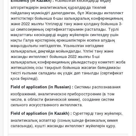
Efficiency (in Kazakh) :
Ұсынылған кескіндерді өңдеу
алгоритмдерін аналитикалық құралдарда тікелей
пайдалану мүмкіндігі дәлелденген, бұл Жасанды интеллект
жетістіктері бойынша 6-шы халықаралық конференцияның
және 2022 жылғы Үлгілерді тану және қолдану бойынша 3-
ші симпозиумның сертификаттарымен расталады. Түрлі
мақсаттағы кескіндерді өңдеу жүйелерін синтездеу үшін
нақты Галуа өрістерінің ерекшеліктерін есепке алудың
маңыздылығы негізделген. Ұсынылған негіздеме
халықаралық деңгейде мойындалды. Үлгіні тану және
жасанды интеллект бойынша 2022 жылғы 5-ші
халықаралық конференцияның ұйымдастыру комитеті жоба
жетекшісінің осы тақырып бойынша жасаған баяндамасы
тиісті ғылыми саладағы ең үздік деп танылды (сертификат
қоса беріледі).
Field of application (in Russian) :
Системы распознавания
изображений, аналитическое приборостроение (в том
числе, в области физической химии), создание систем
сильного искусственного интеллекта.
Field of application (in Kazakh) :
Суреттерді тану жүйелері,
аналитикалық аспаптар (соның ішінде физикалық химия
саласында), күшті жасанды интеллект жүйелерін құру.