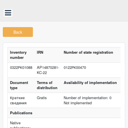
Back
Inventory
IRN
Number of state registration
number
0322РК01088
AP14870281-
0122РК00470
KC-22
Document
Terms of
Availability of implementation
type
distribution
Краткие
Gratis
Number of implementation: 0
сведения
Not implemented
Publications
Native
publications: