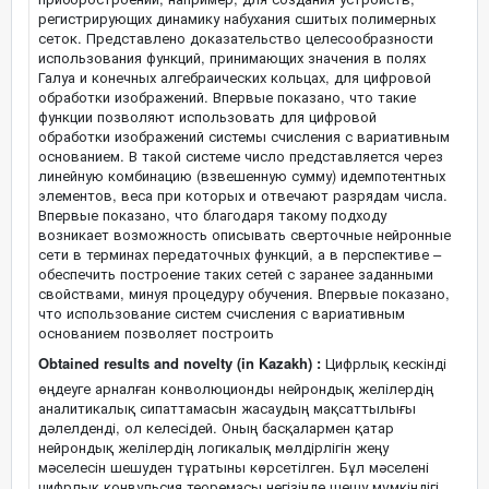
регистрирующих динамику набухания сшитых полимерных
сеток. Представлено доказательство целесообразности
использования функций, принимающих значения в полях
Галуа и конечных алгебраических кольцах, для цифровой
обработки изображений. Впервые показано, что такие
функции позволяют использовать для цифровой
обработки изображений системы счисления с вариативным
основанием. В такой системе число представляется через
линейную комбинацию (взвешенную сумму) идемпотентных
элементов, веса при которых и отвечают разрядам числа.
Впервые показано, что благодаря такому подходу
возникает возможность описывать сверточные нейронные
сети в терминах передаточных функций, а в перспективе –
обеспечить построение таких сетей с заранее заданными
свойствами, минуя процедуру обучения. Впервые показано,
что использование систем счисления с вариативным
основанием позволяет построить
Obtained results and novelty (in Kazakh) :
Цифрлық кескінді
өңдеуге арналған конволюционды нейрондық желілердің
аналитикалық сипаттамасын жасаудың мақсаттылығы
дәлелденді, ол келесідей. Оның басқалармен қатар
нейрондық желілердің логикалық мөлдірлігін жеңу
мәселесін шешуден тұратыны көрсетілген. Бұл мәселені
цифрлық конвульсия теоремасы негізінде шешу мүмкіндігі