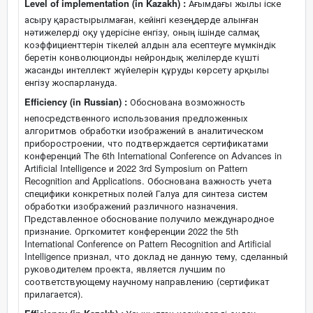
Level of implementation (in Kazakh) :
Ағымдағы жылы іске
асыру қарастырылмаған, кейінгі кезеңдерде алынған
нәтижелерді оқу үдерісіне енгізу, оның ішінде салмақ
коэффициенттерін тікелей алдын ала есептеуге мүмкіндік
беретін конволюционды нейрондық желілерде күшті
жасанды интеллект жүйелерін құруды көрсету арқылы
енгізу жоспарлануда.
Efficiency (in Russian) :
Обоснована возможность
непосредственного использования предложенных
алгоритмов обработки изображений в аналитическом
приборостроении, что подтверждается сертификатами
конференций The 6th International Conference on Advances in
Artificial Intelligence и 2022 3rd Symposium on Pattern
Recognition and Applications. Обоснована важность учета
специфики конкретных полей Галуа для синтеза систем
обработки изображений различного назначения.
Представленное обоснование получило международное
признание. Оргкомитет конференции 2022 the 5th
International Conference on Pattern Recognition and Artificial
Intelligence признал, что доклад не данную тему, сделанный
руководителем проекта, является лучшим по
соответствующему научному направлению (сертификат
прилагается).