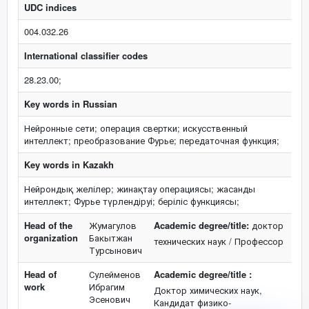
UDC indices
004.032.26
International classifier codes
28.23.00;
Key words in Russian
Нейронные сети; операция свертки; искусственный
интеллект; преобразование Фурье; передаточная функция;
Key words in Kazakh
Нейрондық желілер; жинақтау операциясы; жасанды
интеллект; Фурье түрлендіруі; беріліс функциясы;
Head of the
Жумагулов
Academic degree/title:
доктор
organization
Бакытжан
технических наук / Профессор
Турсынович
Head of
Сулейменов
Academic degree/title :
work
Ибрагим
Доктор химических наук,
Эсенович
Кандидат физико-