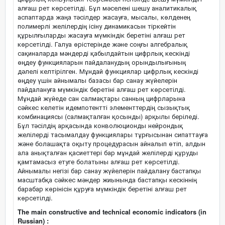
алғаш рет көрсетілді. Бұл мәселені шешу аналитикалық
аспаптарда жаңа тәсілдер жасауға, мысалы, көлденең
полимерлі желілердің ісіну динамикасын тіркейтін
құрылғыларды жасауға мүмкіндік беретіні алғаш рет
көрсетілді. Галуа өрістерінде және соңғы алгебралық
сақиналарда мәндерді қабылдайтын цифрлық кескінді
өңдеу функцияларын пайдаланудың орындылығының
дәлелі келтірілген. Мұндай функциялар цифрлық кескінді
өңдеу үшін айнымалы базасы бар санау жүйелерін
пайдалануға мүмкіндік беретіні алғаш рет көрсетілді.
Мұндай жүйеде сан салмақтары санның цифрларына
сәйкес келетін идемпотентті элементтердің сызықтық
комбинациясы (салмақталған қосынды) арқылы беріледі.
Бұл тәсілдің арқасында конволюционды нейрондық
желілерді тасымалдау функциялары тұрғысынан сипаттауға
және болашақта оқыту процедурасын айналып өтіп, алдын
ала анықталған қасиеттері бар мұндай желілерді құруды
қамтамасыз етуге болатыны алғаш рет көрсетілді.
Айнымалы негізі бар санау жүйелерін пайдалану бастапқы
масштабқа сәйкес мәндер жиынында бастапқы кескіннің
барабар көрінісін құруға мүмкіндік беретіні алғаш рет
көрсетілді.
The main constructive and technical economic indicators (in
Russian) :