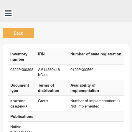
Back
Inventory
IRN
Number of state registration
number
0322РК00398
AP14869418-
0122РК00560
KC-22
Document
Terms of
Availability of
type
distribution
implementation
Краткие
Gratis
Number of implementation: 0
сведения
Not implemented
Publications
Native
publications: