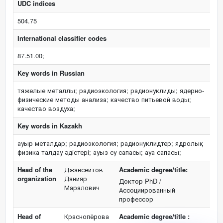
UDC indices
504.75
International classifier codes
87.51.00;
Key words in Russian
тяжелые металлы; радиоэкология; радионуклиды; ядерно-
физические методы анализа; качество питьевой воды;
качество воздуха;
Key words in Kazakh
ауыр металдар; радиоэкология; радионуклидтер; ядролық
физика талдау әдістері; ауыз су сапасы; ауа сапасы;
Head of the
Джансейтов
Academic degree/title:
organization
Данияр
Доктор PhD /
Маралович
Ассоциированный
профессор
Head of
Краснопёрова
Academic degree/title :