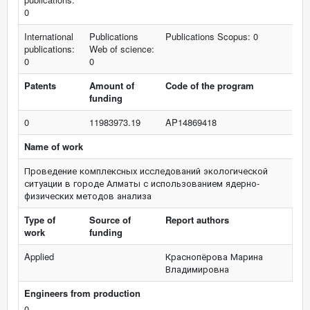
0
International
Publications
Publications Scopus: 0
publications:
Web of science:
0
0
Patents
Amount of
Code of the program
funding
0
11983973.19
AP14869418
Name of work
Проведение комплексных исследований экологической
ситуации в городе Алматы с использованием ядерно-
физических методов анализа
Type of
Source of
Report authors
work
funding
Applied
Краснопёрова Марина
Владимировна
Engineers from production
0