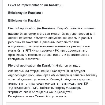
Level of implementation (in Kazakh) :
Efficiency (in Russian) :
Efficiency (in Kazakh) :
Field of application (in Russian) :
Разработанный комплекс
ядерно-физических методов может быть использован для
оценки качества объектов окружающей среды в разных
регионах Казахстана. Целевыми потребителями
получаемых с использованием комплекса результатов
могут быть РГП «Казгидромет» РК, природоохранные
организации, местные органы власти и правительство
Республики Казахстан.
Field of application (in Kazakh) :
Әзірленген ядро-
физикалық әдістердің кешені Қазақстанның әртүрлі
өңірлеріндегі қоршаған орта объектілерінің сапасын бағалау
үшін пайдаланылуы мүмкін. Кешенді пайдалану арқылы
алынатын нәтижелердің мақсатты тұтынушылары ҚР
«Қазгидромет» РМК, табиғатты қорғау ұйымдары,
жергілікті билік органдары және Қазақстан
Республикасының Үкіметі болуы мүмкін.