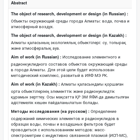
Abstract
The object of research, development or design (in Russian) :
Объекты окружающей среды города Алматы: вода, почва и
атмосферный воздух.
The object of research, development or design (in Kazakh) :
Алматы қаласының экологиялық объектілері: су, топырақ
және атмосфералық ауа.
Aim of work (in Russian) :
Исследование элементного и
радионкуклидного составов объектов окружающей среды
в городе Алматы. Для этой цели будет использован
методический комплекс, развитый в ИЯФ МЭ РК.
Aim of work (in Kazakh) :
Алматы қаласындағы қоршаған
орта объектілерінің элементтік және радионуклидтік
құрамын зерттеу. Осы мақсатта ҚР ЭМ ЯФИ-да дамытылған
әдістемелік кешен пайдаланылатын болады.
Методы исследования (на русском) :
Определение
содержаний химических элементов и радионуклидов в
образцах воды, почвы и воздушных фильтров будет
проводиться с использованием методов: масс-
спектрометрии с индуктивно связанной плазмой (ИСП-МС),