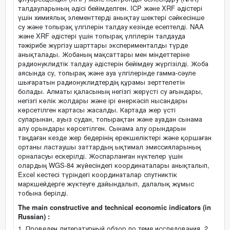
талдауларының әдісі бейімделген. ICP және XRF әдістері
үшін химиялық элементтерді анықтау шектері сәйкесінше
су және топырақ үлгілерін талдау кезінде есептелді. NAA
және XRF әдістері үшін топырақ үлгілерін талдауда
тәжірибе жүргізу шарттары эксперименталды түрде
анықталады. Жобаның мақсаттары мен міндеттеріне
радионуклидтік талдау әдістерін бейімдеу жүргізілді. Жоба
аясында су, топырақ және ауа үлгілерінде гамма-сәуле
шығаратын радионуклидтердің құрамы зерттелетін
болады. Алматы қаласының негізгі жерүсті су ағындары,
негізгі көлік жолдары және ірі өнеркәсіп нысандары
көрсетілген картасы жасалды. Картада жер үсті
суларынан, ауыз судан, топырақтан және ауадан сынама
алу орындары көрсетілген. Сынама алу орындарын
таңдаған кезде жер бедерінің ерекшеліктері және қоршаған
ортаны ластаушы заттардың ықтимал эмиссияларының
орналасуы ескерілді. Жоспарланған нүктелер үшін
олардың WGS-84 жүйесіндегі координаталары анықталып,
Excel кестесі түріндегі координаталар спутниктік
маркшейдерге жүктеуге дайындалып, далалық жұмыс
тобына берілді.
The main constructive and technical economic indicators (in
Russian) :
1. Проведен литературный обзор по теме исследования. 2.