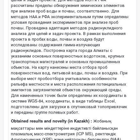
рассчитаны пределы обнаружения химических элементов
при анализе проб воды и почвы, соответственно. Для
методов НАА и РФА экспериментальным путем определены
условия проведения экспериментов при анализе проб
почвы. Проведена адаптация методов радионуклидного
анализа для целей и задач проекта. В рамках выполнения
проекта в пробах воды, почвы и воздуха будут
исследованы содержания гамма-излучающих
радионуклидов. Построена карта города Алматы с
указанием основных поверхностных водотоков, крупных
транспортных магистралей и основных промышленных
объектов. На карту нанесены места отбора проб
поверхностных вод, питьевой воды, почвы и воздуха. При
выборе мест пробоотбора учитывались особенности
рельефа местности и места расположения потенциальных
эмитентов загрязнителей объектов окружающей среды.
Для намеченных точек были определены их координаты в
системе WGS-84, координаты, в виде таблицы Excel,
подготовлены для загрузки в спутниковый топопривязчик
и переданы группе полевых работ.
Obtained results and novelty (in Kazakh) :
Жобаның
мақсаттары мен міндеттеріне индуктивті байланысқан
плазмалық масс-спектрометрия (ICP MS), рентгендік
флуоресценция (XRF) және нейтронды белсендіру (NAA)